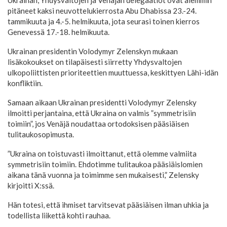
Ukrainan, Yhdysvaltojen ja Venäjän delegaatiot ovat aiemmin
pitäneet kaksi neuvottelukierrosta Abu Dhabissa 23.-24.
tammikuuta ja 4.-5. helmikuuta, jota seurasi toinen kierros
Genevessä 17.-18. helmikuuta.
Ukrainan presidentin Volodymyr Zelenskyn mukaan
lisäkokoukset on tilapäisesti siirretty Yhdysvaltojen
ulkopoliittisten prioriteettien muuttuessa, keskittyen Lähi-idän
konfliktiin.
Samaan aikaan Ukrainan presidentti Volodymyr Zelensky
ilmoitti perjantaina, että Ukraina on valmis ”symmetrisiin
toimiin”, jos Venäjä noudattaa ortodoksisen pääsiäisen
tulitaukosopimusta.
”Ukraina on toistuvasti ilmoittanut, että olemme valmiita
symmetrisiin toimiin. Ehdotimme tulitaukoa pääsiäislomien
aikana tänä vuonna ja toimimme sen mukaisesti,” Zelensky
kirjoitti X:ssä.
Hän totesi, että ihmiset tarvitsevat pääsiäisen ilman uhkia ja
todellista liikettä kohti rauhaa.