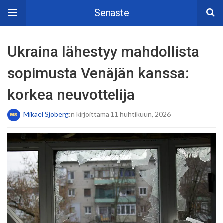
Senaste
Ukraina lähestyy mahdollista
sopimusta Venäjän kanssa:
korkea neuvottelija
Mikael Sjöberg
:n kirjoittama 11 huhtikuun, 2026