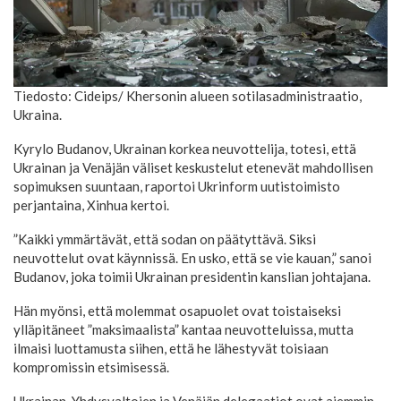
Tiedosto: Cideips/ Khersonin alueen sotilasadministraatio,
Ukraina.
Kyrylo Budanov, Ukrainan korkea neuvottelija, totesi, että
Ukrainan ja Venäjän väliset keskustelut etenevät mahdollisen
sopimuksen suuntaan, raportoi Ukrinform uutistoimisto
perjantaina, Xinhua kertoi.
”Kaikki ymmärtävät, että sodan on päätyttävä. Siksi
neuvottelut ovat käynnissä. En usko, että se vie kauan,” sanoi
Budanov, joka toimii Ukrainan presidentin kanslian johtajana.
Hän myönsi, että molemmat osapuolet ovat toistaiseksi
ylläpitäneet ”maksimaalista” kantaa neuvotteluissa, mutta
ilmaisi luottamusta siihen, että he lähestyvät toisiaan
kompromissin etsimisessä.