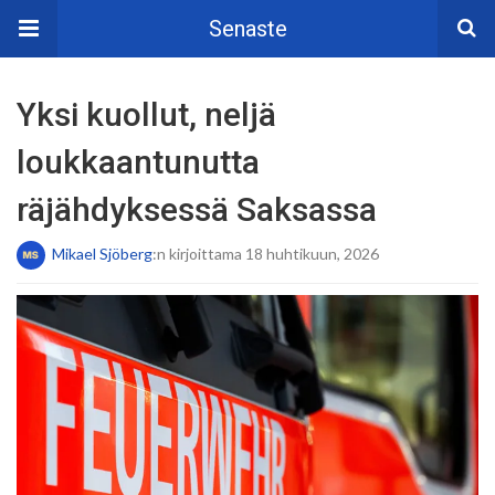
Senaste
Yksi kuollut, neljä
loukkaantunutta
räjähdyksessä Saksassa
Mikael Sjöberg
:n kirjoittama 18 huhtikuun, 2026