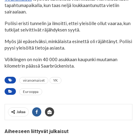
tapahtumapaikalla, kun taas neljä loukkaantunutta vietiin
sairaalaan.
Poliisi eristi tunnelin ja ilmoitti, ettei yleisölle ollut vaaraa, kun
tutkijat selvittivät räjähdyksen syytä.
Myös jäi epäselväksi, minkälaista esinettä oli räjähtänyt. Poliisi
pyysi yleisöltä tietoja asiasta.
Völklingen on noin 40 000 asukkaan kaupunki muutaman
kilometrin päässä Saarbrückenista.
viranomaiset
YK
Eurooppa
Jakaa
Aiheeseen liittyvät julkaisut