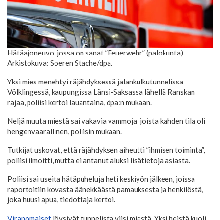
Hätäajoneuvo, jossa on sanat ”Feuerwehr” (palokunta).
Arkistokuva: Soeren Stache/dpa.
Yksi mies menehtyi räjähdyksessä jalankulkutunnelissa
Völklingessä, kaupungissa Länsi-Saksassa lähellä Ranskan
rajaa, poliisi kertoi lauantaina, dpa:n mukaan.
Neljä muuta miestä sai vakavia vammoja, joista kahden tila oli
hengenvaarallinen, poliisin mukaan.
Tutkijat uskovat, että räjähdyksen aiheutti ”ihmisen toiminta”,
poliisi ilmoitti, mutta ei antanut aluksi lisätietoja asiasta.
Poliisi sai useita hätäpuheluja heti keskiyön jälkeen, joissa
raportoitiin kovasta äänekkäästä pamauksesta ja henkilöstä,
joka huusi apua, tiedottaja kertoi.
Viranomaiset
löysivät tunnelista viisi miestä. Yksi heistä kuoli