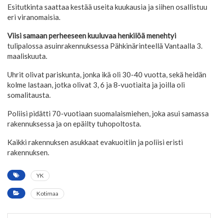
Esitutkinta saattaa kestää useita kuukausia ja siihen osallistuu
eri viranomaisia.
Viisi samaan perheeseen kuuluvaa henkilöä menehtyi
tulipalossa asuinrakennuksessa Pähkinärinteellä Vantaalla 3.
maaliskuuta.
Uhrit olivat pariskunta, jonka ikä oli 30-40 vuotta, sekä heidän
kolme lastaan, jotka olivat 3, 6 ja 8-vuotiaita ja joilla oli
somalitausta.
Poliisi pidätti 70-vuotiaan suomalaismiehen, joka asui samassa
rakennuksessa ja on epäilty tuhopoltosta.
Kaikki rakennuksen asukkaat evakuoitiin ja poliisi eristi
rakennuksen.
YK
Kotimaa