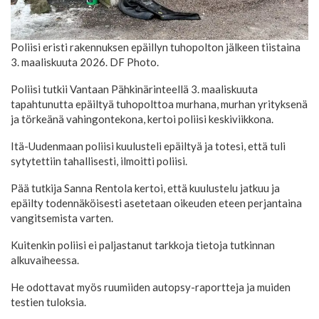
Poliisi eristi rakennuksen epäillyn tuhopolton jälkeen tiistaina
3. maaliskuuta 2026. DF Photo.
Poliisi tutkii Vantaan Pähkinärinteellä 3. maaliskuuta
tapahtunutta epäiltyä tuhopolttoa murhana, murhan yrityksenä
ja törkeänä vahingontekona, kertoi poliisi keskiviikkona.
Itä-Uudenmaan poliisi kuulusteli epäiltyä ja totesi, että tuli
sytytettiin tahallisesti, ilmoitti poliisi.
Pää tutkija Sanna Rentola kertoi, että kuulustelu jatkuu ja
epäilty todennäköisesti asetetaan oikeuden eteen perjantaina
vangitsemista varten.
Kuitenkin poliisi ei paljastanut tarkkoja tietoja tutkinnan
alkuvaiheessa.
He odottavat myös ruumiiden autopsy-raportteja ja muiden
testien tuloksia.