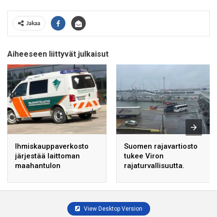
Jakaa
Aiheeseen liittyvät julkaisut
Ihmiskauppaverkosto
Suomen rajavartiosto
järjestää laittoman
tukee Viron
maahantulon
rajaturvallisuutta.
kymmenille siirtolaisille
Suomeen.
View Desktop Version