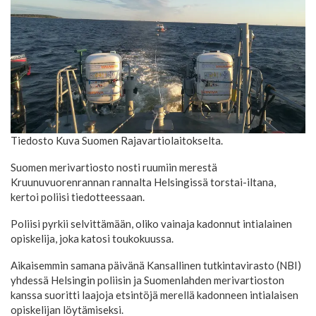
Tiedosto Kuva Suomen Rajavartiolaitokselta.
Suomen merivartiosto nosti ruumiin merestä
Kruunuvuorenrannan rannalta Helsingissä torstai-iltana,
kertoi poliisi tiedotteessaan.
Poliisi pyrkii selvittämään, oliko vainaja kadonnut intialainen
opiskelija, joka katosi toukokuussa.
Aikaisemmin samana päivänä Kansallinen tutkintavirasto (NBI)
yhdessä Helsingin poliisin ja Suomenlahden merivartioston
kanssa suoritti laajoja etsintöjä merellä kadonneen intialaisen
opiskelijan löytämiseksi.