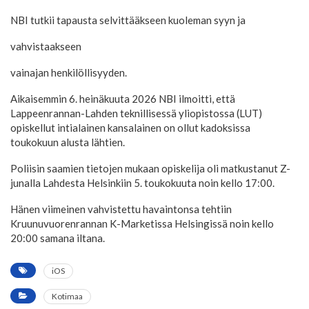
NBI tutkii tapausta selvittääkseen kuoleman syyn ja
vahvistaakseen
vainajan henkilöllisyyden.
Aikaisemmin 6. heinäkuuta 2026 NBI ilmoitti, että
Lappeenrannan-Lahden teknillisessä yliopistossa (LUT)
opiskellut intialainen kansalainen on ollut kadoksissa
toukokuun alusta lähtien.
Poliisin saamien tietojen mukaan opiskelija oli matkustanut Z-
junalla Lahdesta Helsinkiin 5. toukokuuta noin kello 17:00.
Hänen viimeinen vahvistettu havaintonsa tehtiin
Kruunuvuorenrannan K-Marketissa Helsingissä noin kello
20:00 samana iltana.
iOS
Kotimaa