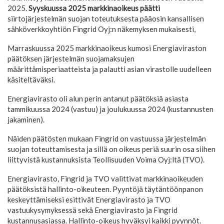
2025.
Syyskuussa 2025 markkinaoikeus päätti
siirtojärjestelmän suojan toteutuksesta pääosin kansallisen
sähköverkkoyhtiön Fingrid Oyj:n näkemyksen mukaisesti,
Marraskuussa 2025 markkinaoikeus kumosi Energiaviraston
päätöksen järjestelmän suojamaksujen
määrittämisperiaatteista ja palautti asian virastolle uudelleen
käsiteltäväksi.
Energiavirasto oli alun perin antanut päätöksiä asiasta
tammikuussa 2024 (vastuu) ja joulukuussa 2024 (kustannusten
jakaminen).
Näiden päätösten mukaan Fingrid on vastuussa järjestelmän
suojan toteuttamisesta ja sillä on oikeus periä suurin osa siihen
liittyvistä kustannuksista Teollisuuden Voima Oyj:ltä (TVO).
Energiavirasto, Fingrid ja TVO valittivat markkinaoikeuden
päätöksistä hallinto-oikeuteen. Pyyntöjä täytäntöönpanon
keskeyttämiseksi esittivät Energiavirasto ja TVO
vastuukysymyksessä sekä Energiavirasto ja Fingrid
kustannusasiassa. Hallinto-oikeus hyväksyi kaikki pyynnöt.