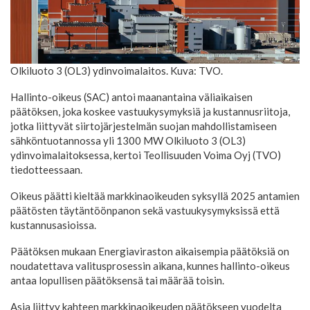
Olkiluoto 3 (OL3) ydinvoimalaitos. Kuva: TVO.
Hallinto-oikeus (SAC) antoi maanantaina väliaikaisen
päätöksen, joka koskee vastuukysymyksiä ja kustannusriitoja,
jotka liittyvät siirtojärjestelmän suojan mahdollistamiseen
sähköntuotannossa yli 1300 MW Olkiluoto 3 (OL3)
ydinvoimalaitoksessa, kertoi Teollisuuden Voima Oyj (TVO)
tiedotteessaan.
Oikeus päätti kieltää markkinaoikeuden syksyllä 2025 antamien
päätösten täytäntöönpanon sekä vastuukysymyksissä että
kustannusasioissa.
Päätöksen mukaan Energiaviraston aikaisempia päätöksiä on
noudatettava valitusprosessin aikana, kunnes hallinto-oikeus
antaa lopullisen päätöksensä tai määrää toisin.
Asia liittyy kahteen markkinaoikeuden päätökseen vuodelta