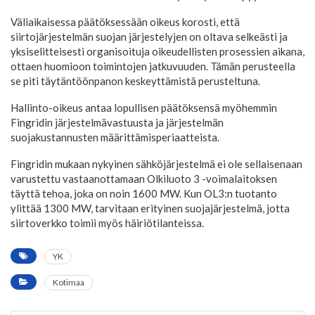
Väliaikaisessa päätöksessään oikeus korosti, että
siirtojärjestelmän suojan järjestelyjen on oltava selkeästi ja
yksiselitteisesti organisoituja oikeudellisten prosessien aikana,
ottaen huomioon toimintojen jatkuvuuden. Tämän perusteella
se piti täytäntöönpanon keskeyttämistä perusteltuna.
Hallinto-oikeus antaa lopullisen päätöksensä myöhemmin
Fingridin järjestelmävastuusta ja järjestelmän
suojakustannusten määrittämisperiaatteista.
Fingridin mukaan nykyinen sähköjärjestelmä ei ole sellaisenaan
varustettu vastaanottamaan Olkiluoto 3 -voimalaitoksen
täyttä tehoa, joka on noin 1600 MW. Kun OL3:n tuotanto
ylittää 1300 MW, tarvitaan erityinen suojajärjestelmä, jotta
siirtoverkko toimii myös häiriötilanteissa.
YK
Kotimaa