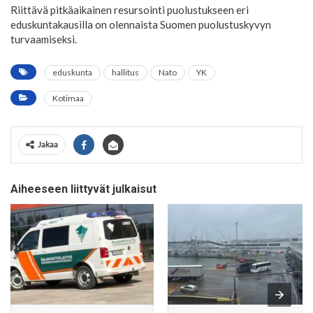
Riittävä pitkäaikainen resursointi puolustukseen eri
eduskuntakausilla on olennaista Suomen puolustuskyvyn
turvaamiseksi.
eduskunta
hallitus
Nato
YK
Kotimaa
Jakaa
Aiheeseen liittyvät julkaisut