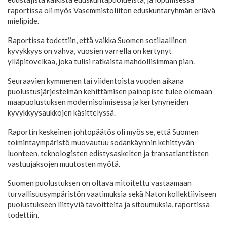
raportissa oli myös Vasemmistoliiton eduskuntaryhmän eriävä
mielipide.
Raportissa todettiin, että vaikka Suomen sotilaallinen
kyvykkyys on vahva, vuosien varrella on kertynyt
ylläpitovelkaa, joka tulisi ratkaista mahdollisimman pian.
Seuraavien kymmenen tai viidentoista vuoden aikana
puolustusjärjestelmän kehittämisen painopiste tulee olemaan
maapuolustuksen modernisoimisessa ja kertynyneiden
kyvykkyysaukkojen käsittelyssä.
Raportin keskeinen johtopäätös oli myös se, että Suomen
toimintaympäristö muovautuu sodankäynnin kehittyvän
luonteen, teknologisten edistysaskelten ja transatlanttisten
vastuujaksojen muutosten myötä.
Suomen puolustuksen on oltava mitoitettu vastaamaan
turvallisuusympäristön vaatimuksia sekä Naton kollektiiviseen
puolustukseen liittyviä tavoitteita ja sitoumuksia, raportissa
todettiin.