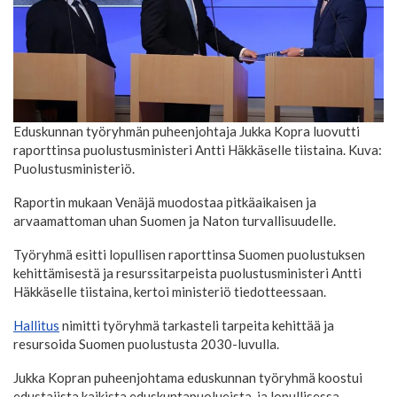
Eduskunnan työryhmän puheenjohtaja Jukka Kopra luovutti
raporttinsa puolustusministeri Antti Häkkäselle tiistaina. Kuva:
Puolustusministeriö.
Raportin mukaan Venäjä muodostaa pitkäaikaisen ja
arvaamattoman uhan Suomen ja Naton turvallisuudelle.
Työryhmä esitti lopullisen raporttinsa Suomen puolustuksen
kehittämisestä ja resurssitarpeista puolustusministeri Antti
Häkkäselle tiistaina, kertoi ministeriö tiedotteessaan.
Hallitus
nimitti työryhmä tarkasteli tarpeita kehittää ja
resursoida Suomen puolustusta 2030-luvulla.
Jukka Kopran puheenjohtama eduskunnan työryhmä koostui
edustajista kaikista eduskuntapuolueista, ja lopullisessa