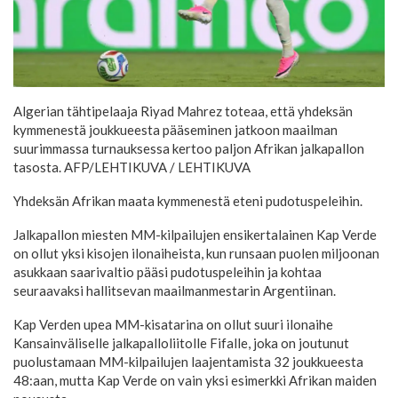
Algerian tähtipelaaja Riyad Mahrez toteaa, että yhdeksän
kymmenestä joukkueesta pääseminen jatkoon maailman
suurimmassa turnauksessa kertoo paljon Afrikan jalkapallon
tasosta. AFP/LEHTIKUVA
/ LEHTIKUVA
Yhdeksän Afrikan maata kymmenestä eteni pudotuspeleihin.
Jalkapallon miesten MM-kilpailujen ensikertalainen Kap Verde
on ollut yksi kisojen ilonaiheista, kun runsaan puolen miljoonan
asukkaan saarivaltio pääsi pudotuspeleihin ja kohtaa
seuraavaksi hallitsevan maailmanmestarin Argentiinan.
Kap Verden upea MM-kisatarina on ollut suuri ilonaihe
Kansainväliselle jalkapalloliitolle Fifalle, joka on joutunut
puolustamaan MM-kilpailujen laajentamista 32 joukkueesta
48:aan, mutta Kap Verde on vain yksi esimerkki Afrikan maiden