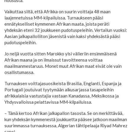
noususta.
Vaikuttaa siltä, että Afrikka on suurin voittaja 48 maan
laajennetuissa MM-kilpailuissa. Turnaukseen pääsi
ennätykselliset kymmenen Afrikan maata, joista peräti
yhdeksän eteni 32 joukkueen pudotuspeleihin. Vertailun vuoksi:
Aasian jalkapalloliiton jäsenistä vain kaksi yhdeksästä pääsi
pudotuspeleihin.
Jo neljä vuotta sitten Marokko ylsi välieriin ensimmäisenä
Afrikan maana ja on ilmaissut tavoitteensa voittaa
maailmanmestaruus. Monet muut Afrikan maat eivät ole vain
osallistumassa.
Turnauksen voittajasuosikeista Brasilia, Englanti, Espanja ja
Portugali joutuivat tyytymään alkusarjassa tasapeleihin
afrikkalaisia vastustajia vastaan Kanadassa, Meksikossa ja
Yhdysvalloissa pelattavissa MM-kilpailuissa.
– Tämä kertoo Afrikan jalkapallon tasosta. Se on merkittävää,
kun yhdeksän kymmenestä joukkuetta pääsee jatkoon maailman
suurimmassa turnauksessa, Algerian tähtipelaaja Riyad Mahrez
sanoi.