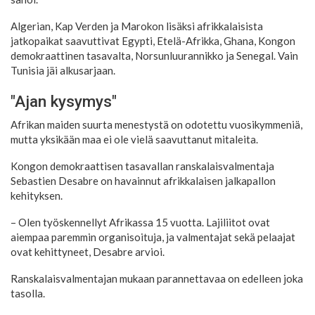
Algerian, Kap Verden ja Marokon lisäksi afrikkalaisista
jatkopaikat saavuttivat Egypti, Etelä-Afrikka, Ghana, Kongon
demokraattinen tasavalta, Norsunluurannikko ja Senegal. Vain
Tunisia jäi alkusarjaan.
"Ajan kysymys"
Afrikan maiden suurta menestystä on odotettu vuosikymmeniä,
mutta yksikään maa ei ole vielä saavuttanut mitaleita.
Kongon demokraattisen tasavallan ranskalaisvalmentaja
Sebastien Desabre on havainnut afrikkalaisen jalkapallon
kehityksen.
– Olen työskennellyt Afrikassa 15 vuotta. Lajiliitot ovat
aiempaa paremmin organisoituja, ja valmentajat sekä pelaajat
ovat kehittyneet, Desabre arvioi.
Ranskalaisvalmentajan mukaan parannettavaa on edelleen joka
tasolla.