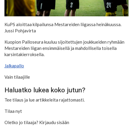
KuPS aloittaa kilpailunsa Mestareiden liigassa heinäkuussa.
Jussi Pohjavirta
Kuopion Palloseura kuuluu sijoitettujen joukkueiden ryhmään
Mestareiden liigan ensimmäisellä ja mahdollisella toisella
karsintakierroksella.
Jalkapallo
Vain tilaajille
Haluatko lukea koko jutun?
Tee tilaus ja lue artikkeleita rajattomasti.
Tilaa nyt
Oletko jo tilaaja? Kirjaudu sisään