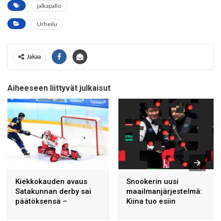
jalkapallo
Urheilu
Jakaa
Aiheeseen liittyvät julkaisut
Kiekkokauden avaus
Snookerin uusi
Satakunnan derby sai
maailmanjärjestelmä:
päätöksensä –
Kiina tuo esiin
tähtihyökkääjä teki
huippupelaajia ja rahaa