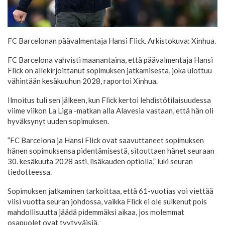
FC Barcelonan päävalmentaja Hansi Flick. Arkistokuva: Xinhua.
FC Barcelona vahvisti maanantaina, että päävalmentaja Hansi
Flick on allekirjoittanut sopimuksen jatkamisesta, joka ulottuu
vähintään kesäkuuhun 2028, raportoi Xinhua.
Ilmoitus tuli sen jälkeen, kun Flick kertoi lehdistötilaisuudessa
viime viikon La Liga -matkan alla Alavesia vastaan, että hän oli
hyväksynyt uuden sopimuksen.
”FC Barcelona ja Hansi Flick ovat saavuttaneet sopimuksen
hänen sopimuksensa pidentämisestä, sitouttaen hänet seuraan
30. kesäkuuta 2028 asti, lisäkauden optiolla,” luki seuran
tiedotteessa.
Sopimuksen jatkaminen tarkoittaa, että 61-vuotias voi viettää
viisi vuotta seuran johdossa, vaikka Flick ei ole sulkenut pois
mahdollisuutta jäädä pidemmäksi aikaa, jos molemmat
osapuolet ovat tyytyväisiä.