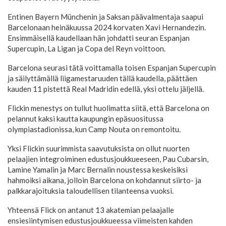
Entinen Bayern Münchenin ja Saksan päävalmentaja saapui
Barcelonaan heinäkuussa 2024 korvaten Xavi Hernandezin.
Ensimmäisellä kaudellaan hän johdatti seuran Espanjan
Supercupin, La Ligan ja Copa del Reyn voittoon.
Barcelona seurasi tätä voittamalla toisen Espanjan Supercupin
ja säilyttämällä liigamestaruuden tällä kaudella, päättäen
kauden 11 pistettä Real Madridin edellä, yksi ottelu jäljellä.
Flickin menestys on tullut huolimatta siitä, että Barcelona on
pelannut kaksi kautta kaupungin epäsuositussa
olympiastadionissa, kun Camp Nouta on remontoitu.
Yksi Flickin suurimmista saavutuksista on ollut nuorten
pelaajien integroiminen edustusjoukkueeseen, Pau Cubarsin,
Lamine Yamalin ja Marc Bernalin noustessa keskeisiksi
hahmoiksi aikana, jolloin Barcelona on kohdannut siirto- ja
palkkarajoituksia taloudellisen tilanteensa vuoksi.
Yhteensä Flick on antanut 13 akatemian pelaajalle
ensiesiintymisen edustusjoukkueessa viimeisten kahden