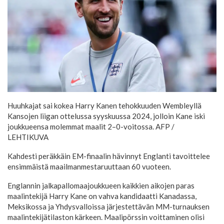
Huuhkajat sai kokea Harry Kanen tehokkuuden Wembleyllä
Kansojen liigan ottelussa syyskuussa 2024, jolloin Kane iski
joukkueensa molemmat maalit 2–0-voitossa.
AFP /
LEHTIKUVA
Kahdesti peräkkäin EM-finaalin hävinnyt Englanti tavoittelee
ensimmäistä maailmanmestaruuttaan 60 vuoteen.
Englannin jalkapallomaajoukkueen kaikkien aikojen paras
maalintekijä Harry Kane on vahva kandidaatti Kanadassa,
Meksikossa ja Yhdysvalloissa järjestettävän MM-turnauksen
maalintekijätilaston kärkeen. Maalipörssin voittaminen olisi