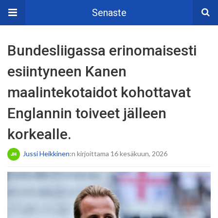
Senaste
Bundesliigassa erinomaisesti
esiintyneen Kanen
maalintekotaidot kohottavat
Englannin toiveet jälleen
korkealle.
Jussi Heikkinen
:n kirjoittama 16 kesäkuun, 2026