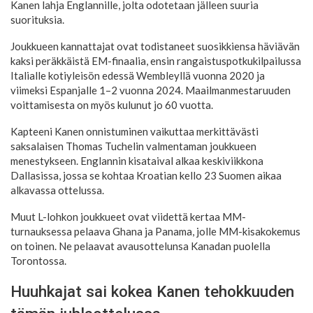
Kanen lahja Englannille, jolta odotetaan jälleen suuria
suorituksia.
Joukkueen kannattajat ovat todistaneet suosikkiensa häviävän
kaksi peräkkäistä EM-finaalia, ensin rangaistuspotkukilpailussa
Italialle kotiyleisön edessä Wembleyllä vuonna 2020 ja
viimeksi Espanjalle 1–2 vuonna 2024. Maailmanmestaruuden
voittamisesta on myös kulunut jo 60 vuotta.
Kapteeni Kanen onnistuminen vaikuttaa merkittävästi
saksalaisen Thomas Tuchelin valmentaman joukkueen
menestykseen. Englannin kisataival alkaa keskiviikkona
Dallasissa, jossa se kohtaa Kroatian kello 23 Suomen aikaa
alkavassa ottelussa.
Muut L-lohkon joukkueet ovat viidettä kertaa MM-
turnauksessa pelaava Ghana ja Panama, jolle MM-kisakokemus
on toinen. Ne pelaavat avausottelunsa Kanadan puolella
Torontossa.
Huuhkajat sai kokea Kanen tehokkuuden