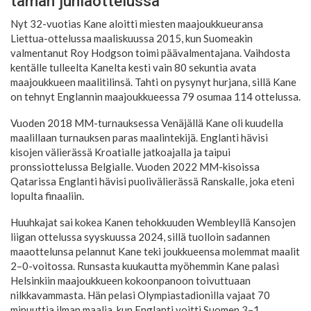
tämän juhlaottelussa
Nyt 32-vuotias Kane aloitti miesten maajoukkueuransa
Liettua-ottelussa maaliskuussa 2015, kun Suomeakin
valmentanut Roy Hodgson toimi päävalmentajana. Vaihdosta
kentälle tulleelta Kanelta kesti vain 80 sekuntia avata
maajoukkueen maalitilinsä. Tahti on pysynyt hurjana, sillä Kane
on tehnyt Englannin maajoukkueessa 79 osumaa 114 ottelussa.
Vuoden 2018 MM-turnauksessa Venäjällä Kane oli kuudella
maalillaan turnauksen paras maalintekijä. Englanti hävisi
kisojen välierässä Kroatialle jatkoajalla ja taipui
pronssiottelussa Belgialle. Vuoden 2022 MM-kisoissa
Qatarissa Englanti hävisi puolivälierässä Ranskalle, joka eteni
lopulta finaaliin.
Huuhkajat sai kokea Kanen tehokkuuden Wembleyllä Kansojen
liigan ottelussa syyskuussa 2024, sillä tuolloin sadannen
maaottelunsa pelannut Kane teki joukkueensa molemmat maalit
2–0-voitossa. Runsasta kuukautta myöhemmin Kane palasi
Helsinkiin maajoukkueen kokoonpanoon toivuttuaan
nilkkavammasta. Hän pelasi Olympiastadionilla vajaat 70
minuuttia ilman maalia, kun Englanti voitti Suomen 3–1.