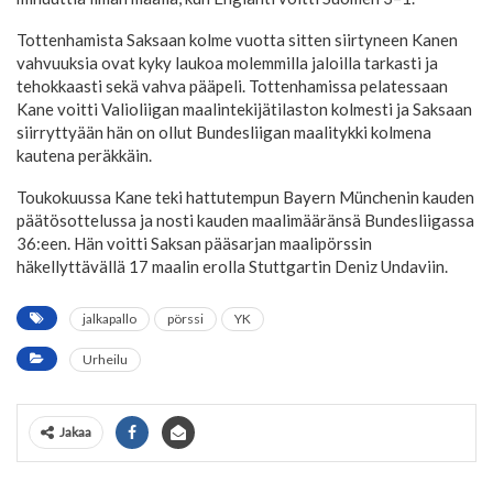
Tottenhamista Saksaan kolme vuotta sitten siirtyneen Kanen
vahvuuksia ovat kyky laukoa molemmilla jaloilla tarkasti ja
tehokkaasti sekä vahva pääpeli. Tottenhamissa pelatessaan
Kane voitti Valioliigan maalintekijätilaston kolmesti ja Saksaan
siirryttyään hän on ollut Bundesliigan maalitykki kolmena
kautena peräkkäin.
Toukokuussa Kane teki hattutempun Bayern Münchenin kauden
päätösottelussa ja nosti kauden maalimääränsä Bundesliigassa
36:een. Hän voitti Saksan pääsarjan maalipörssin
häkellyttävällä 17 maalin erolla Stuttgartin Deniz Undaviin.
jalkapallo
pörssi
YK
Urheilu
Jakaa