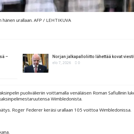
 hänen urallaan.
AFP / LEHTIKUVA
sä –
Norjan jalkapalloliitto lähettää kovat viest
elo 7, 2026
0
inpelin puolivälieriin voittamalla venäläisen Roman Safiullinin lu
 kaksinpelimestaruutensa Wimbledonista.
nnätys. Roger Federer keräsi urallaan 105 voittoa Wimbledonissa.
kana.