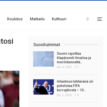
Koulutus
Matkailu
Kulttuuri
tosi
Suosituimmat
Suomi rajoittaa
tilapäisesti ilmailua ja
meriliikennettä…
elo 4, 2026
7
Infantinon tehtävänä oli
puhdistaa FIFA
korruptiosta – 10…
elo 3, 2026
6