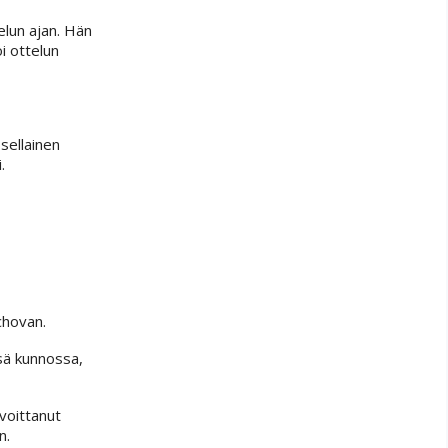
elun ajan. Hän
i ottelun
 sellainen
.
chovan.
ssä kunnossa,
voittanut
n.