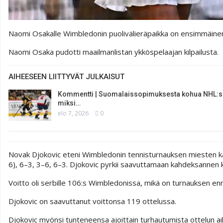
Naomi Osakalle Wimbledonin puolivälieräpaikka on ensimmäinen
Naomi Osaka pudotti maailmanlistan ykköspelaajan kilpailusta.
AIHEESEEN LIITTYVÄT JULKAISUT
Kommentti | Suomalaissopimuksesta kohua NHL:s
miksi…
elo 7, 2026
0
Novak Djokovic eteni Wimbledonin tennisturnauksen miesten kaks
6), 6–3, 3–6, 6–3. Djokovic pyrkii saavuttamaan kahdeksannen
Voitto oli serbille 106:s Wimbledonissa, mikä on turnauksen e
Djokovic on saavuttanut voittonsa 119 ottelussa.
Djokovic myönsi tunteneensa ajoittain turhautumista ottelun ai