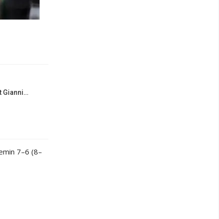
it Gianni…
kemin 7–6 (8–