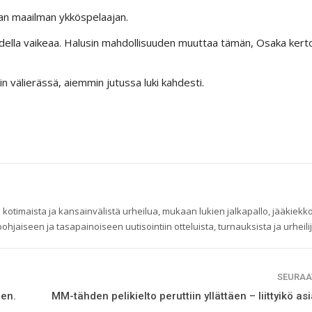
aan maailman ykköspelaajan.
todella vaikeaa. Halusin mahdollisuuden muuttaa tämän, Osaka kert
 välierässä, aiemmin jutussa luki kahdesti.
 kotimaista ja kansainvälistä urheilua, mukaan lukien jalkapallo, jääkiekko
ohjaiseen ja tasapainoiseen uutisointiin otteluista, turnauksista ja urheilij
SEURAA
een.
MM-tähden pelikielto peruttiin yllättäen – liittyikö a