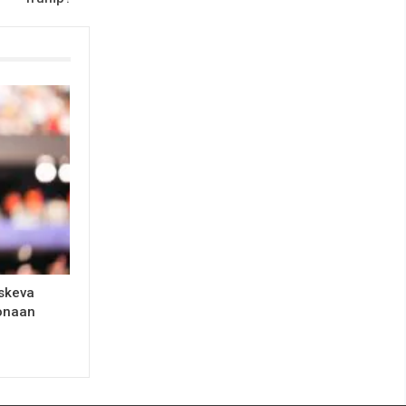
oskeva
lonaan