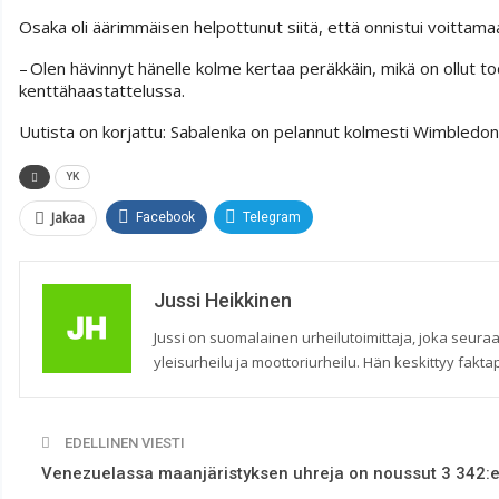
Osaka oli äärimmäisen helpottunut siitä, että onnistui voittam
– Olen hävinnyt hänelle kolme kertaa peräkkäin, mikä on ollut 
kenttähaastattelussa.
Uutista on korjattu: Sabalenka on pelannut kolmesti Wimbledonin
YK
Jakaa
Facebook
Telegram
Jussi Heikkinen
Jussi on suomalainen urheilutoimittaja, joka seuraa
yleisurheilu ja moottoriurheilu. Hän keskittyy faktap
EDELLINEN VIESTI
Venezuelassa maanjäristyksen uhreja on noussut 3 342: