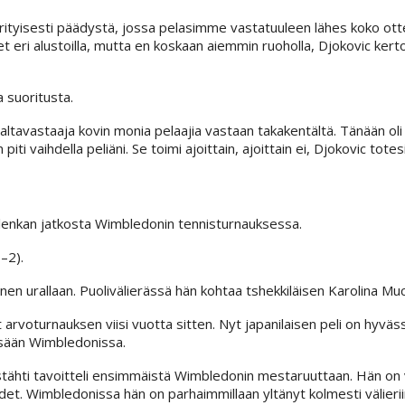
erityisesti päädystä, jossa pelasimme vastatuuleen lähes koko ott
 eri alustoilla, mutta en koskaan aiemmin ruoholla, Djokovic kerto
 suoritusta.
i altavastaaja kovin monia pelaajia vastaan takakentältä. Tänään oli
piti vaihdella peliäni. Se toimi ajoittain, ajoittain ei, Djokovic totesi
lenkan jatkosta Wimbledonin tennisturnauksessa.
–2).
en urallaan. Puolivälierässä hän kohtaa tshekkiläisen Karolina Mu
arvoturnauksen viisi vuotta sitten. Nyt japanilaisen peli on hyvä
ssään Wimbledonissa.
stähti tavoitteli ensimmäistä Wimbledonin mestaruuttaan. Hän on 
t. Wimbledonissa hän on parhaimmillaan yltänyt kolmesti välierii