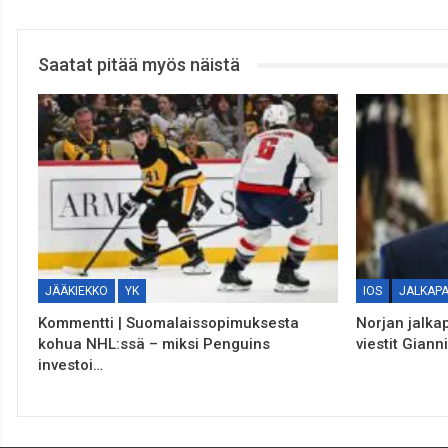
Saatat pitää myös näistä
JÄÄKIEKKO
YK
IOS
JALKAP
Kommentti | Suomalaissopimuksesta
Norjan jalkap
kohua NHL:ssä – miksi Penguins
viestit Giann
investoi…