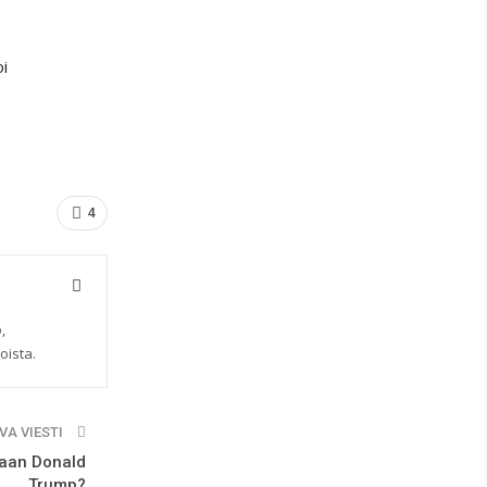
oi
4
,
oista.
VA VIESTI
siaan Donald
Trump?