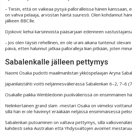
– Tiesin, että on vaikeaa pysyä palloralleissa hänen kanssaan, 
on vahva pelaaja, arvostan häntä suuresti. Olen kohdannut hänet
jälkeen BBC:lle.
Djokovic kehui karsinnoista pääsarjaan edenneen vastustajansa
– Jos olen täysin rehellinen, en ole urani aikana tuntenut olevan
päivä, etten halunnut jatkaa palloralleja liian pitkään, joten minun 
Sabalenkalle jälleen pettymys
Naomi Osaka pudotti maailmanlistan ykköspelaajan Aryna Saba
Japanilaistähti voitti neljännesvälierässä Sabalenkan 6–2, 7–6 (7
Osakalle paikka Wimbledonin puolivälierissä on ensimmäinen hän
Nelinkertainen grand slam -mestari Osaka on viimeksi voittanut 
sillä hän ei ole hävinnyt erääkään neljässä ensimmäisessä peli
Sabalenkan putoaminen on valtava pettymys, sillä valkovenäläi
kahdesti sekä Australian että Yhdysvaltojen avoimet mestaruude