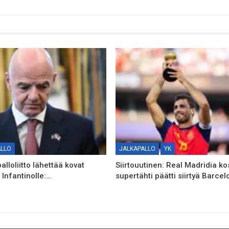
ALLO
JALKAPALLO
YK
alloliitto lähettää kovat
Siirtouutinen: Real Madridia k
i Infantinolle:…
supertähti päätti siirtyä Barce