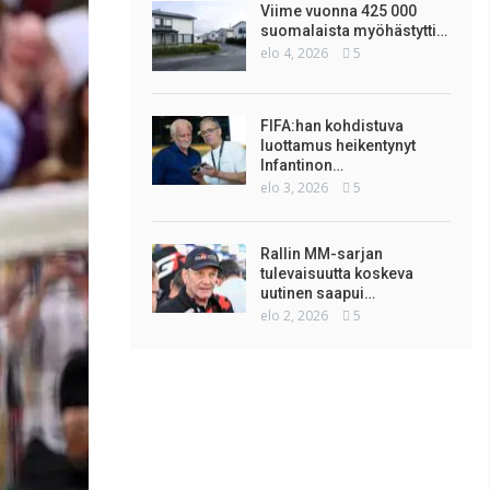
Viime vuonna 425 000
suomalaista myöhästytti…
elo 4, 2026
5
FIFA:han kohdistuva
luottamus heikentynyt
Infantinon…
elo 3, 2026
5
Rallin MM-sarjan
tulevaisuutta koskeva
uutinen saapui…
elo 2, 2026
5