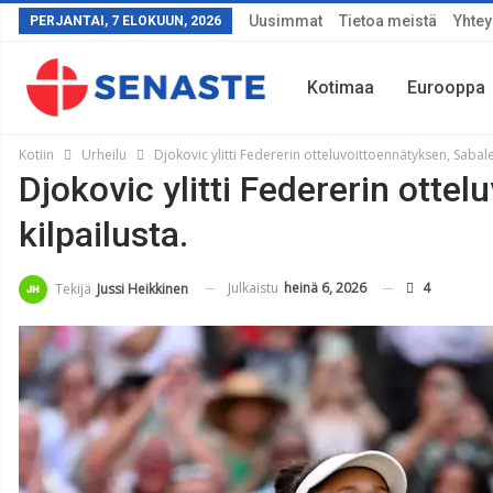
Uusimmat
Tietoa meistä
Yhtey
PERJANTAI, 7 ELOKUUN, 2026
Kotimaa
Eurooppa
Kotiin
Urheilu
Djokovic ylitti Federerin otteluvoittoennätyksen, Sabale
Djokovic ylitti Federerin otte
Sää
kilpailusta.
Julkaistu
heinä 6, 2026
4
Tekijä
Jussi Heikkinen