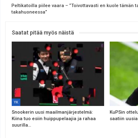
Peltikatoilla piilee vaara – ”Toivottavasti en kuole tämän t
takahuoneessa”
Saatat pitää myös näistä
YK
Snookerin uusi maailmanjärjestelmä:
KuPSin ottelu
Kiina tuo esiin huippupelaajia ja rahaa
saatiin uusia
suurilla…