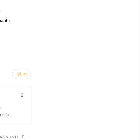
.
aalia
19
,
oista.
VA VIESTI