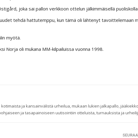
gård, joka sai pallon verkkoon ottelun jälkimmäisellä puoliskolla
suudet tehdä hattutemppu, kun tämä oli lähtenyt tavoittelemaan m
lin myötä.
si Norja oli mukana MM-kilpailuissa vuonna 1998.
 kotimaista ja kansainvälistä urheilua, mukaan lukien jalkapallo, jääkiekko
ohjaiseen ja tasapainoiseen uutisointiin otteluista, turnauksista ja urheilij
SEURAA