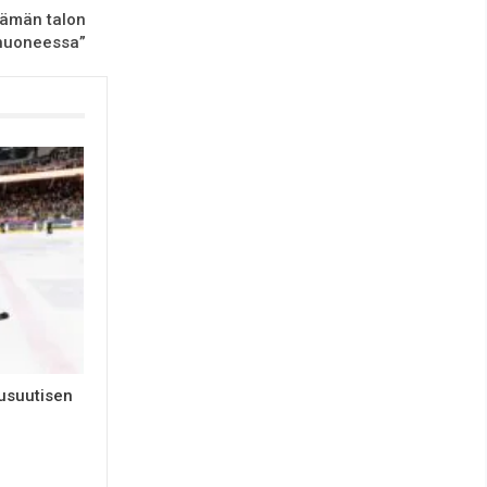
 tämän talon
huoneessa”
usuutisen