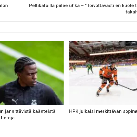
alon
Peltikatoilla piilee uhka – ”Toivottavasti en kuole
taka
n jännittävistä käänteistä
HPK julkaisi merkittävän sopim
 tietoja