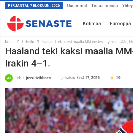
Uusimmat
Tietoa meistä
Yhtey
PERJANTAI, 7 ELOKUUN, 2026
Kotimaa
Eurooppa
Kotiin
Urheilu
Haaland teki kaksi maalia MM-ensiesiintymisessään, Norj
Haaland teki kaksi maalia MM-
Sää
Irakin 4–1.
Julkaistu
kesä 17, 2026
19
Tekijä
Jussi Heikkinen