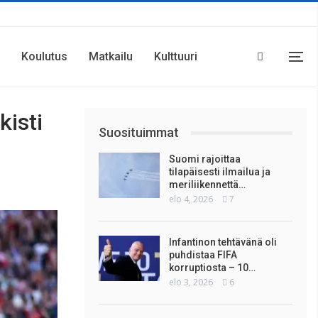
Koulutus
Matkailu
Kulttuuri
kisti
Suosituimmat
Suomi rajoittaa
tilapäisesti ilmailua ja
meriliikennettä…
elo 4, 2026
7
Infantinon tehtävänä oli
puhdistaa FIFA
korruptiosta – 10…
elo 3, 2026
6