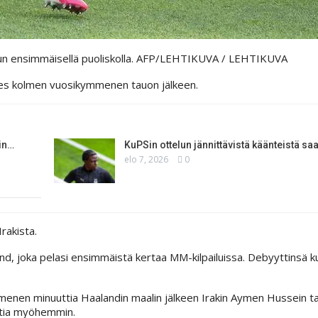
elun ensimmäisellä puoliskolla. AFP/LEHTIKUVA
/ LEHTIKUVA
hes kolmen vuosikymmenen tauon jälkeen.
in…
KuPSin ottelun jännittävistä käänteistä saa
elo 7, 2026
0
rakista.
nd, joka pelasi ensimmäistä kertaa MM-kilpailuissa. Debyyttinsä k
mmenen minuuttia Haalandin maalin jälkeen Irakin Aymen Hussein tas
uttia myöhemmin.