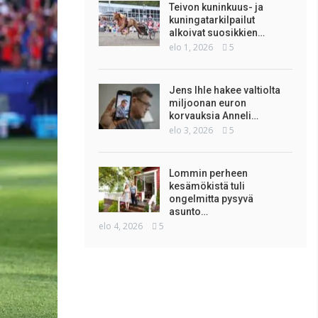
Teivon kuninkuus- ja
kuningatarkilpailut
alkoivat suosikkien…
elo 1, 2026
5
Jens Ihle hakee valtiolta
miljoonan euron
korvauksia Anneli…
elo 3, 2026
5
Lommin perheen
kesämökistä tuli
ongelmitta pysyvä
asunto…
elo 4, 2026
5