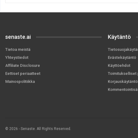
senaste.ai
Käytäntö
Tietoa meistä
Tietosuojakäytä
Yhteystiedot
Evästekäytäntö
Affiliate Disclosure
Käyttöehdot
Eettiset periaatteet
Toimitukselliset 
Mainospolitiikka
Korjauskäytäntö
Kommentointisä
© 2026 - Senaste. All Rights Reserved.