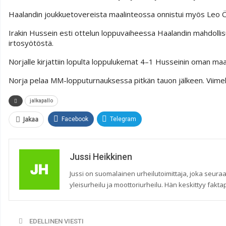
Haalandin joukkuetovereista maalinteossa onnistui myös Leo Östi
Irakin Hussein esti ottelun loppuvaiheessa Haalandin mahdolli
irtosyötöstä.
Norjalle kirjattiin lopulta loppulukemat 4–1 Husseinin oman maa
Norja pelaa MM-lopputurnauksessa pitkän tauon jälkeen. Viimek
jalkapallo
Jakaa
Facebook
Telegram
Jussi Heikkinen
Jussi on suomalainen urheilutoimittaja, joka seuraa
yleisurheilu ja moottoriurheilu. Hän keskittyy faktap
EDELLINEN VIESTI