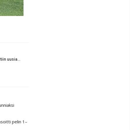
tiin uusia…
unniaksi
oitti pelin 1–