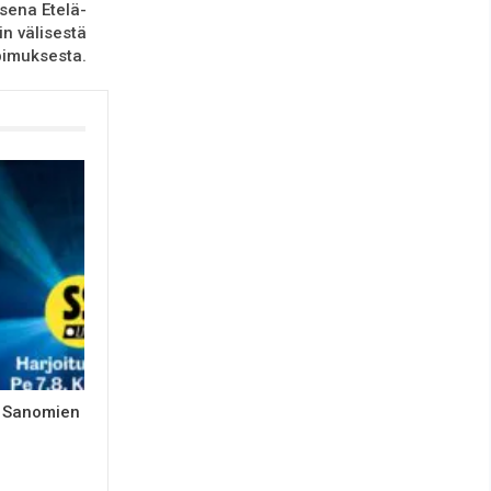
ksena Etelä-
in välisestä
imuksesta.
n Sanomien