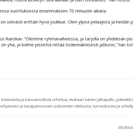
ensa suorituksesta ensimmäisten 70 minuutin aikana.
on selvästi erittäin hyvä joukkue. Olen ylpeä pelaajista ja heidän
si Ranskan. ”Olemme ryhmävaiheessa, ja tarjolla on yhdeksän pist
 on yhä, ja kolme pistettä riittää todennäköisesti jatkoon,” hän tot
 kotimaista ja kansainvälistä urheilua, mukaan lukien jalkapallo, jääkiekko
ohjaiseen ja tasapainoiseen uutisointiin otteluista, turnauksista ja urheilij
SEURAA