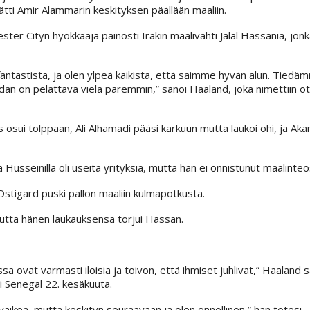
i Amir Alammarin keskityksen päällään maaliin.
ster Cityn hyökkääjä painosti Irakin maalivahti Jalal Hassania, jonk
fantastista, ja olen ylpeä kaikista, että saimme hyvän alun. Tiedäm
dän on pelattava vielä paremmin,” sanoi Haaland, joka nimettiin ot
aus osui tolppaan, Ali Alhamadi pääsi karkuun mutta laukoi ohi, ja A
a Husseinilla oli useita yrityksiä, mutta hän ei onnistunut maalinteo
 Ostigard puski pallon maaliin kulmapotkusta.
utta hänen laukauksensa torjui Hassan.
a ovat varmasti iloisia ja toivon, että ihmiset juhlivat,” Haaland sa
i Senegal 22. kesäkuuta.
vaikea, mutta keskityn seuraavaan ja olen onnellinen,” hän totesi.