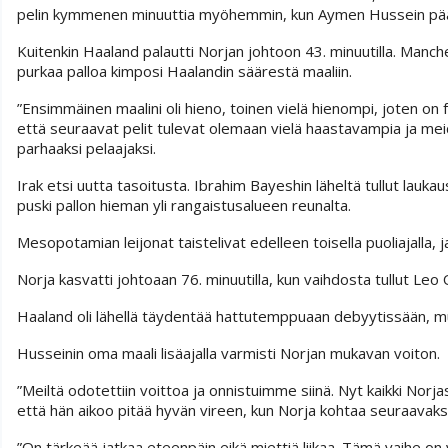
pelin kymmenen minuuttia myöhemmin, kun Aymen Hussein päätt
Kuitenkin Haaland palautti Norjan johtoon 43. minuutilla. Manche
purkaa palloa kimposi Haalandin säärestä maaliin.
”Ensimmäinen maalini oli hieno, toinen vielä hienompi, joten on 
että seuraavat pelit tulevat olemaan vielä haastavampia ja mei
parhaaksi pelaajaksi.
Irak etsi uutta tasoitusta. Ibrahim Bayeshin läheltä tullut lauk
puski pallon hieman yli rangaistusalueen reunalta.
Mesopotamian leijonat taistelivat edelleen toisella puoliajalla, j
Norja kasvatti johtoaan 76. minuutilla, kun vaihdosta tullut Leo
Haaland oli lähellä täydentää hattutemppuaan debyytissään, m
Husseinin oma maali lisäajalla varmisti Norjan mukavan voiton.
”Meiltä odotettiin voittoa ja onnistuimme siinä. Nyt kaikki Norjass
että hän aikoo pitää hyvän vireen, kun Norja kohtaa seuraavaks
”On tärkeää jatkaa eteenpäin eikä miettiä liikaa. Tämä vaihe on 