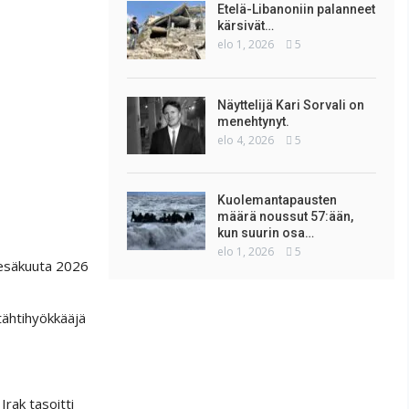
Etelä-Libanoniin palanneet
kärsivät…
elo 1, 2026
5
Näyttelijä Kari Sorvali on
menehtynyt.
elo 4, 2026
5
Kuolemantapausten
määrä noussut 57:ään,
kun suurin osa…
elo 1, 2026
5
 kesäkuuta 2026
tähtihyökkääjä
Irak tasoitti