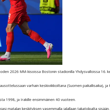
 vuoden 2026 MM-kisoissa Bostonin stadionilla Yhdysvalloissa 16.
sottelussaan varhain keskiviikkoiltana (Suomen paikallisaika), ja 
a 1998, ja Irakille ensimmäinen 40 vuoteen.
jasi matalan keskityksen vasemmalla jalallaan takatolpalta sisään. 