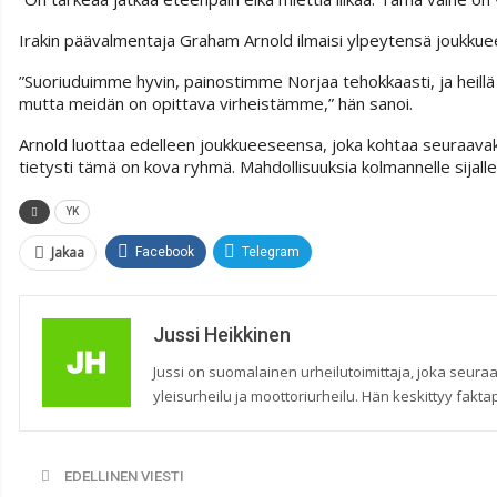
Irakin päävalmentaja Graham Arnold ilmaisi ylpeytensä joukkue
”Suoriuduimme hyvin, painostimme Norjaa tehokkaasti, ja heillä 
mutta meidän on opittava virheistämme,” hän sanoi.
Arnold luottaa edelleen joukkueeseensa, joka kohtaa seuraavak
tietysti tämä on kova ryhmä. Mahdollisuuksia kolmannelle sijalle
YK
Jakaa
Facebook
Telegram
Jussi Heikkinen
Jussi on suomalainen urheilutoimittaja, joka seuraa
yleisurheilu ja moottoriurheilu. Hän keskittyy faktap
EDELLINEN VIESTI