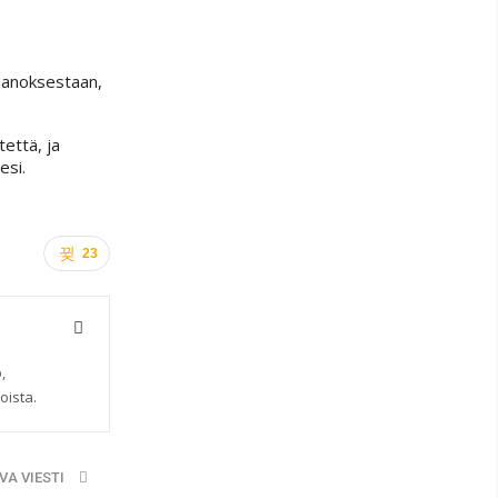
 panoksestaan,
että, ja
esi.
23
,
oista.
VA VIESTI