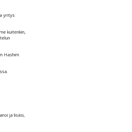
a yritys
me kuitenkin,
telun
kam Hashim
ssa.
noi ja lisäsi,