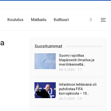
Koulutus
Matkailu
Kulttuuri
ta
Suosituimmat
Suomi rajoittaa
tilapäisesti ilmailua ja
meriliikennettä…
elo 4, 2026
7
Infantinon tehtävänä oli
puhdistaa FIFA
korruptiosta – 10…
elo 3, 2026
6