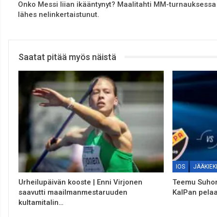
Onko Messi liian ikääntynyt? Maalitahti MM-turnauksessa
lähes nelinkertaistunut.
Saatat pitää myös näistä
IOS
JÄÄKIEK
Urheilupäivän kooste | Enni Virjonen
Teemu Suhone
saavutti maailmanmestaruuden
KalPan pelaa
kultamitalin…