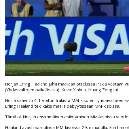
Norjan Erling Haaland juhlii maaliaan ottelussa Irakia vastaan
(Yhdysvaltojen paikallisaika). Kuva: Xinhua, Huang Zongzhi.
Norja saavutti 4-1 voiton Irakista MM-kisojen ryhmävaiheen avau
Erling Haaland teki kaksi maalia debyytissään MM-kisoissa.
Tämä oli Norjan ensimmäinen esiintyminen MM-kisoissa vuodest
Haaland avasi maalitilinsä MM-kisoissa 29. minuutilla, kun hän oh