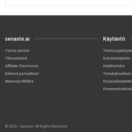
senaste.ai
Käytäntö
Tietoa meistä
Tietosuojakäytä
Yhteystiedot
Evästekäytäntö
Affiliate Disclosure
Käyttöehdot
Eettiset periaatteet
Toimitukselliset 
Mainospolitiikka
Korjauskäytäntö
Kommentointisä
© 2026 - Senaste. All Rights Reserved.