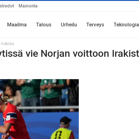
stiedot
Mainonta
Maailma
Talous
Urheilu
Terveys
Teknologia
Irakista
ssä vie Norjan voittoon Irakis