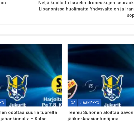
 on
Neljä kuollutta Israelin droneiskujen seurau
Libanonissa huolimatta Yhdysvaltojen ja Iran
sop
KO
IOS
JÄÄKIEKKO
n odottaa suuria tuorelta
Teemu Suhonen aloittaa Savo
jahankinnalta – Katso…
jääkiekkoasiantuntijana.