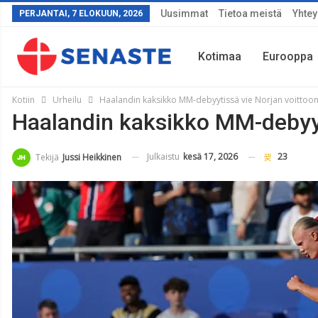
Uusimmat
Tietoa meistä
Yhtey
PERJANTAI, 7 ELOKUUN, 2026
Kotimaa
Eurooppa
Kotiin
Urheilu
Haalandin kaksikko MM-debyytissä vie Norjan voittoon 
Haalandin kaksikko MM-debyyti
Sää
Julkaistu
kesä 17, 2026
23
Tekijä
Jussi Heikkinen