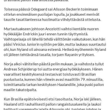
Toisessa päässä Odegaard sai Alisson Beckerin toimimaan
ottelun ensimmäisen puoliajan lopulla, ja joukkueet menivät
tauolle tasatilanteessa huolimatta viihdyttävästä ottelusta.
Murtautuakseen johtoon Ancelotti vaihtoi kentälle nuoren
hyökkääjän Endrickin juuri ennen tunnin täyttymistä.
Vaihtopelaaja oli lähellä tehdä välittömän vaikutuksen, kun hän
pääsi Vinicius Juniorin syötön perään, mutta laukaus suuntautui
ohi, kun Nyland oli ainoana esteenä. Hetkeä myöhemmin Nyland
oli jälleen tehtävänsä tasalla, torjuen Rayanin yrityksen.
Norja alkoi vähitellen päästä peliin mukaan, ja vaihdosta tullut
Andreas Schjelderup toi uutta energiaa hyökkäykseen. Hänen
vaaralliset keskityksensä testasivat toistuvasti Brasilian
puolustusta, kunnes hän viimein avasi maalitilin 79. minuutilla,
toimittamalla tarkan keskityksen Haalandille, joka puski pallon
maaliin takatolpalta.
Kun Brasilia epätoivoisesti etsi tasoitusta, Norja iski jälleen.
Haaland otti rauhallisesti pallon rangaistusalueella ja laukoi
hallitusti vasemmalla jalalla Alissonin ohi, tuplaten johdon ja