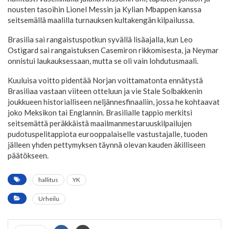
nousten tasoihin Lionel Messin ja Kylian Mbappen kanssa
seitsemällä maalilla turnauksen kultakengän kilpailussa.
Brasilia sai rangaistuspotkun syvällä lisäajalla, kun Leo
Ostigard sai rangaistuksen Casemiron rikkomisesta, ja Neymar
onnistui laukauksessaan, mutta se oli vain lohdutusmaali.
Kuuluisa voitto pidentää Norjan voittamatonta ennätystä
Brasiliaa vastaan viiteen otteluun ja vie Stale Solbakkenin
joukkueen historialliseen neljännesfinaaliin, jossa he kohtaavat
joko Meksikon tai Englannin. Brasilialle tappio merkitsi
seitsemättä peräkkäistä maailmanmestaruuskilpailujen
pudotuspelitappiota eurooppalaiselle vastustajalle, tuoden
jälleen yhden pettymyksen täynnä olevan kauden äkilliseen
päätökseen.
hallitus
YK
Urheilu