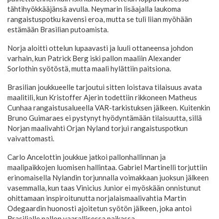
tähtihyökkääjänsä avulla. Neymarin lisäajalla laukoma
rangaistuspotku kavensi eroa, mutta se tuli liian myöhään
estämään Brasilian putoamista.
Norja aloitti ottelun lupaavasti ja luuli ottaneensa johdon
varhain, kun Patrick Berg iski pallon maaliin Alexander
Sorlothin syötöstä, mutta maali hylättiin paitsiona.
Brasilian joukkueelle tarjoutui sitten loistava tilaisuus avata
maalitili, kun Kristoffer Ajerin todettiin rikkoneen Matheus
Cunhaa rangaistusalueella VAR-tarkistuksen jälkeen. Kuitenkin
Bruno Guimaraes ei pystynyt hyödyntämään tilaisuutta, sillä
Norjan maalivahti Orjan Nyland torjui rangaistuspotkun
vaivattomasti.
Carlo Ancelottin joukkue jatkoi pallonhallinnan ja
maalipaikkojen luomisen hallintaa. Gabriel Martinelli torjuttiin
erinomaisella Nylandin torjunnalla voimakkaan juoksun jälkeen
vasemmalla, kun taas Vinicius Junior ei myöskään onnistunut
ohittamaan inspiroitunutta norjalaismaalivahtia Martin
Odegaardin huonosti ajoitetun syötön jälkeen, joka antoi
Brasilialle pallon vaarallisessa paikassa.