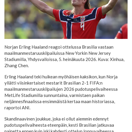
Norjan Erling Haaland reagoi ottelussa Brasilia vastaan
maailmanmestaruuskilpailuissa New Yorkin New Jersey
Stadiumilla, Yhdysvalloissa, 5. heinäkuuta 2026. Kuva: Xinhua,
Zhang Chen.
Erling Haaland teki huikean myöhäisen kaksikon, kun Norja
yllätti viisinkertaiset mestarit Brasilian 2-1 FIFA:n
maailmanmestaruuskilpailujen 2026 pudotuspelivaiheessa
MetLife Stadiumilla sunnuntaina, varmistaen paikan
neljännesfinaalissa ensimmäistä kertaa maan historiassa,
raportoi ANI.
Skandinaavinen joukkue, joka ei ollut aiemmin edennyt
pudotuspelivaiheesta eteenpäin, kesti Brasilian jatkuvaa
painetta ennen kuin iski kahdesti ottelun loppuvaiheessa