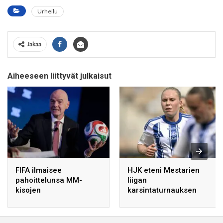
Urheilu
Jakaa
Aiheeseen liittyvät julkaisut
FIFA ilmaisee
HJK eteni Mestarien
pahoittelunsa MM-
liigan
kisojen
karsintaturnauksen
myyntistrategioista ja
voittoon – lauantain
vahvistaa tukensa
finaalissa vastassa PSV
Infantinoa kohtaan.
Eindhoven