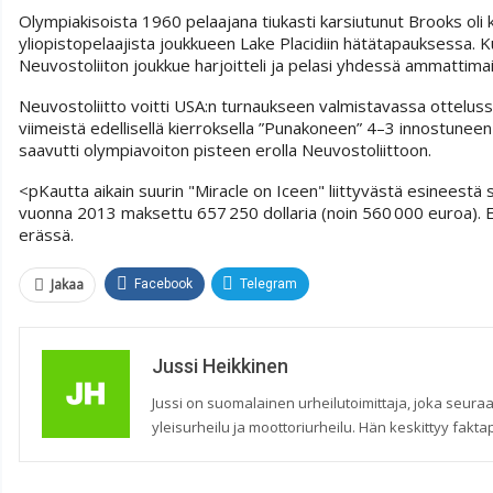
Olympiakisoista 1960 pelaajana tiukasti karsiutunut Brooks ol
yliopistopelaajista joukkueen Lake Placidiin hätätapauksessa. Ku
Neuvostoliiton joukkue harjoitteli ja pelasi yhdessä ammattim
Neuvostoliitto voitti USA:n turnaukseen valmistavassa otteluss
viimeistä edellisellä kierroksella ”Punakoneen” 4–3 innostunee
saavutti olympiavoiton pisteen erolla Neuvostoliittoon.
<pKautta aikain suurin "Miracle on Iceen" liittyvästä esinees
vuonna 2013 maksettu 657 250 dollaria (noin 560 000 euroa). 
erässä.
Jakaa
Facebook
Telegram
Jussi Heikkinen
Jussi on suomalainen urheilutoimittaja, joka seuraa
yleisurheilu ja moottoriurheilu. Hän keskittyy faktap