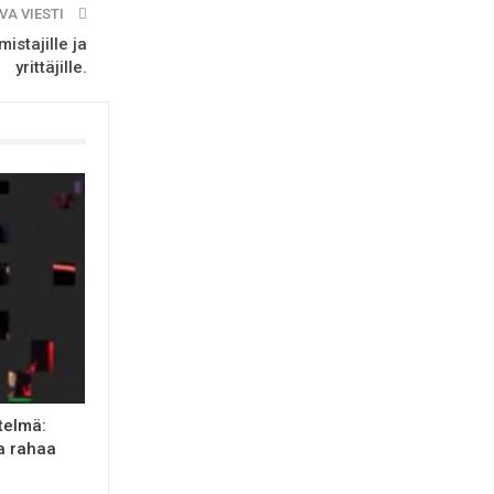
VA VIESTI
stajille ja
yrittäjille.
telmä:
ja rahaa