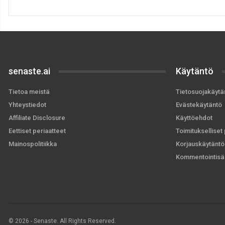
senaste.ai
Käytäntö
Tietoa meistä
Tietosuojakäytä
Yhteystiedot
Evästekäytäntö
Affiliate Disclosure
Käyttöehdot
Eettiset periaatteet
Toimitukselliset 
Mainospolitiikka
Korjauskäytäntö
Kommentointisä
© 2026 - Senaste. All Rights Reserved.