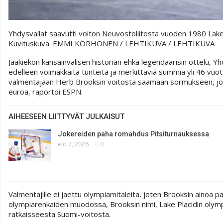
Yhdysvallat saavutti voiton Neuvostoliitosta vuoden 1980 Lake 
Kuvituskuva. EMMI KORHONEN / LEHTIKUVA
/ LEHTIKUVA
Jääkiekon kansainvälisen historian ehkä legendaarisin ottelu, Yh
edelleen voimakkaita tunteita ja merkittäviä summia yli 46 vuot
valmentajaan Herb Brooksin voitosta saamaan sormukseen, joka
euroa, raportoi ESPN.
AIHEESEEN LIITTYVÄT JULKAISUT
Jokereiden paha romahdus Pitsiturnauksessa
elo 7, 2026
0
Valmentajille ei jaettu olympiamitaleita, joten Brooksin ainoa pa
olympiarenkaiden muodossa, Brooksin nimi, Lake Placidin olymp
ratkaisseesta Suomi-voitosta.