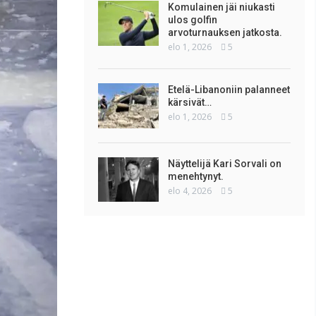
Komulainen jäi niukasti
ulos golfin
arvoturnauksen jatkosta.
elo 1, 2026
5
Etelä-Libanoniin palanneet
kärsivät…
elo 1, 2026
5
Näyttelijä Kari Sorvali on
menehtynyt.
elo 4, 2026
5