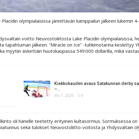
Placidin olympialaisissa jännittävän kamppailun jälkeen lukemin 4
dysvaltain voitto Neuvostoliitosta Lake Placidin olympialaisissa, h
ta tapahtuman jälkeen. ”Miracle on Ice” -tuhkimotarina keskittyy Y
 myytiin äskettäin huutokaupassa 549 000 dollarilla, mikä vasta
Kiekkokauden avaus Satakunnan derby sa
–…
elo 7, 2026
0
lkinto oli hänelle teetetty erityinen kultasormus. Sormuksessa on v
iatunnus sekä tulokset Neuvostoliitto-voitosta ja Yhdysvaltain ol