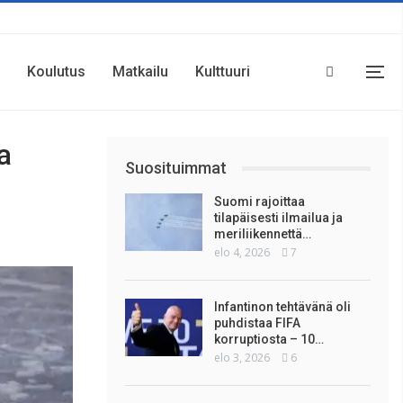
Koulutus
Matkailu
Kulttuuri
a
Suosituimmat
Suomi rajoittaa
tilapäisesti ilmailua ja
meriliikennettä…
elo 4, 2026
7
Infantinon tehtävänä oli
puhdistaa FIFA
korruptiosta – 10…
elo 3, 2026
6