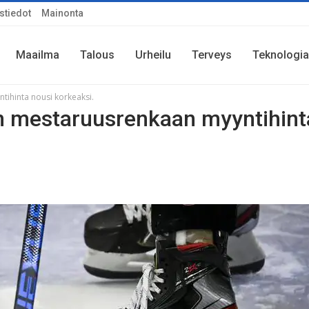
stiedot
Mainonta
Maailma
Talous
Urheilu
Terveys
Teknologia
ihinta nousi korkeaksi.
 mestaruusrenkaan myyntihint