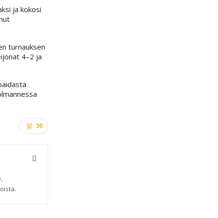
ksi ja kokosi
nut
een turnauksen
ijonat 4–2 ja
paidasta
kolmannessa
30
,
oista.