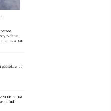
–3.
erättää
hdysvaltain
a noin 470 000
i päätöksensä
iisi timanttia
ympiakullan