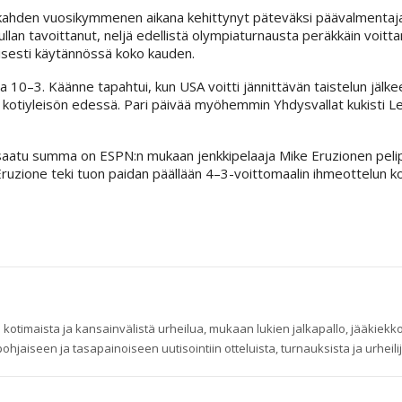
i kahden vuosikymmenen aikana kehittynyt päteväksi päävalmentaja
llan tavoittanut, neljä edellistä olympiaturnausta peräkkäin voitta
aisesti käytännössä koko kauden.
a 10–3. Käänne tapahtui, kun USA voitti jännittävän taistelun jälk
n kotiyleisön edessä. Pari päivää myöhemmin Yhdysvallat kukisti Le
tä saatu summa on ESPN:n mukaan jenkkipelaaja Mike Eruzionen peli
Eruzione teki tuon paidan päällään 4–3-voittomaalin ihmeottelun 
 kotimaista ja kansainvälistä urheilua, mukaan lukien jalkapallo, jääkiekko
ohjaiseen ja tasapainoiseen uutisointiin otteluista, turnauksista ja urheilij