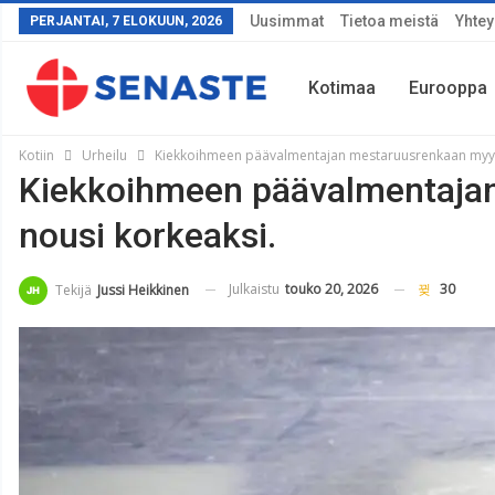
Uusimmat
Tietoa meistä
Yhtey
PERJANTAI, 7 ELOKUUN, 2026
Kotimaa
Eurooppa
Kotiin
Urheilu
Kiekkoihmeen päävalmentajan mestaruusrenkaan myynt
Kiekkoihmeen päävalmentajan
Sää
nousi korkeaksi.
Julkaistu
touko 20, 2026
30
Tekijä
Jussi Heikkinen