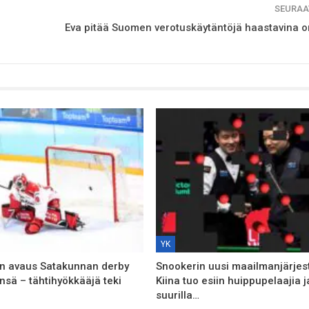
SEURAA
Eva pitää Suomen verotuskäytäntöjä haastavina omi
YK
n avaus Satakunnan derby
Snookerin uusi maailmanjärjes
nsä – tähtihyökkääjä teki
Kiina tuo esiin huippupelaajia 
suurilla…