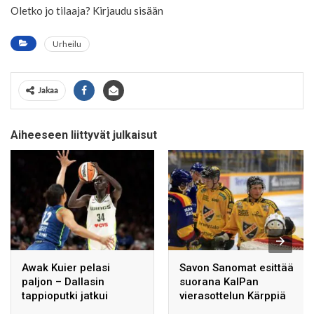
Oletko jo tilaaja? Kirjaudu sisään
Urheilu
Jakaa
Aiheeseen liittyvät julkaisut
Awak Kuier pelasi
Savon Sanomat esittää
paljon – Dallasin
suorana KalPan
tappioputki jatkui
vierasottelun Kärppiä
vastaan torstaina.