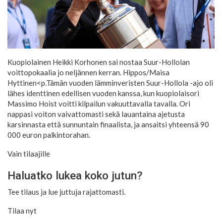
Kuopiolainen Heikki Korhonen sai nostaa Suur-Hollolan
voittopokaalia jo neljännen kerran.
Hippos/Maisa
Hyttinen
<p.Tämän vuoden lämminveristen Suur-Hollola -ajo oli
lähes identtinen edellisen vuoden kanssa, kun kuopiolaisori
Massimo Hoist voitti kilpailun vakuuttavalla tavalla. Ori
nappasi voiton vaivattomasti sekä lauantaina ajetusta
karsinnasta että sunnuntain finaalista, ja ansaitsi yhteensä 90
000 euron palkintorahan.
Vain tilaajille
Haluatko lukea koko jutun?
Tee tilaus ja lue juttuja rajattomasti.
Tilaa nyt