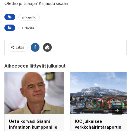
Oletko jo tilaaja? Kirjaudu sisään
jalkapallo
Urheilu
Jakaa
Aiheeseen liittyvät julkaisut
Uefa korvasi Gianni
IOC julkaisee
Infantinon kumppanille
verkkohäirintäraportin,