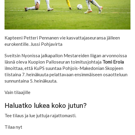
Kapteeni Petteri Pennanen vie kasvattajaseuransa jälleen
eurokentille.
Jussi Pohjavirta
Sveitsin Nyonissa jalkapallon Mestareiden liigan arvonnoissa
läsnä oleva Kuopion Palloseuran toimitusjohtaja
Tomi Erola
ilmoittaa, että KuPS suuntaa Pohjois-Makedonian Skopjeen
tiistaina 7. heinäkuuta pelattavaan ensimmäiseen osaotteluun
sunnuntaina 5. heinäkuuta.
Vain tilaajille
Haluatko lukea koko jutun?
Tee tilaus ja lue juttuja rajattomasti.
Tilaa nyt