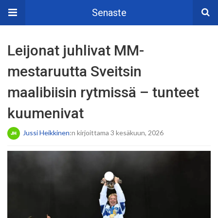
Senaste
Leijonat juhlivat MM-
mestaruutta Sveitsin
maalibiisin rytmissä – tunteet
kuumenivat
Jussi Heikkinen
:n kirjoittama 3 kesäkuun, 2026