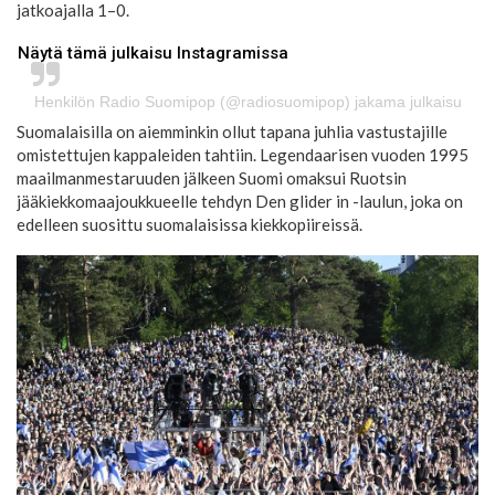
jatkoajalla 1–0.
Näytä tämä julkaisu Instagramissa
Henkilön Radio Suomipop (@radiosuomipop) jakama julkaisu
Suomalaisilla on aiemminkin ollut tapana juhlia vastustajille
omistettujen kappaleiden tahtiin. Legendaarisen vuoden 1995
maailmanmestaruuden jälkeen Suomi omaksui Ruotsin
jääkiekkomaajoukkueelle tehdyn Den glider in -laulun, joka on
edelleen suosittu suomalaisissa kiekkopiireissä.