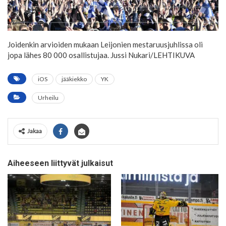
Joidenkin arvioiden mukaan Leijonien mestaruusjuhlissa oli
jopa lähes 80 000 osallistujaa.
Jussi Nukari/LEHTIKUVA
iOS
jääkiekko
YK
Urheilu
Jakaa
Aiheeseen liittyvät julkaisut