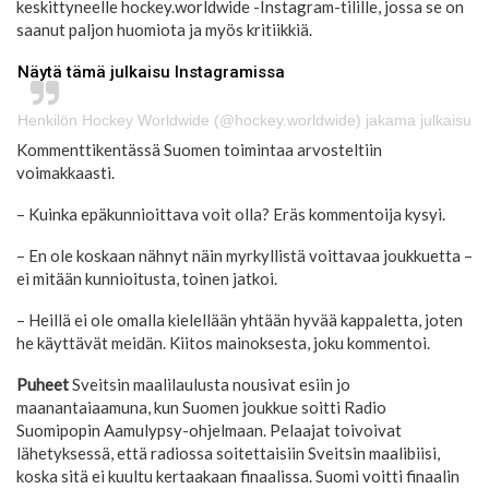
keskittyneelle hockey.worldwide -Instagram-tilille, jossa se on
saanut paljon huomiota ja myös kritiikkiä.
Näytä tämä julkaisu Instagramissa
Henkilön Hockey Worldwide (@hockey.worldwide) jakama julkaisu
Kommenttikentässä Suomen toimintaa arvosteltiin
voimakkaasti.
– Kuinka epäkunnioittava voit olla? Eräs kommentoija kysyi.
– En ole koskaan nähnyt näin myrkyllistä voittavaa joukkuetta –
ei mitään kunnioitusta, toinen jatkoi.
– Heillä ei ole omalla kielellään yhtään hyvää kappaletta, joten
he käyttävät meidän. Kiitos mainoksesta, joku kommentoi.
Puheet
Sveitsin maalilaulusta nousivat esiin jo
maanantaiaamuna, kun Suomen joukkue soitti Radio
Suomipopin Aamulypsy-ohjelmaan. Pelaajat toivoivat
lähetyksessä, että radiossa soitettaisiin Sveitsin maalibiisi,
koska sitä ei kuultu kertaakaan finaalissa. Suomi voitti finaalin