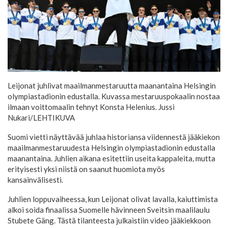
Leijonat juhlivat maailmanmestaruutta maanantaina Helsingin
olympiastadionin edustalla. Kuvassa mestaruuspokaalin nostaa
ilmaan voittomaalin tehnyt Konsta Helenius.
Jussi
Nukari/LEHTIKUVA
Suomi vietti näyttävää juhlaa historiansa viidennestä jääkiekon
maailmanmestaruudesta Helsingin olympiastadionin edustalla
maanantaina. Juhlien aikana esitettiin useita kappaleita, mutta
erityisesti yksi niistä on saanut huomiota myös
kansainvälisesti.
Juhlien loppuvaiheessa, kun Leijonat olivat lavalla, kaiuttimista
alkoi soida finaalissa Suomelle hävinneen Sveitsin maalilaulu
Stubete Gäng. Tästä tilanteesta julkaistiin video jääkiekkoon