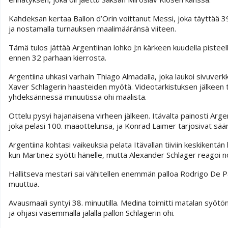
Kahdeksan kertaa Ballon d’Orin voittanut Messi, joka täyttää 39 v
ja nostamalla turnauksen maalimääränsä viiteen.
Tämä tulos jättää Argentiinan lohko J:n kärkeen kuudella pisteellä
ennen 32 parhaan kierrosta.
Argentiina uhkasi varhain Thiago Almadalla, joka laukoi sivuver
Xaver Schlagerin haasteiden myötä. Videotarkistuksen jälkeen 
yhdeksännessä minuutissa ohi maalista.
Ottelu pysyi hajanaisena virheen jälkeen. Itävalta painosti Argent
joka pelasi 100. maaottelunsa, ja Konrad Laimer tarjosivat sään
Argentiina kohtasi vaikeuksia pelata Itävallan tiiviin keskikentän
kun Martinez syötti hänelle, mutta Alexander Schlager reagoi nop
Hallitseva mestari sai vähitellen enemmän palloa Rodrigo De Paul
muuttua.
Avausmaali syntyi 38. minuutilla. Medina toimitti matalan syötö
ja ohjasi vasemmalla jalalla pallon Schlagerin ohi.