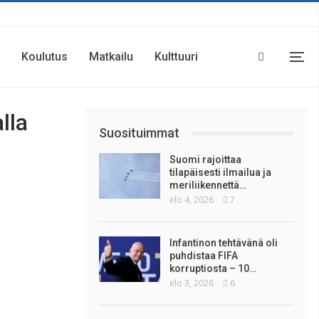
Koulutus
Matkailu
Kulttuuri
lla
Suosituimmat
Suomi rajoittaa
tilapäisesti ilmailua ja
meriliikennettä…
elo 4, 2026
7
Infantinon tehtävänä oli
puhdistaa FIFA
korruptiosta – 10…
elo 3, 2026
6