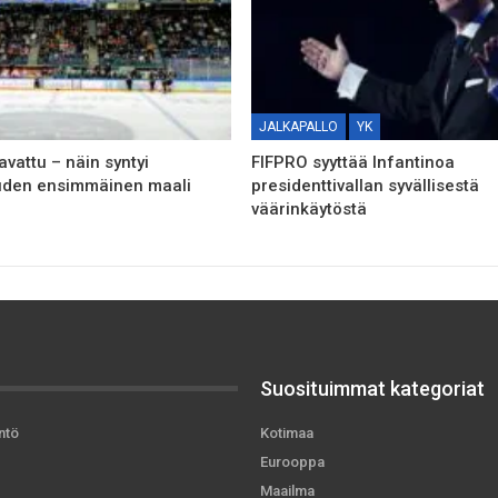
JALKAPALLO
YK
avattu – näin syntyi
FIFPRO syyttää Infantinoa
uden ensimmäinen maali
presidenttivallan syvällisestä
väärinkäytöstä
Suosituimmat kategoriat
ntö
Kotimaa
Eurooppa
Maailma