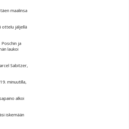
entäen maalinsa
ottelu jäljellä
 Poschin ja
hän laukoi
Marcel Sabitzer,
19. minuutilla,
sapaino alkoi
ääsi iskemään