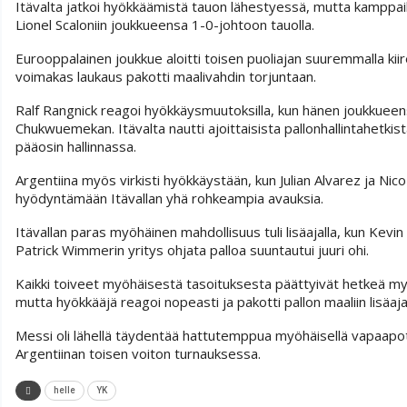
Itävalta jatkoi hyökkäämistä tauon lähestyessä, mutta kamppail
Lionel Scaloniin joukkueensa 1-0-johtoon tauolla.
Eurooppalainen joukkue aloitti toisen puoliajan suuremmalla kiire
voimakas laukaus pakotti maalivahdin torjuntaan.
Ralf Rangnick reagoi hyökkäysmuutoksilla, kun hänen joukkuee
Chukwuemekan. Itävalta nautti ajoittaisista pallonhallintahetkist
pääosin hallinnassa.
Argentiina myös virkisti hyökkäystään, kun Julian Alvarez ja Nico
hyödyntämään Itävallan yhä rohkeampia avauksia.
Itävallan paras myöhäinen mahdollisuus tuli lisäajalla, kun Kev
Patrick Wimmerin yritys ohjata palloa suuntautui juuri ohi.
Kaikki toiveet myöhäisestä tasoituksesta päättyivät hetkeä myö
mutta hyökkääjä reagoi nopeasti ja pakotti pallon maaliin lisäajan
Messi oli lähellä täydentää hattutemppua myöhäisellä vapaapotku
Argentiinan toisen voiton turnauksessa.
helle
YK