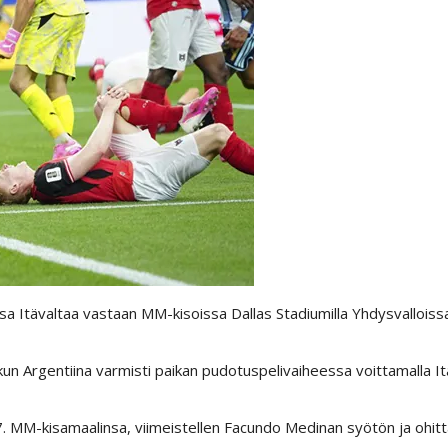
ussa Itävaltaa vastaan MM-kisoissa Dallas Stadiumilla Yhdysvalloissa
 kun Argentiina varmisti paikan pudotuspelivaiheessa voittamalla It
. MM-kisamaalinsa, viimeistellen Facundo Medinan syötön ja ohi