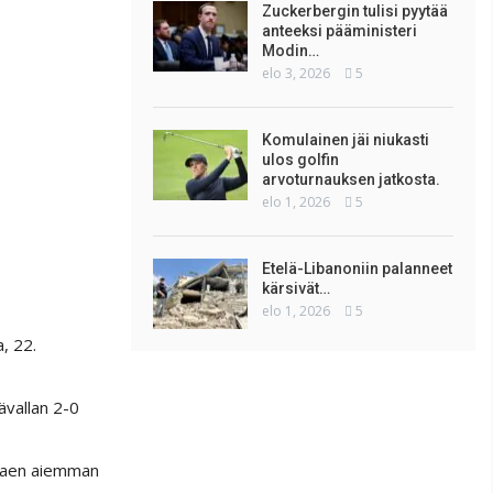
Zuckerbergin tulisi pyytää
anteeksi pääministeri
Modin…
elo 3, 2026
5
Komulainen jäi niukasti
ulos golfin
arvoturnauksen jatkosta.
elo 1, 2026
5
Etelä-Libanoniin palanneet
kärsivät…
elo 1, 2026
5
, 22.
ävallan 2-0
ttaen aiemman