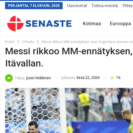
Uusimmat
Tietoa meistä
Yhtey
PERJANTAI, 7 ELOKUUN, 2026
Kotimaa
Eurooppa
Kotiin
Urheilu
Messi rikkoo MM-ennätyksen, kun Argentiina etenee voit
Messi rikkoo MM-ennätyksen, 
Sää
Itävallan.
Julkaistu
kesä 22, 2026
16
Tekijä
Jussi Heikkinen