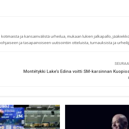
 kotimaista ja kansainvälistä urheilua, mukaan lukien jalkapallo, jääkiekko
ohjaiseen ja tasapainoiseen uutisointiin otteluista, turnauksista ja urheilij
SEURAA
Montétykki Lake’s Edina voitti SM-karsinnan Kuopi