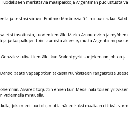
i luodakseen merkittäviä maalipaikkoja Argentiinan puolustusta va
ellä ja testasi viimein Emiliano Martinezia 54. minuutilla, kun Sabit
nsa etsi tasoitusta, tuoden kentälle Marko Arnautovicin ja myöhe
ä ja jatkoi pallojen toimittamista alueelle, mutta Argentiinan puolu
 Gonzalez tulivat kentälle, kun Scaloni pyrki suojelemaan johtoa ja
in Danso päätti vapaapotkun takaisin ruuhkaiseen rangaistusaluees
hemmin. Alvarez torjuttiin ennen kuin Messi näki toisen yritykse
 viidennellä minuutilla.
lla, joka meni juuri ohi, mutta hänen kaksi maaliaan riittivät va