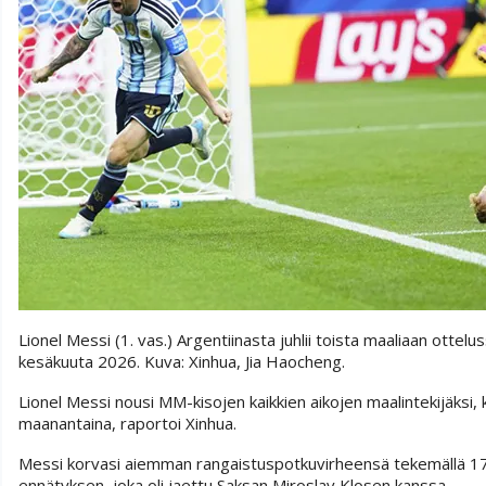
Lionel Messi (1. vas.) Argentiinasta juhlii toista maaliaan ottel
kesäkuuta 2026. Kuva: Xinhua, Jia Haocheng.
Lionel Messi nousi MM-kisojen kaikkien aikojen maalintekijäksi,
maanantaina, raportoi Xinhua.
Messi korvasi aiemman rangaistuspotkuvirheensä tekemällä 17
ennätyksen, joka oli jaettu Saksan Miroslav Klosen kanssa.