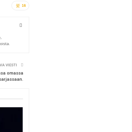
16
,
oista.
VA VIESTI
ossa omassa
sarjassaan.