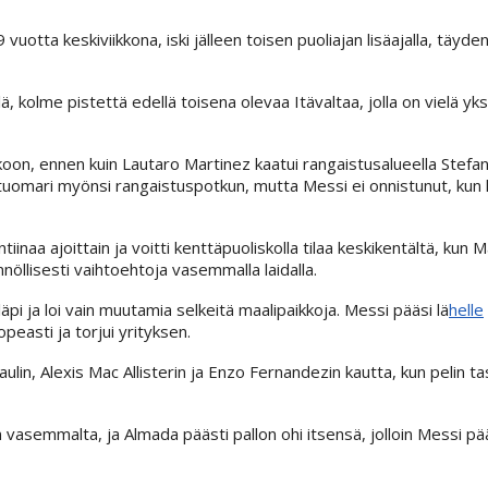
uotta keskiviikkona, iski jälleen toisen puoliajan lisäajalla, täyd
, kolme pistettä edellä toisena olevaa Itävaltaa, jolla on vielä yksi 
kkoon, ennen kuin Lautaro Martinez kaatui rangaistusalueella Stefan
tuomari myönsi rangaistuspotkun, mutta Messi ei onnistunut, kun 
iinaa ajoittain ja voitti kenttäpuoliskolla tilaa keskikentältä, kun 
nöllisesti vaihtoehtoja vasemmalla laidalla.
 läpi ja loi vain muutamia selkeitä maalipaikkoja. Messi pääsi lä
helle
easti ja torjui yrityksen.
in, Alexis Mac Allisterin ja Enzo Fernandezin kautta, kun pelin ta
n vasemmalta, ja Almada päästi pallon ohi itsensä, jolloin Messi p