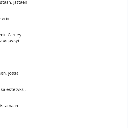
staan, jättäen
zerin
mmin Carney
stus pysyi
een, jossa
nsä estetyksi,
rmistamaan