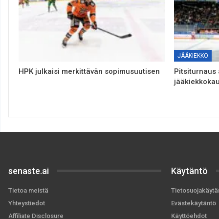
JÄÄKIEKKO
HPK julkaisi merkittävän sopimusuutisen
Pitsiturnaus 
jääkiekkoka
senaste.ai
Käytäntö
Tietoa meistä
Tietosuojakäytä
Yhteystiedot
Evästekäytäntö
Affiliate Disclosure
Käyttöehdot