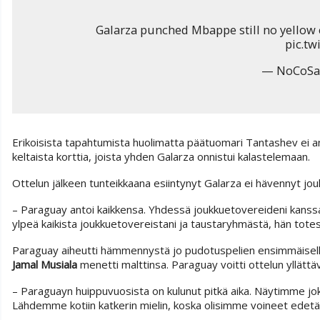
Galarza punched Mbappe still no yellow 
pic.t
— NoCoSaL
Erikoisista tapahtumista huolimatta päätuomari Tantashev ei an
keltaista korttia, joista yhden Galarza onnistui kalastelemaan.
Ottelun jälkeen tunteikkaana esiintynyt Galarza ei hävennyt jouk
– Paraguay antoi kaikkensa. Yhdessä joukkuetovereideni kanss
ylpeä kaikista joukkuetovereistani ja taustaryhmästä, hän totes
Paraguay aiheutti hämmennystä jo pudotuspelien ensimmäisellä ki
Jamal Musiala
menetti malttinsa. Paraguay voitti ottelun yllättäv
– Paraguayn huippuvuosista on kulunut pitkä aika. Näytimme jo
Lähdemme kotiin katkerin mielin, koska olisimme voineet edetä 