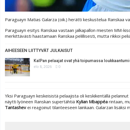
Paraguayn Matias Galarza (oik.) herätti keskustelua Ranskaa v
Paraguayn esitys Ranskaa vastaan jalkapallon miesten MM-kisoje
merkittävästi haastamaan Ranskaa pelillisesti, mutta rikkoi peliä l
AIHEESEEN LIITTYVÄT JULKAISUT
KalPan pelaajat ovat yhä toipumassa loukkaantumi
elo 8, 2026
0
Yksi Paraguayn keskeisistä pelaajista oli keskikentällä pelannut
näytti lyöneen Ranskan supertähtiä
Kylian Mbappéa
rintaan, m
Tantashev
ei reagoinut tilanteeseen lainkaan. Galarzan lisäksi 