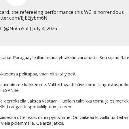
card, the refereeing performance this WC is horrendous
witter.com/EjEEjybm6N
 (@NoCoSaL) July 4, 2026
tanut Paraguaylle illan aikana yhtäkään varoitusta. Sen sijaan Ran
kueensa pelitapaa, vaan oli siitä ylpeä.
a annoimme kaikkemme. Valitettavasti hävisimme rangaistuspotku
i ESPN:lle.
erroksella Saksaa vastaan. Tuolloin taktiikka toimi, ja esimerkiks
ästi rangaistuspotkukilpailun jälkeen.
kaisessa ottelussa, mihin pystymme. On vaikeaa kuvailla tunteita
vielä pidemmälle, Galarza jatkoi.