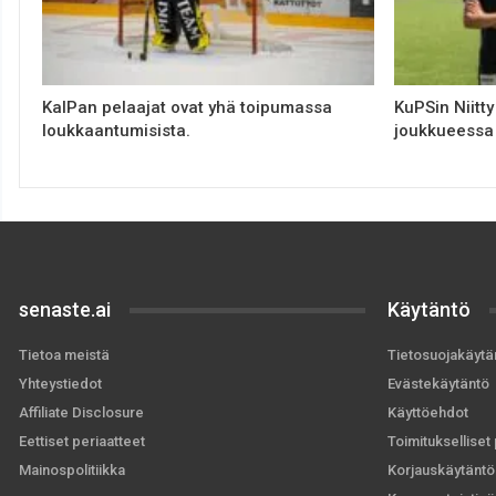
KalPan pelaajat ovat yhä toipumassa
KuPSin Niitty
loukkaantumisista.
joukkueessa 
senaste.ai
Käytäntö
Tietoa meistä
Tietosuojakäytä
Yhteystiedot
Evästekäytäntö
Affiliate Disclosure
Käyttöehdot
Eettiset periaatteet
Toimitukselliset 
Mainospolitiikka
Korjauskäytäntö