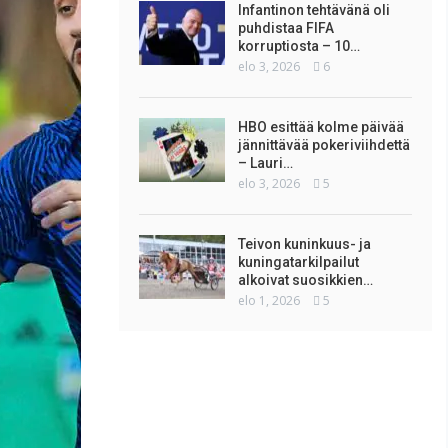
Infantinon tehtävänä oli
puhdistaa FIFA
korruptiosta – 10…
elo 3, 2026
6
HBO esittää kolme päivää
jännittävää pokeriviihdettä
– Lauri…
elo 3, 2026
5
Teivon kuninkuus- ja
kuningatarkilpailut
alkoivat suosikkien…
elo 1, 2026
5