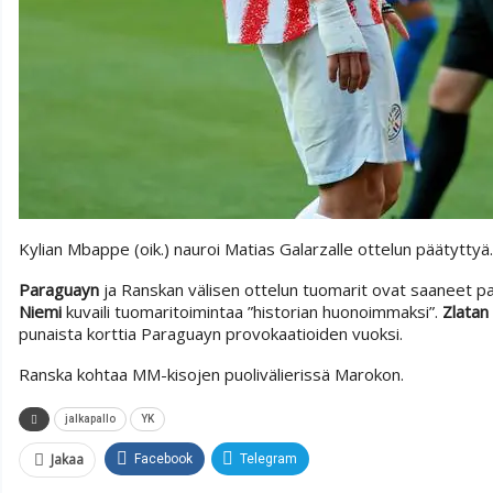
Kylian Mbappe (oik.) nauroi Matias Galarzalle ottelun päätyttyä
Paraguayn
ja Ranskan välisen ottelun tuomarit ovat saaneet palj
Niemi
kuvaili tuomaritoimintaa ”historian huonoimmaksi”.
Zlatan
punaista korttia Paraguayn provokaatioiden vuoksi.
Ranska kohtaa MM-kisojen puolivälierissä Marokon.
jalkapallo
YK
Jakaa
Facebook
Telegram