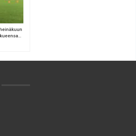
 heinäkuun
ukkueensa…