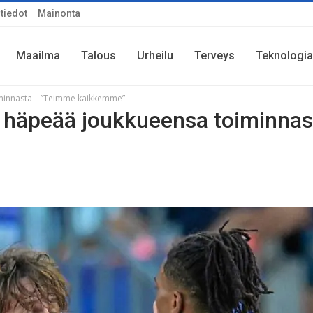
tiedot
Mainonta
Maailma
Talous
Urheilu
Terveys
Teknologia
oiminnasta – ”Teimme kaikkemme”
ne häpeää joukkueensa toiminnas