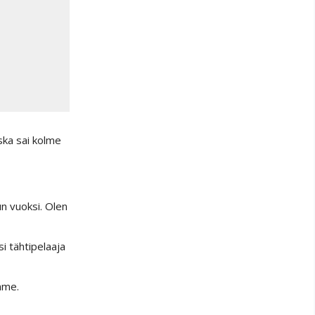
ska sai kolme
n vuoksi. Olen
i tähtipelaaja
mme.