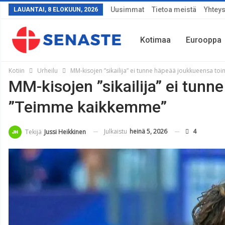
Uusimmat
Tietoa meistä
Yhteys
LAUANTAI, 8 ELOKUUN, 2026
Kotimaa
Eurooppa
Kotiin
Urheilu
MM-kisojen ”sikailija” ei tunne häpeää joukkueensa t
MM-kisojen ”sikailija” ei tun
Sää
”Teimme kaikkemme”
Julkaistu
heinä 5, 2026
4
Tekijä
Jussi Heikkinen