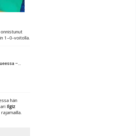
 onnistunut
in 1–0-voitolla.
kkueessa –…
eessa hän
mari
Ilgiz
rajamailla.