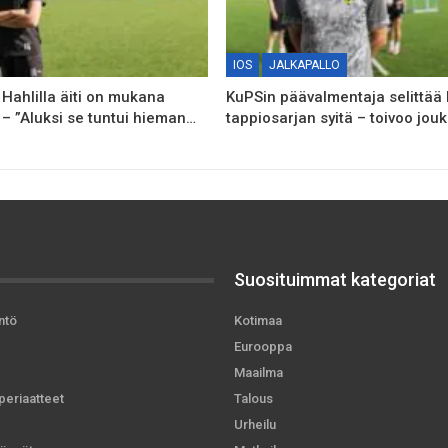
IOS
JALKAPALLO
 Hahlilla äiti on mukana
KuPSin päävalmentaja selittää
– ”Aluksi se tuntui hieman…
tappiosarjan syitä – toivoo jo
Suosituimmat kategoriat
ntö
Kotimaa
Eurooppa
Maailma
periaatteet
Talous
Urheilu