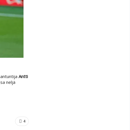
iantuntija
Antti
ssa neljä
4