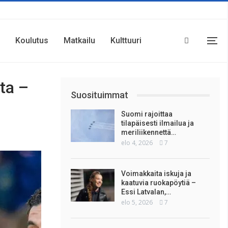
Koulutus
Matkailu
Kulttuuri
ta –
Suosituimmat
Suomi rajoittaa
tilapäisesti ilmailua ja
meriliikennettä…
elo 4, 2026
7
Voimakkaita iskuja ja
kaatuvia ruokapöytiä –
Essi Latvalan,…
elo 5, 2026
7