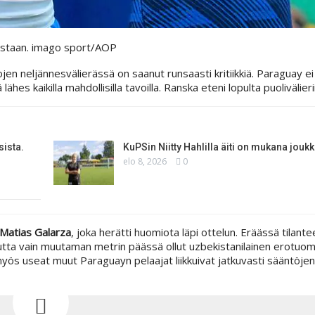
astaan.
imago sport/AOP
n neljännesvälierässä on saanut runsaasti kritiikkiä. Paraguay ei
ähes kaikilla mahdollisilla tavoilla. Ranska eteni lopulta puolivälieri
sista.
KuPSin Niitty Hahlilla äiti on mukana jou
elo 8, 2026
0
Matias Galarza
, joka herätti huomiota läpi ottelun. Eräässä tilant
utta vain muutaman metrin päässä ollut uzbekistanilainen erotuo
myös useat muut Paraguayn pelaajat liikkuivat jatkuvasti sääntöjen 