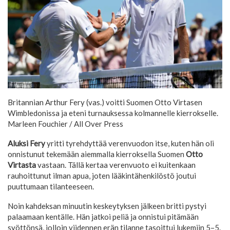
Britannian Arthur Fery (vas.) voitti Suomen Otto Virtasen
Wimbledonissa ja eteni turnauksessa kolmannelle kierrokselle.
Marleen Fouchier / All Over Press
Aluksi Fery
yritti tyrehdyttää verenvuodon itse, kuten hän oli
onnistunut tekemään aiemmalla kierroksella Suomen
Otto
Virtasta
vastaan. Tällä kertaa verenvuoto ei kuitenkaan
rauhoittunut ilman apua, joten lääkintähenkilöstö joutui
puuttumaan tilanteeseen.
Noin kahdeksan minuutin keskeytyksen jälkeen britti pystyi
palaamaan kentälle. Hän jatkoi peliä ja onnistui pitämään
syöttönsä, jolloin viidennen erän tilanne tasoittui lukemiin 5–5.