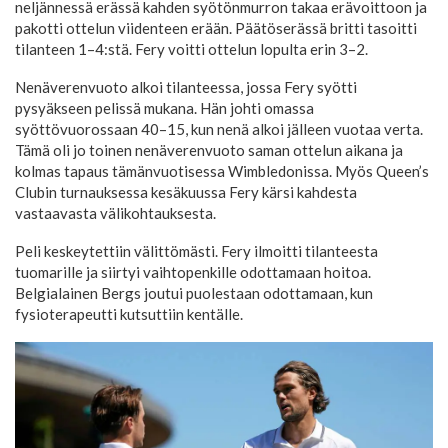
neljännessä erässä kahden syötönmurron takaa erävoittoon ja
pakotti ottelun viidenteen erään. Päätöserässä britti tasoitti
tilanteen 1–4:stä. Fery voitti ottelun lopulta erin 3–2.
Nenäverenvuoto alkoi tilanteessa, jossa Fery syötti
pysyäkseen pelissä mukana. Hän johti omassa
syöttövuorossaan 40–15, kun nenä alkoi jälleen vuotaa verta.
Tämä oli jo toinen nenäverenvuoto saman ottelun aikana ja
kolmas tapaus tämänvuotisessa Wimbledonissa. Myös Queen’s
Clubin turnauksessa kesäkuussa Fery kärsi kahdesta
vastaavasta välikohtauksesta.
Peli keskeytettiin välittömästi. Fery ilmoitti tilanteesta
tuomarille ja siirtyi vaihtopenkille odottamaan hoitoa.
Belgialainen Bergs joutui puolestaan odottamaan, kun
fysioterapeutti kutsuttiin kentälle.