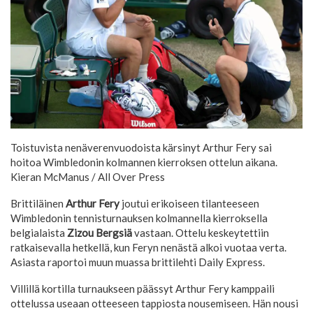
Toistuvista nenäverenvuodoista kärsinyt Arthur Fery sai
hoitoa Wimbledonin kolmannen kierroksen ottelun aikana.
Kieran McManus / All Over Press
Brittiläinen
Arthur Fery
joutui erikoiseen tilanteeseen
Wimbledonin tennisturnauksen kolmannella kierroksella
belgialaista
Zizou Bergsiä
vastaan. Ottelu keskeytettiin
ratkaisevalla hetkellä, kun Feryn nenästä alkoi vuotaa verta.
Asiasta raportoi muun muassa brittilehti Daily Express.
Villillä kortilla turnaukseen päässyt Arthur Fery kamppaili
ottelussa useaan otteeseen tappiosta nousemiseen. Hän nousi