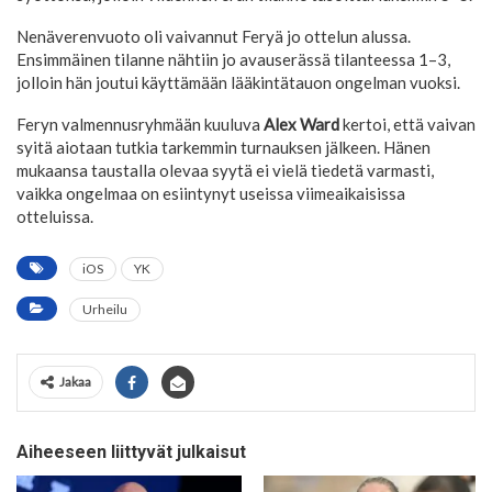
Nenäverenvuoto oli vaivannut Feryä jo ottelun alussa.
Ensimmäinen tilanne nähtiin jo avauserässä tilanteessa 1–3,
jolloin hän joutui käyttämään lääkintätauon ongelman vuoksi.
Feryn valmennusryhmään kuuluva
Alex Ward
kertoi, että vaivan
syitä aiotaan tutkia tarkemmin turnauksen jälkeen. Hänen
mukaansa taustalla olevaa syytä ei vielä tiedetä varmasti,
vaikka ongelmaa on esiintynyt useissa viimeaikaisissa
otteluissa.
iOS
YK
Urheilu
Jakaa
Aiheeseen liittyvät julkaisut