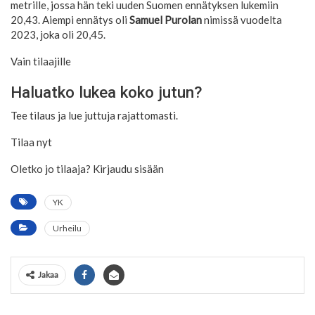
metrille, jossa hän teki uuden Suomen ennätyksen lukemiin
20,43. Aiempi ennätys oli
Samuel Purolan
nimissä vuodelta
2023, joka oli 20,45.
Vain tilaajille
Haluatko lukea koko jutun?
Tee tilaus ja lue juttuja rajattomasti.
Tilaa nyt
Oletko jo tilaaja? Kirjaudu sisään
YK
Urheilu
Jakaa