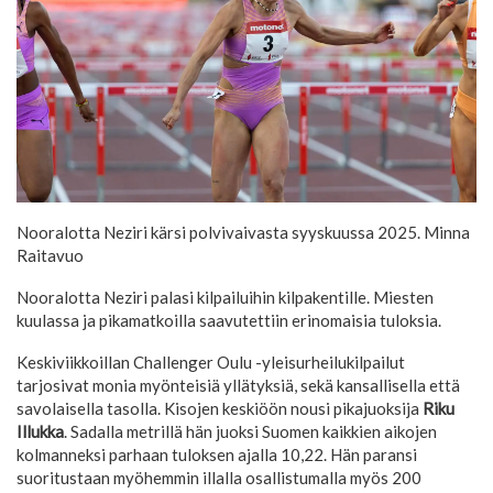
Nooralotta Neziri kärsi polvivaivasta syyskuussa 2025.
Minna
Raitavuo
Nooralotta Neziri palasi kilpailuihin kilpakentille. Miesten
kuulassa ja pikamatkoilla saavutettiin erinomaisia tuloksia.
Keskiviikkoillan Challenger Oulu -yleisurheilukilpailut
tarjosivat monia myönteisiä yllätyksiä, sekä kansallisella että
savolaisella tasolla. Kisojen keskiöön nousi pikajuoksija
Riku
Illukka
. Sadalla metrillä hän juoksi Suomen kaikkien aikojen
kolmanneksi parhaan tuloksen ajalla 10,22. Hän paransi
suoritustaan myöhemmin illalla osallistumalla myös 200