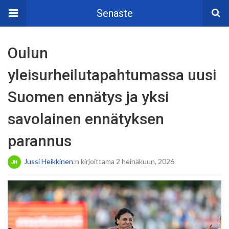
Senaste
Oulun
yleisurheilutapahtumassa uusi
Suomen ennätys ja yksi
savolainen ennätyksen
parannus
Jussi Heikkinen
:n kirjoittama 2 heinäkuun, 2026