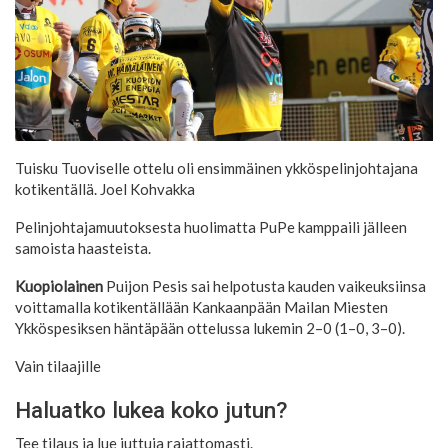
Tuisku Tuoviselle ottelu oli ensimmäinen ykköspelinjohtajana
kotikentällä.
Joel Kohvakka
Pelinjohtajamuutoksesta huolimatta PuPe kamppaili jälleen
samoista haasteista.
Kuopiolainen
Puijon Pesis sai helpotusta kauden vaikeuksiinsa
voittamalla kotikentällään Kankaanpään Mailan Miesten
Ykköspesiksen häntäpään ottelussa lukemin 2–0 (1–0, 3–0).
Vain tilaajille
Haluatko lukea koko jutun?
Tee tilaus ja lue juttuja rajattomasti.