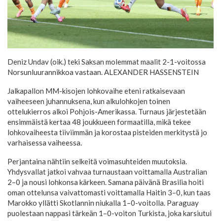
Deniz Undav (oik.) teki Saksan molemmat maalit 2-1-voitossa
Norsunluurannikkoa vastaan.
ALEXANDER HASSENSTEIN
Jalkapallon MM-kisojen lohkovaihe eteni ratkaisevaan
vaiheeseen juhannuksena, kun alkulohkojen toinen
ottelukierros alkoi Pohjois-Amerikassa. Turnaus järjestetään
ensimmäistä kertaa 48 joukkueen formaatilla, mikä tekee
lohkovaiheesta tiiviimmän ja korostaa pisteiden merkitystä jo
varhaisessa vaiheessa.
Perjantaina nähtiin selkeitä voimasuhteiden muutoksia.
Yhdysvallat jatkoi vahvaa turnaustaan voittamalla Australian
2–0 ja nousi lohkonsa kärkeen. Samana päivänä Brasilia hoiti
oman ottelunsa vaivattomasti voittamalla Haitin 3–0, kun taas
Marokko yllätti Skotlannin niukalla 1–0-voitolla. Paraguay
puolestaan nappasi tärkeän 1–0-voiton Turkista, joka karsiutui