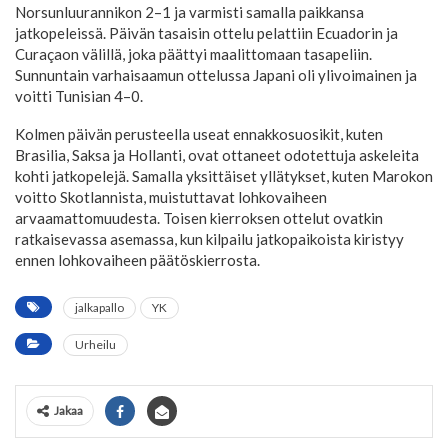
Norsunluurannikon 2–1 ja varmisti samalla paikkansa
jatkopeleissä. Päivän tasaisin ottelu pelattiin Ecuadorin ja
Curaçaon välillä, joka päättyi maalittomaan tasapeliin.
Sunnuntain varhaisaamun ottelussa Japani oli ylivoimainen ja
voitti Tunisian 4–0.
Kolmen päivän perusteella useat ennakkosuosikit, kuten
Brasilia, Saksa ja Hollanti, ovat ottaneet odotettuja askeleita
kohti jatkopelejä. Samalla yksittäiset yllätykset, kuten Marokon
voitto Skotlannista, muistuttavat lohkovaiheen
arvaamattomuudesta. Toisen kierroksen ottelut ovatkin
ratkaisevassa asemassa, kun kilpailu jatkopaikoista kiristyy
ennen lohkovaiheen päätöskierrosta.
jalkapallo
YK
Urheilu
Jakaa