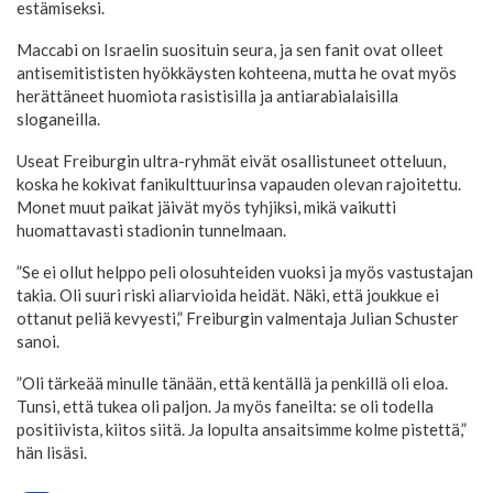
estämiseksi.
Maccabi on Israelin suosituin seura, ja sen fanit ovat olleet
antisemitististen hyökkäysten kohteena, mutta he ovat myös
herättäneet huomiota rasistisilla ja antiarabialaisilla
sloganeilla.
Useat Freiburgin ultra-ryhmät eivät osallistuneet otteluun,
koska he kokivat fanikulttuurinsa vapauden olevan rajoitettu.
Monet muut paikat jäivät myös tyhjiksi, mikä vaikutti
huomattavasti stadionin tunnelmaan.
”Se ei ollut helppo peli olosuhteiden vuoksi ja myös vastustajan
takia. Oli suuri riski aliarvioida heidät. Näki, että joukkue ei
ottanut peliä kevyesti,” Freiburgin valmentaja Julian Schuster
sanoi.
”Oli tärkeää minulle tänään, että kentällä ja penkillä oli eloa.
Tunsi, että tukea oli paljon. Ja myös faneilta: se oli todella
positiivista, kiitos siitä. Ja lopulta ansaitsimme kolme pistettä,”
hän lisäsi.