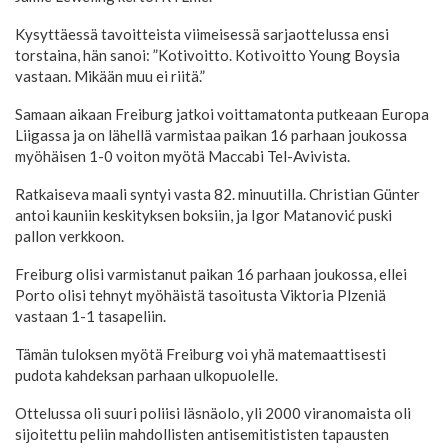
Kysyttäessä tavoitteista viimeisessä sarjaottelussa ensi
torstaina, hän sanoi: ”Kotivoitto. Kotivoitto Young Boysia
vastaan. Mikään muu ei riitä.”
Samaan aikaan Freiburg jatkoi voittamatonta putkeaan Europa
Liigassa ja on lähellä varmistaa paikan 16 parhaan joukossa
myöhäisen 1-0 voiton myötä Maccabi Tel-Avivista.
Ratkaiseva maali syntyi vasta 82. minuutilla. Christian Günter
antoi kauniin keskityksen boksiin, ja Igor Matanović puski
pallon verkkoon.
Freiburg olisi varmistanut paikan 16 parhaan joukossa, ellei
Porto olisi tehnyt myöhäistä tasoitusta Viktoria Plzeniä
vastaan 1-1 tasapeliin.
Tämän tuloksen myötä Freiburg voi yhä matemaattisesti
pudota kahdeksan parhaan ulkopuolelle.
Ottelussa oli suuri poliisi läsnäolo, yli 2000 viranomaista oli
sijoitettu peliin mahdollisten antisemitististen tapausten