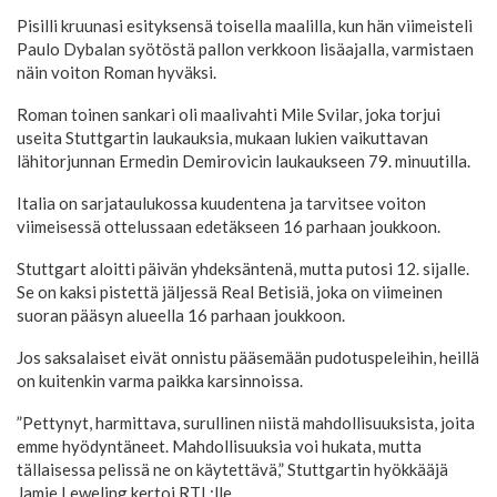
Pisilli kruunasi esityksensä toisella maalilla, kun hän viimeisteli
Paulo Dybalan syötöstä pallon verkkoon lisäajalla, varmistaen
näin voiton Roman hyväksi.
Roman toinen sankari oli maalivahti Mile Svilar, joka torjui
useita Stuttgartin laukauksia, mukaan lukien vaikuttavan
lähitorjunnan Ermedin Demirovicin laukaukseen 79. minuutilla.
Italia on sarjataulukossa kuudentena ja tarvitsee voiton
viimeisessä ottelussaan edetäkseen 16 parhaan joukkoon.
Stuttgart aloitti päivän yhdeksäntenä, mutta putosi 12. sijalle.
Se on kaksi pistettä jäljessä Real Betisiä, joka on viimeinen
suoran pääsyn alueella 16 parhaan joukkoon.
Jos saksalaiset eivät onnistu pääsemään pudotuspeleihin, heillä
on kuitenkin varma paikka karsinnoissa.
”Pettynyt, harmittava, surullinen niistä mahdollisuuksista, joita
emme hyödyntäneet. Mahdollisuuksia voi hukata, mutta
tällaisessa pelissä ne on käytettävä,” Stuttgartin hyökkääjä
Jamie Leweling kertoi RTL:lle.