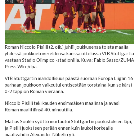
Roman Niccolo Pisilli (2. oik.) juhlii joukkueensa toista maalia
yhdessä joukkuetovereidensa kanssa ottelussa VfB Stuttgartia
vastaan Stadio Olimpico -stadionilla. Kuva: Fabio Sasso/ZUMA
Press Wire/dpa.
VfB Stuttgartin mahdollisuus päästä suoraan Europa Liigan 16
parhaan joukkoon vaikeutui entisestään torstaina, kun se kärsi
0-2 tappion Roman vieraana.
Niccolò Pisilli teki kauden ensimmäisen maalinsa ja avasi
Roman maalitilinsä 40. minuutilla.
Matias Soulén syöttö murtautui Stuttgartin puolustuksen läpi,
ja Pisilli juoksi sen perään ennen kuin laukoi korkealle
maalivahdin Alexander Nübelin yli.