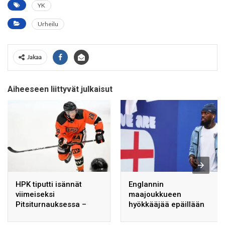
YK
Urheilu
Jakaa
Aiheeseen liittyvät julkaisut
HPK tiputti isännät
Englannin
viimeiseksi
maajoukkueen
Pitsiturnauksessa –
hyökkääjää epäillään
tässä ovat välieräparit
väkivallasta.