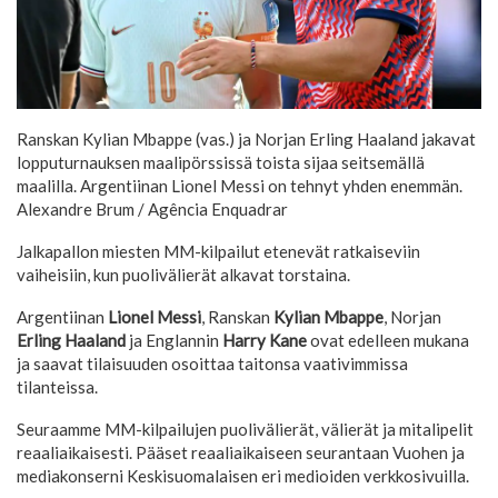
Ranskan Kylian Mbappe (vas.) ja Norjan Erling Haaland jakavat
lopputurnauksen maalipörssissä toista sijaa seitsemällä
maalilla. Argentiinan Lionel Messi on tehnyt yhden enemmän.
Alexandre Brum / Agência Enquadrar
Jalkapallon miesten MM-kilpailut etenevät ratkaiseviin
vaiheisiin, kun puolivälierät alkavat torstaina.
Argentiinan
Lionel Messi
, Ranskan
Kylian Mbappe
, Norjan
Erling Haaland
ja Englannin
Harry Kane
ovat edelleen mukana
ja saavat tilaisuuden osoittaa taitonsa vaativimmissa
tilanteissa.
Seuraamme MM-kilpailujen puolivälierät, välierät ja mitalipelit
reaaliaikaisesti. Pääset reaaliaikaiseen seurantaan Vuohen ja
mediakonserni Keskisuomalaisen eri medioiden verkkosivuilla.