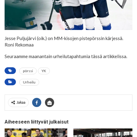
Jesse Puljujärvi (oik.) on MM-kisojen pistepörssin kärjessä.
Roni Rekomaa
Seuraamme maanantain urheilutapahtumia tässä artikkelissa.
pörssi
YK
Urheilu
Jakaa
Aiheeseen liittyvät julkaisut