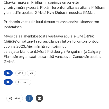
Chaykan mukaan Pridhamin sopimus on purettu
yhteisymmärryksessä. Pitkän Toronton aikansa aikana Pridham
ylennettiin apulais-GM:ksi
Kyle Dubasin
noustua GM:ksi.
Pridhamin vastuulle kuului muun muassa analytiikkaosaston
johtaminen.
Myös pelaajahenkilöstöstä vastaava apulais-GM
Derek
Clancey
on jättänyt seuran. Clancey liittyi Toronton johtoon
vuonna 2023. Aiemmin hän on toiminut
pelaajatarkkailutehtävissä Pittsburgh Penguinsin ja Calgary
Flamesin organisaatioissa sekä Vancouver Canucksin apulais-
GM:nä.
iOS
YK
Urheilu
Jakaa