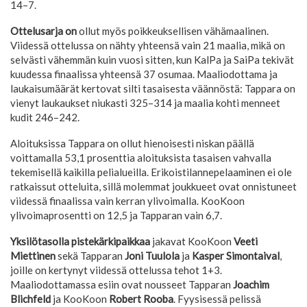
14–7.
Ottelusarja on
ollut myös poikkeuksellisen vähämaalinen.
Viidessä ottelussa on nähty yhteensä vain 21 maalia, mikä on
selvästi vähemmän kuin vuosi sitten, kun KalPa ja SaiPa tekivät
kuudessa finaalissa yhteensä 37 osumaa. Maaliodottama ja
laukaisumäärät kertovat silti tasaisesta väännöstä: Tappara on
vienyt laukaukset niukasti 325–314 ja maalia kohti menneet
kudit 246–242.
Aloituksissa Tappara
on ollut hienoisesti niskan päällä
voittamalla 53,1 prosenttia aloituksista tasaisen vahvalla
tekemisellä kaikilla pelialueilla. Erikoistilannepelaaminen ei ole
ratkaissut otteluita, sillä molemmat joukkueet ovat onnistuneet
viidessä finaalissa vain kerran ylivoimalla. KooKoon
ylivoimaprosentti on 12,5 ja Tapparan vain 6,7.
Yksilötasolla pistekärkipaikkaa
jakavat KooKoon
Veeti
Miettinen
sekä Tapparan
Joni Tuulola
ja
Kasper Simontaival
,
joille on kertynyt viidessä ottelussa tehot 1+3.
Maaliodottamassa esiin ovat nousseet Tapparan
Joachim
Blichfeld
ja KooKoon
Robert Rooba
. Fyysisessä pelissä