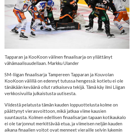
Tapparan ja KooKoon välinen finaalisarja on yllättänyt
vähämaalisuudellaan.
Markku Ulander
SM-liigan finaalisarja Tampereen Tapparan ja Kouvolan
KooKoon välillä on edennyt tutussa hengessä: kotietu ei ole
tänäkään keväänä ollut ratkaiseva tekijä. Tämä käy ilmi Liigan
verkkosivuilla julkaistusta uutisesta.
Viidestä pelatusta tämän kauden loppuottelusta kolme on
päättynyt vierasvoittoon, mikä jatkaa viime kausien
suuntausta. Kolmen edellisen finaalisarjan tapaan kotikaukalo
ei ole tarjonnut merkittävää etua, ja viimeisen neljän kauden
aikana finaalien voitot ovat menneet vieraille selvin lukemin