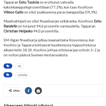
Tapparan
Eetu Tuulola
on erottunut vahvalla
kaksinkamppailuprosentillaan (77,5%), kun taas KooKoon
Vilmos Gallo
on ollut joukkueensa paras kamppailija (59,3%).
Maalivahtipeli on ollut finaalisarjan selkäranka. KooKoon
Eetu
Randelin
on torjunut 94,6 prosentin varmuudella, Tapparan
Christian Heljanko
94,0 prosentilla.
SM-liigan finaalisarja jatkuu maanantaina Kouvolassa, kun
KooKoo ja Tappara kohtaavat kuudennessa loppuottelussa
alkaen kello 18.30. KooKoo johtaa ottelusarjaa voitoin 3–2 ja
on voiton päässä Suomen mestaruudesta.
YK
Urheilu
Jakaa
Aiheeseen liittyvät julkaisut