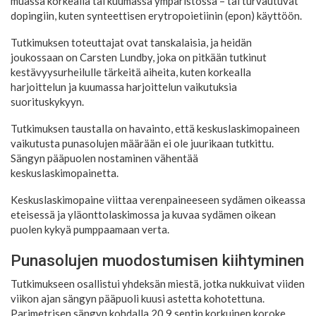
muassa korkealla tai kuumassa ympäristössä – tai turvautuvat
dopingiin, kuten synteettisen erytropoietiinin (epon) käyttöön.
Tutkimuksen toteuttajat ovat tanskalaisia, ja heidän
joukossaan on Carsten Lundby, joka on pitkään tutkinut
kestävyysurheilulle tärkeitä aiheita, kuten korkealla
harjoittelun ja kuumassa harjoittelun vaikutuksia
suorituskykyyn.
Tutkimuksen taustalla on havainto, että keskuslaskimopaineen
vaikutusta punasolujen määrään ei ole juurikaan tutkittu.
Sängyn pääpuolen nostaminen vähentää
keskuslaskimopainetta.
Keskuslaskimopaine viittaa verenpaineeseen sydämen oikeassa
eteisessä ja yläonttolaskimossa ja kuvaa sydämen oikean
puolen kykyä pumppaamaan verta.
Punasolujen muodostumisen kiihtyminen
Tutkimukseen osallistui yhdeksän miestä, jotka nukkuivat viiden
viikon ajan sängyn pääpuoli kuusi astetta kohotettuna.
Parimetrisen sängyn kohdalla 20,9 sentin korkuinen koroke