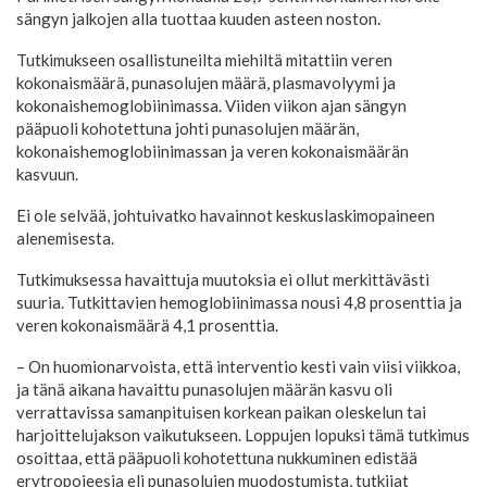
sängyn jalkojen alla tuottaa kuuden asteen noston.
Tutkimukseen osallistuneilta miehiltä mitattiin veren
kokonaismäärä, punasolujen määrä, plasmavolyymi ja
kokonaishemoglobiinimassa. Viiden viikon ajan sängyn
pääpuoli kohotettuna johti punasolujen määrän,
kokonaishemoglobiinimassan ja veren kokonaismäärän
kasvuun.
Ei ole selvää, johtuivatko havainnot keskuslaskimopaineen
alenemisesta.
Tutkimuksessa havaittuja muutoksia ei ollut merkittävästi
suuria. Tutkittavien hemoglobiinimassa nousi 4,8 prosenttia ja
veren kokonaismäärä 4,1 prosenttia.
– On huomionarvoista, että interventio kesti vain viisi viikkoa,
ja tänä aikana havaittu punasolujen määrän kasvu oli
verrattavissa samanpituisen korkean paikan oleskelun tai
harjoittelujakson vaikutukseen. Loppujen lopuksi tämä tutkimus
osoittaa, että pääpuoli kohotettuna nukkuminen edistää
erytropoieesia eli punasolujen muodostumista, tutkijat