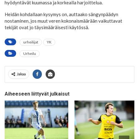
hyödyntävät kuumassa ja korkealla harjoittelua.
Heidän kohdallaan kysymys on, auttaako sängynpäädyn
nostaminen, jos muut veren kokonaismäärään vaikuttavat
tekijät ovat jo täysimääräisesti käytössä.
urheilijat
YK
Urheilu
Jakaa
Aiheeseen liittyvät julkaisut