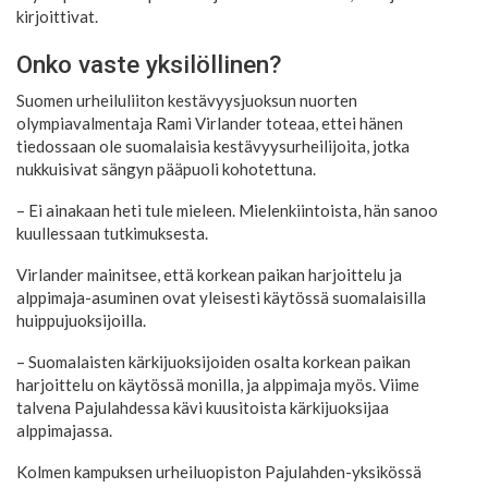
kirjoittivat.
Onko vaste yksilöllinen?
Suomen urheiluliiton kestävyysjuoksun nuorten
olympiavalmentaja Rami Virlander toteaa, ettei hänen
tiedossaan ole suomalaisia kestävyysurheilijoita, jotka
nukkuisivat sängyn pääpuoli kohotettuna.
– Ei ainakaan heti tule mieleen. Mielenkiintoista, hän sanoo
kuullessaan tutkimuksesta.
Virlander mainitsee, että korkean paikan harjoittelu ja
alppimaja-asuminen ovat yleisesti käytössä suomalaisilla
huippujuoksijoilla.
– Suomalaisten kärkijuoksijoiden osalta korkean paikan
harjoittelu on käytössä monilla, ja alppimaja myös. Viime
talvena Pajulahdessa kävi kuusitoista kärkijuoksijaa
alppimajassa.
Kolmen kampuksen urheiluopiston Pajulahden-yksikössä