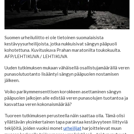
Suomen urheiluliitto ei ole tietoinen suomalaisista
kestävyysurheilijoista, jotka nukkuisivat sängyn pääpuoli
kohotettuna. Kuvituskuva Prahan maratonilta toukokuulta.
AFP/LEHTIKUVA
/ LEHTIKUVA
Uuden tutkimuksen mukaan vähäisellä osallistujamäärällä veren
punasolutuotanto lisääntyi sängyn pääpuolen nostamisen
jälkeen.
Voiko parikymmensenttisen korokkeen asettaminen sängyn
pääpuolen jalkojen alle edistää veren punasolujen tuotantoa ja
kasvattaa veren kokonaismäärää?
Tuoreen tutkimuksen perusteella näin saattaa olla. Tämä olisi
yllättävän yksinkertainen tapa parantaa kestävyyteen liittyviä
tekijöitä, joiden vuoksi monet
urheilijat
harjoittelevat muun