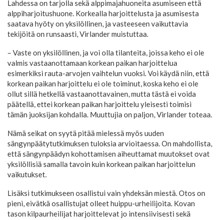
Lahdessa on tarjolla sekä alppimajahuoneita asumiseen että
alppiharjoitushuone. Korkealla harjoittelusta ja asumisesta
saatava hyöty on yksilöllinen, ja vasteeseen vaikuttavia
tekijöitä on runsaasti, Virlander muistuttaa.
– Vaste on yksilöllinen, ja voi olla tilanteita, joissa keho ei ole
valmis vastaanottamaan korkean paikan harjoittelua
esimerkiksi rauta-arvojen vaihtelun vuoksi. Voi käydä niin, että
korkean paikan harjoittelu ei ole toiminut, koska keho ei ole
ollut sillä hetkellä vastaanottavainen, mutta tästä ei voida
päätellä, ettei korkean paikan harjoittelu yleisesti toimisi
tämän juoksijan kohdalla. Muuttujia on paljon, Virlander toteaa.
Nämä seikat on syytä pitää mielessä myös uuden
sängynpäätytutkimuksen tuloksia arvioitaessa. On mahdollista,
että sängynpäädyn kohottamisen aiheuttamat muutokset ovat
yksilöllisiä samalla tavoin kuin korkean paikan harjoittelun
vaikutukset.
Lisäksi tutkimukseen osallistui vain yhdeksän miestä. Otos on
pieni, eivätkä osallistujat olleet huippu-urheilijoita. Kovan
tason kilpaurheilijat harjoittelevat jo intensiivisesti sekä