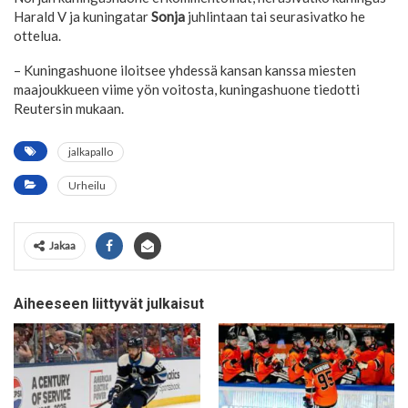
Harald V ja kuningatar
Sonja
juhlintaan tai seurasivatko he
ottelua.
– Kuningashuone iloitsee yhdessä kansan kanssa miesten
maajoukkueen viime yön voitosta, kuningashuone tiedotti
Reutersin mukaan.
jalkapallo
Urheilu
Jakaa
Aiheeseen liittyvät julkaisut