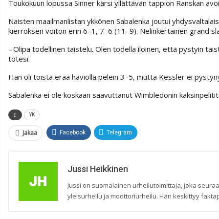
Toukokuun lopussa Sinner kärsi yllättävän tappion Ranskan avoi
Naisten maailmanlistan ykkönen Sabalenka joutui yhdysvaltalais
kierroksen voiton erin 6–1, 7–6 (11–9). Nelinkertainen grand s
– Olipa todellinen taistelu. Olen todella iloinen, että pystyin ta
totesi.
Hän oli toista erää häviöllä pelein 3–5, mutta Kessler ei pyst
Sabalenka ei ole koskaan saavuttanut Wimbledonin kaksinpelititt
YK
Jakaa
Facebook
Telegram
Jussi Heikkinen
Jussi on suomalainen urheilutoimittaja, joka seuraa
yleisurheilu ja moottoriurheilu. Hän keskittyy faktap