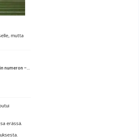
selle, mutta
rin numeron –…
outui
ssa erässä.
uksesta.