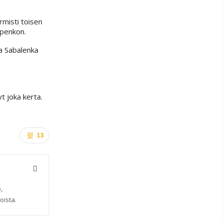
rmisti toisen
apenkon.
va Sabalenka
t joka kerta.
13
,
oista.