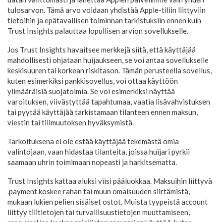
tulosarvon. Tämä arvo voidaan yhdistää Apple-tiliin liittyviin
tietoihin ja epätavallisen toiminnan tarkistuksiin ennen kuin
Trust Insights palauttaa lopullisen arvion sovellukselle.
Jos Trust Insights havaitsee merkkejä siitä, että käyttäjää
mahdollisesti ohjataan huijaukseen, se voi antaa sovellukselle
keskisuuren tai korkean riskitason. Tämän perusteella sovellus,
kuten esimerkiksi pankkisovellus, voi ottaa käyttöön
ylimääräisiä suojatoimia. Se voi esimerkiksi näyttää
varoituksen, viivästyttää tapahtumaa, vaatia lisävahvistuksen
tai pyytää käyttäjää tarkistamaan tilanteen ennen maksun,
viestin tai tilimuutoksen hyväksymistä.
Tarkoituksena ei ole estää käyttäjää tekemästä omia
valintojaan, vaan hidastaa tilanteita, joissa huijari pyrkii
saamaan uhrin toimimaan nopeasti ja harkitsematta.
Trust Insights kattaa aluksi viisi pääluokkaa. Maksuihin liittyvä
.payment koskee rahan tai muun omaisuuden siirtämistä,
mukaan lukien pelien sisäiset ostot. Muista tyypeistä account
liittyy tilitietojen tai turvallisuustietojen muuttamiseen,