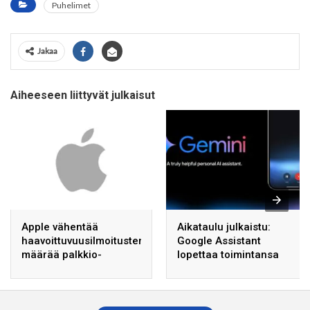
Puhelimet
Jakaa
Aiheeseen liittyvät julkaisut
Apple vähentää
Aikataulu julkaistu:
haavoittuvuusilmoitusten
Google Assistant
määrää palkkio-
lopettaa toimintansa
ohjelmassaan – tekoäly
Android-laitteissa 4.
on aiheuttanut kasvua
syyskuuta alkaen.