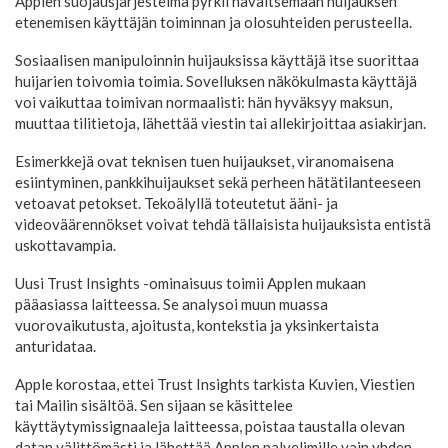
Applen suojausjärjestelmä pyrkii havaitsemaan huijauksen
etenemisen käyttäjän toiminnan ja olosuhteiden perusteella.
Sosiaalisen manipuloinnin huijauksissa käyttäjä itse suorittaa
huijarien toivomia toimia. Sovelluksen näkökulmasta käyttäjä
voi vaikuttaa toimivan normaalisti: hän hyväksyy maksun,
muuttaa tilitietoja, lähettää viestin tai allekirjoittaa asiakirjan.
Esimerkkejä ovat teknisen tuen huijaukset, viranomaisena
esiintyminen, pankkihuijaukset sekä perheen hätätilanteeseen
vetoavat petokset. Tekoälyllä toteutetut ääni- ja
videoväärennökset voivat tehdä tällaisista huijauksista entistä
uskottavampia.
Uusi Trust Insights -ominaisuus toimii Applen mukaan
pääasiassa laitteessa. Se analysoi muun muassa
vuorovaikutusta, ajoitusta, kontekstia ja yksinkertaista
anturidataa.
Apple korostaa, ettei Trust Insights tarkista Kuvien, Viestien
tai Mailin sisältöä. Sen sijaan se käsittelee
käyttäytymissignaaleja laitteessa, poistaa taustalla olevan
datan välittömästi ja lähettää Applen palvelimille vain yhden