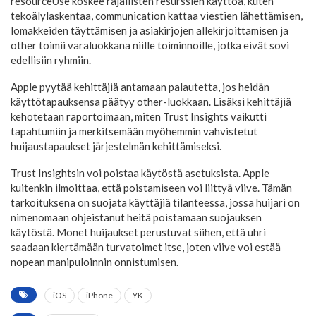
resourceUse koskee rajallisten resurssien käyttöä, kuten
tekoälylaskentaa, communication kattaa viestien lähettämisen,
lomakkeiden täyttämisen ja asiakirjojen allekirjoittamisen ja
other toimii varaluokkana niille toiminnoille, jotka eivät sovi
edellisiin ryhmiin.
Apple pyytää kehittäjiä antamaan palautetta, jos heidän
käyttötapauksensa päätyy other-luokkaan. Lisäksi kehittäjiä
kehotetaan raportoimaan, miten Trust Insights vaikutti
tapahtumiin ja merkitsemään myöhemmin vahvistetut
huijaustapaukset järjestelmän kehittämiseksi.
Trust Insightsin voi poistaa käytöstä asetuksista. Apple
kuitenkin ilmoittaa, että poistamiseen voi liittyä viive. Tämän
tarkoituksena on suojata käyttäjiä tilanteessa, jossa huijari on
nimenomaan ohjeistanut heitä poistamaan suojauksen
käytöstä. Monet huijaukset perustuvat siihen, että uhri
saadaan kiertämään turvatoimet itse, joten viive voi estää
nopean manipuloinnin onnistumisen.
iOS
iPhone
YK