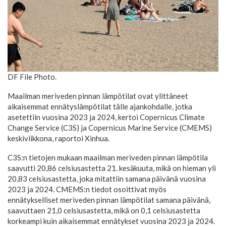
DF File Photo.
Maailman meriveden pinnan lämpötilat ovat ylittäneet
aikaisemmat ennätyslämpötilat tälle ajankohdalle, jotka
asetettiin vuosina 2023 ja 2024, kertoi Copernicus Climate
Change Service (C3S) ja Copernicus Marine Service (CMEMS)
keskiviikkona, raportoi Xinhua.
C3S:n tietojen mukaan maailman meriveden pinnan lämpötila
saavutti 20,86 celsiusastetta 21. kesäkuuta, mikä on hieman yli
20,83 celsiusastetta, joka mitattiin samana päivänä vuosina
2023 ja 2024. CMEMS:n tiedot osoittivat myös
ennätykselliset meriveden pinnan lämpötilat samana päivänä,
saavuttaen 21,0 celsiusastetta, mikä on 0,1 celsiusastetta
korkeampi kuin aikaisemmat ennätykset vuosina 2023 ja 2024.