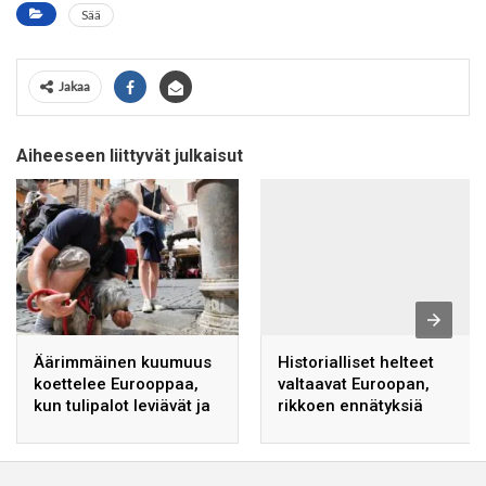
Sää
Jakaa
Aiheeseen liittyvät julkaisut
Äärimmäinen kuumuus
Historialliset helteet
koettelee Eurooppaa,
valtaavat Euroopan,
kun tulipalot leviävät ja
rikkoen ennätyksiä
joet kuivuvat.
Iberian niemimaalta
Balkanille.