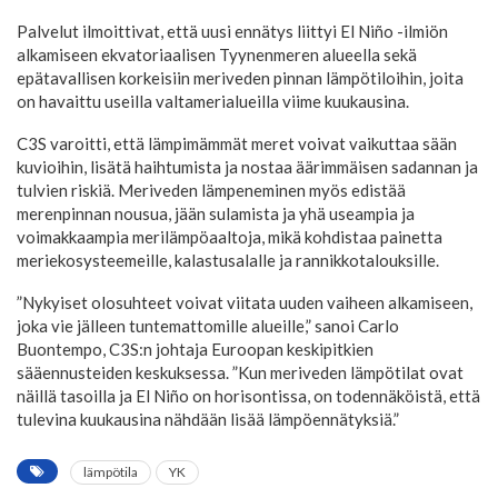
Palvelut ilmoittivat, että uusi ennätys liittyi El Niño -ilmiön
alkamiseen ekvatoriaalisen Tyynenmeren alueella sekä
epätavallisen korkeisiin meriveden pinnan lämpötiloihin, joita
on havaittu useilla valtamerialueilla viime kuukausina.
C3S varoitti, että lämpimämmät meret voivat vaikuttaa sään
kuvioihin, lisätä haihtumista ja nostaa äärimmäisen sadannan ja
tulvien riskiä. Meriveden lämpeneminen myös edistää
merenpinnan nousua, jään sulamista ja yhä useampia ja
voimakkaampia merilämpöaaltoja, mikä kohdistaa painetta
meriekosysteemeille, kalastusalalle ja rannikkotalouksille.
”Nykyiset olosuhteet voivat viitata uuden vaiheen alkamiseen,
joka vie jälleen tuntemattomille alueille,” sanoi Carlo
Buontempo, C3S:n johtaja Euroopan keskipitkien
sääennusteiden keskuksessa. ”Kun meriveden lämpötilat ovat
näillä tasoilla ja El Niño on horisontissa, on todennäköistä, että
tulevina kuukausina nähdään lisää lämpöennätyksiä.”
lämpötila
YK