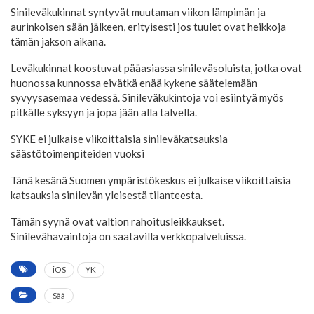
Sinileväkukinnat syntyvät muutaman viikon lämpimän ja
aurinkoisen sään jälkeen, erityisesti jos tuulet ovat heikkoja
tämän jakson aikana.
Leväkukinnat koostuvat pääasiassa sinileväsoluista, jotka ovat
huonossa kunnossa eivätkä enää kykene säätelemään
syvyysasemaa vedessä. Sinileväkukintoja voi esiintyä myös
pitkälle syksyyn ja jopa jään alla talvella.
SYKE ei julkaise viikoittaisia sinileväkatsauksia
säästötoimenpiteiden vuoksi
Tänä kesänä Suomen ympäristökeskus ei julkaise viikoittaisia
katsauksia sinilevän yleisestä tilanteesta.
Tämän syynä ovat valtion rahoitusleikkaukset.
Sinilevähavaintoja on saatavilla verkkopalveluissa.
iOS
YK
Sää