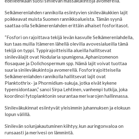
edelleenkään suosi sinilevän massakukintoja avomerellä.
Selkämerenlahden rannikolla esiintyvien sinileväkukkien lajit
poikkeavat muista Suomen rannikkoalueista. Tämän syynä
saattaa olla Selkämerenlahden erittäin alhaiset fosforitasot.
“Fosfori on rajoittava tekijä levän kasvulle Selkämerenlahdella,
kun taas muilla Itämeren lähellä olevilla avovesialueilla tämä
tekijä on typpi. Typpirajoitteisilla alueilla hallitsevat
sinilevälajit ovat Nodularia spumigena, Aphanizomenon
flosaquae ja Dolichospermum spp. Nämä lajit voivat tuottaa
suuria sinileväkukintoja avomerellä. Fosforirajoitteisella
Selkämerenlahden rannikolla hallitsevat lajit ovat
Planktothrix- ja Phormidium-sukuja, jotka eivät kykene
typensidontaan,” sanoi Sirpa Lehtinen, vanhempi tutkija, joka
koordinoi fytoplanktonin seurantaa merivarojen hallinnassa.
Sinileväkukinnat esiintyvät yleisimmin juhannuksen ja elokuun
lopun välillä.
Sinilevän solunjakautuminen kiihtyy, kun auringonvaloa on
runsaasti ja merivesi on lämmintä.