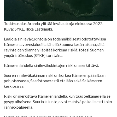
Tutkimusalus Aranda ylittää levälauttoja elokuussa 2022.
Kuva: SYKE, Ilkka Lastumäki.
Laajoja sinileväkukintoja on todennäköisesti odotettavissa
Itämeren avovesialueilla lähellä Suomea kesän aikana, sillä
ravinteiden tilanne ylläpitää korkeaa riskiä, totesi Suomen
ympäristökeskus (SYKE) torstaina.
Itämerenlahdella sinileväkukintojen riski on merkittävä.
Suuren sinileväkukinnan riski on korkea Itämeren pääaltaan
pohjoisosassa, Saaristomerestä etelään sekä Selkämeren
keskiosissa.
Riski on merkittävä Itämerenlahdella, kun taas Selkämerellä se
pysyy alhaisena. Suuria kukintoja voi esiintyä paikallisesti koko
rannikkoalueella.
Fytoplanktonille bioavailable fosfori jäi pintavesiin