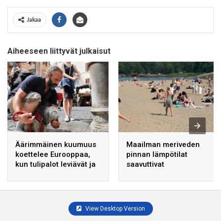
Jakaa
Aiheeseen liittyvät julkaisut
Äärimmäinen kuumuus
Maailman meriveden
koettelee Eurooppaa,
pinnan lämpötilat
kun tulipalot leviävät ja
saavuttivat
joet kuivuvat.
ennätyslukemat vuoden
tähän aikaan.
View Desktop Version