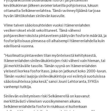
kevätkukinnan jälkeen avomerialueilla pohjoisessa, lukuun
ottamatta Selkämerenlahtea. Tämä ravinneylijäämä tarjoaa
hyvän lähtökohdan sinilevän kasvulle.
Viime talven sääolosuhteiden vuoksi Itämerenlahden
vesikerrokset eivät sekoittuneet. Tämä vähensi
pohjavesikerroksista pintaveteen päätyvän fosforin määrää, ja
fosforipitoisuus pinnassa oli alhaisempi Itämerenlahdella kuin
edellisenä vuonna.
“Huolimatta pintaveden tilan myönteisestä kehityksestä,
Itämerenlahden sinileväkukintojen riski väheni vain hieman, tai
jäi merkittävälle tasolle. Tämän syynä on Itämerenlahden
yleisesti korkea fosforitaso, joka on jatkunut koko 2000-luvun.
Tämän vuoksi laajoja sinileväkukintoja voi esiintyä suotuisissa
sääolosuhteissa joka kesä,” sanoi Jouni Lehtoranta, SYKEn
vanhempi tutkija.
Sinilevän esiintymisen riski Selkämerellä on kasvanut
merkittävästi viimeisen vuosikymmenen aikana.
Selkämerenlahdella fosforin niukkuus ei kuitenkaan