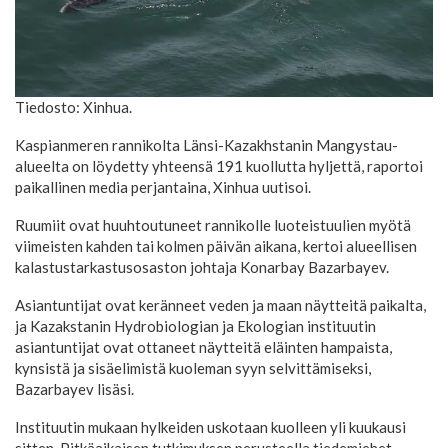
Tiedosto: Xinhua.
Kaspianmeren rannikolta Länsi-Kazakhstanin Mangystau-
alueelta on löydetty yhteensä 191 kuollutta hyljettä, raportoi
paikallinen media perjantaina, Xinhua uutisoi.
Ruumiit ovat huuhtoutuneet rannikolle luoteistuulien myötä
viimeisten kahden tai kolmen päivän aikana, kertoi alueellisen
kalastustarkastusosaston johtaja Konarbay Bazarbayev.
Asiantuntijat ovat keränneet veden ja maan näytteitä paikalta,
ja Kazakstanin Hydrobiologian ja Ekologian instituutin
asiantuntijat ovat ottaneet näytteitä eläinten hampaista,
kynsistä ja sisäelimistä kuoleman syyn selvittämiseksi,
Bazarbayev lisäsi.
Instituutin mukaan hylkeiden uskotaan kuolleen yli kuukausi