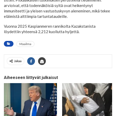
sitten. Pitkäaikaisen tutkimuksen perusteella tiedemiehet
arvioivat, että todennäköisiä syitä ovat heikentynyt
immuniteetti ja yleisen vastustuskyvyn aleneminen, mikä tekee
eläimistä alttiimpia tartuntataudeille.
Vuonna 2025 Kaspianmeren rannikolta Kazakstanista
löydettiin yhteensä 2,212 kuollutta hyljettä.
Maailma
Jakaa
Aiheeseen liittyvät julkaisut