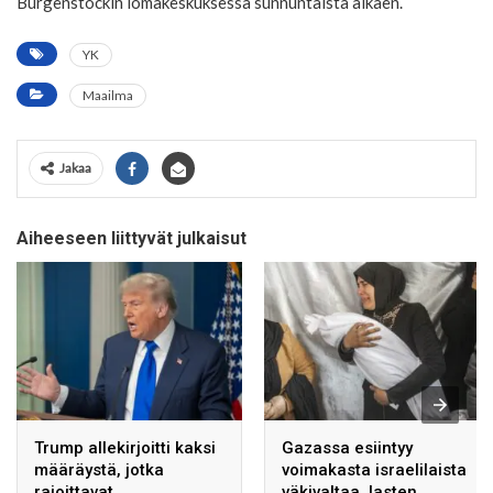
Burgenstockin lomakeskuksessa sunnuntaista alkaen.
YK
Maailma
Jakaa
Aiheeseen liittyvät julkaisut
Trump allekirjoitti kaksi
Gazassa esiintyy
määräystä, jotka
voimakasta israelilaista
rajoittavat
väkivaltaa, lasten