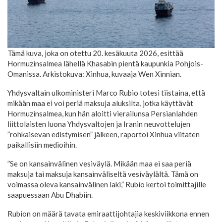
Tämä kuva, joka on otettu 20. kesäkuuta 2026, esittää
Hormuzinsalmea lähellä Khasabin pientä kaupunkia Pohjois-
Omanissa. Arkistokuva: Xinhua, kuvaaja Wen Xinnian.
Yhdysvaltain ulkoministeri Marco Rubio totesi tiistaina, että
mikään maa ei voi periä maksuja aluksilta, jotka käyttävät
Hormuzinsalmea, kun hän aloitti vierailunsa Persianlahden
liittolaisten luona Yhdysvaltojen ja Iranin neuvottelujen
”rohkaisevan edistymisen” jälkeen, raportoi Xinhua viitaten
paikallisiin medioihin.
”Se on kansainvälinen vesiväylä. Mikään maa ei saa periä
maksuja tai maksuja kansainväliseltä vesiväylältä. Tämä on
voimassa oleva kansainvälinen laki,” Rubio kertoi toimittajille
saapuessaan Abu Dhabiin.
Rubion on määrä tavata emiraattijohtajia keskiviikkona ennen