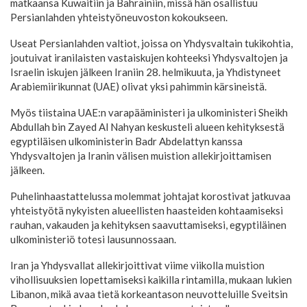
matkaansa Kuwaitiin ja Bahrainiin, missä hän osallistuu
Persianlahden yhteistyöneuvoston kokoukseen.
Useat Persianlahden valtiot, joissa on Yhdysvaltain tukikohtia,
joutuivat iranilaisten vastaiskujen kohteeksi Yhdysvaltojen ja
Israelin iskujen jälkeen Iraniin 28. helmikuuta, ja Yhdistyneet
Arabiemiirikunnat (UAE) olivat yksi pahimmin kärsineistä.
Myös tiistaina UAE:n varapääministeri ja ulkoministeri Sheikh
Abdullah bin Zayed Al Nahyan keskusteli alueen kehityksestä
egyptiläisen ulkoministerin Badr Abdelattyn kanssa
Yhdysvaltojen ja Iranin välisen muistion allekirjoittamisen
jälkeen.
Puhelinhaastattelussa molemmat johtajat korostivat jatkuvaa
yhteistyötä nykyisten alueellisten haasteiden kohtaamiseksi
rauhan, vakauden ja kehityksen saavuttamiseksi, egyptiläinen
ulkoministeriö totesi lausunnossaan.
Iran ja Yhdysvallat allekirjoittivat viime viikolla muistion
vihollisuuksien lopettamiseksi kaikilla rintamilla, mukaan lukien
Libanon, mikä avaa tietä korkeantason neuvotteluille Sveitsin