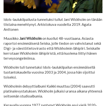
Idols-laulukilpailusta tunnetuksi tullut Jani Wickholm on tänään
tiistaina menehtynyt. Arkistokuva vuodelta 2019.
Agata
Anttonen
Muusikko
Jani Wickholm
on kuollut 48-vuotiaana. Asiasta
raportoi ensimmäisenä Seiska, jolle tiedon on vahvistanut sekä
Digi- ja väestötietovirasto että Wickholmin lähipiiri. Seiskalle
kerrotaan Wickholmin lähipiiristä, että kuolema liittyi hänen
terveysongelmiinsa.
Wickholm tuli tunnetuksi Idols-laulukilpailun ensimmäisellä
tuotantokaudella vuosina 2003 ja 2004, jossa hän sijoittui
toiseksi.
Wickholmin debyyttialbumi Kaikki muuttuu (2004) saavutti
platinalevystatuksen. Wickholm julkaisi uransa aikana yhteensä
seitsemän studioalbumia.
Keravalla vuonna 1977 syntynyt Wickholm asui vielä 2020-