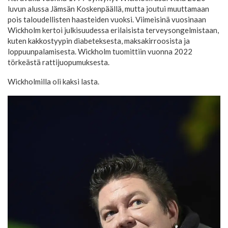
luvun alussa Jämsän Koskenpäällä, mutta joutui muuttamaan
pois taloudellisten haasteiden vuoksi. Viimeisinä vuosinaan
Wickholm kertoi julkisuudessa erilaisista terveysongelmistaan,
kuten kakkostyypin diabeteksesta, maksakirroosista ja
loppuunpalamisesta. Wickholm tuomittiin vuonna 2022
törkeästä rattijuopumuksesta.
Wickholmilla oli kaksi lasta.