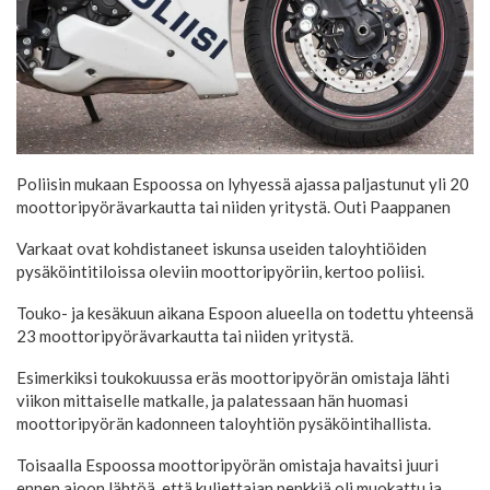
Poliisin mukaan Espoossa on lyhyessä ajassa paljastunut yli 20
moottoripyörävarkautta tai niiden yritystä.
Outi Paappanen
Varkaat ovat kohdistaneet iskunsa useiden taloyhtiöiden
pysäköintitiloissa oleviin moottoripyöriin, kertoo poliisi.
Touko- ja kesäkuun aikana Espoon alueella on todettu yhteensä
23 moottoripyörävarkautta tai niiden yritystä.
Esimerkiksi toukokuussa eräs moottoripyörän omistaja lähti
viikon mittaiselle matkalle, ja palatessaan hän huomasi
moottoripyörän kadonneen taloyhtiön pysäköintihallista.
Toisaalla Espoossa moottoripyörän omistaja havaitsi juuri
ennen ajoon lähtöä, että kuljettajan penkkiä oli muokattu ja