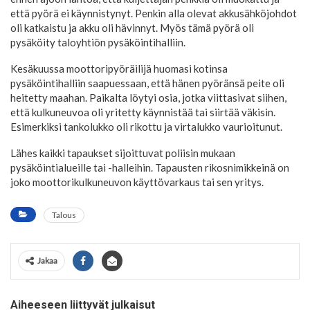
että pyörä ei käynnistynyt. Penkin alla olevat akkusähköjohdot
oli katkaistu ja akku oli hävinnyt. Myös tämä pyörä oli
pysäköity taloyhtiön pysäköintihalliin.
Kesäkuussa moottoripyöräilijä huomasi kotinsa
pysäköintihalliin saapuessaan, että hänen pyöränsä peite oli
heitetty maahan. Paikalta löytyi osia, jotka viittasivat siihen,
että kulkuneuvoa oli yritetty käynnistää tai siirtää väkisin.
Esimerkiksi tankolukko oli rikottu ja virtalukko vaurioitunut.
Lähes kaikki tapaukset sijoittuvat poliisin mukaan
pysäköintialueille tai -halleihin. Tapausten rikosnimikkeinä on
joko moottorikulkuneuvon käyttövarkaus tai sen yritys.
Talous
Jakaa
Aiheeseen liittyvät julkaisut