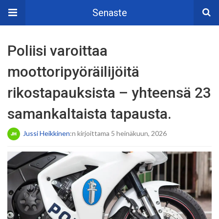
Senaste
Poliisi varoittaa
moottoripyöräilijöitä
rikostapauksista – yhteensä 23
samankaltaista tapausta.
Jussi Heikkinen
:n kirjoittama 5 heinäkuun, 2026