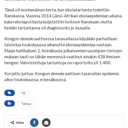
Tämä oli ensimmäinen kerta, kun ebolatartunta todettiin
Ranskassa. Vuonna 2014 Länsi-Afrikan ebolaepidemian aikana
kaksi ebolapotilasta kuljetettiin hoitoon Ranskaan, mutta
heidän tartuntansa oli diagnosoitu jo muualla.
Kongon demokraattisessa tasavallassa käydään parhaillaan
taistelua toukokuussa alkanutta ebolaepidemiaa vastaan.
Maan hallituksen 2. heinäkuuta julkaisemien uusimpien tietojen
mukaan tauti on tähän mennessä vaatinut ainakin 438 ihmisen
hengen. Vahvistettuja tartuntoja on raportoitu yli 1 400.
Korjattu juttua: Kongon demokraattisen tasavallan epidemia
alkoi toukokuussa, ei kesäkuussa.
YK
Talous
Jakaa