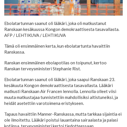
Ebolatartunnan saanut oli lääkäri, joka oli matkustanut
Ranskaan kesäkuussa Kongon demokraattisesta tasavallasta.
AFP / LEHTIKUVA
/ LEHTIKUVA
Tämä oli ensimmäinen kerta, kun ebolatartunta havaittiin
Ranskassa.
Ranskan ensimmäinen ebolapotilas on toipunut, kertoo
Ranskan terveysministeri Stephanie Rist.
Ebolatartunnan saanut oli lääkäri, joka saapui Ranskaan 23.
kesäkuuta Kongon demokraattisesta tasavallasta. Lääkäri
matkusti Ranskaan Air Francen lennolla. Lennolla olleet viisi
muuta matkustajaa tunnistettiin mahdollisiksi altistuneiksi, ja
heidät asetettiin varotoimena eristykseen.
Tapaus havaittiin Manner-Ranskassa, mutta tarkkaa sijaintia ei
ole ilmoitettu. Lääkäri poistui lauantaina sairaalasta ja palasi
kotiinsa, terveysministeri kertoi tiedotteessaan.