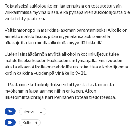
Toistaiseksi aukioloaikojen laajennuksia on toteutettu vain
vilkkaimmissa myymälöissä, eikä pyhäpäivien aukioloajoista ole
vielä tehty päätöksiä.
Valtionmonopolin markkina-aseman parantamiseksi Alkolle on
annettu mahdollisuus pitää myymälänsä auki samoilla
aikarajoilla kuin muilla alkoholia myyvillä liikkeillä.
Uuden lainsäädännön myötä alkoholin kotiinkuljetus tulee
mahdolliseksi kuuden kuukauden siirtymäajalla. Ensi vuoden
alusta alkaen Alkolla on mahdollisuus toimittaa alkoholijuomia
kotiin kaikkina vuoden päivinä kello 9–21.
– Päätämme kotiinkuljetukseen liittyvistä käytännöistä
myöhemmin ja palaamme niihin erikseen, Alkon
liiketoimintajohtaja Kari Pennanen toteaa tiedotteessa.
liiketoiminta
Kulttuuri