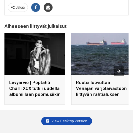
Jakaa
Aiheeseen liittyvät julkaisut
Levyarvio | Poptähti
Ruotsi luovuttaa
Charli XCX tutkii uudella
Venäjän varjolaivastoon
albumillaan popmusiikin
liittyvän rahtialuksen
nykyisiä helppoja
Ukrainalle.
elementtejä
View Desktop Version