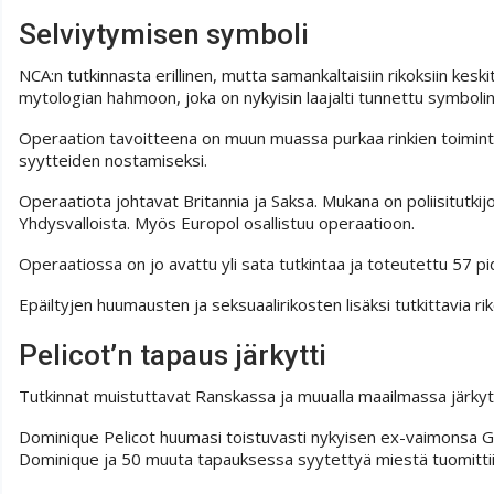
Selviytymisen symboli
NCA:n tutkinnasta erillinen, mutta samankaltaisiin rikoksiin kes
mytologian hahmoon, joka on nykyisin laajalti tunnettu symbolina 
Operaation tavoitteena on muun muassa purkaa rinkien toiminta
syytteiden nostamiseksi.
Operaatiota johtavat Britannia ja Saksa. Mukana on poliisitutkij
Yhdysvalloista. Myös Europol osallistuu operaatioon.
Operaatiossa on jo avattu yli sata tutkintaa ja toteutettu 57 pid
Epäiltyjen huumausten ja seksuaalirikosten lisäksi tutkittavia r
Pelicot’n tapaus järkytti
Tutkinnat muistuttavat Ranskassa ja muualla maailmassa järkyt
Dominique Pelicot huumasi toistuvasti nykyisen ex-vaimonsa G
Dominique ja 50 muuta tapauksessa syytettyä miestä tuomittii