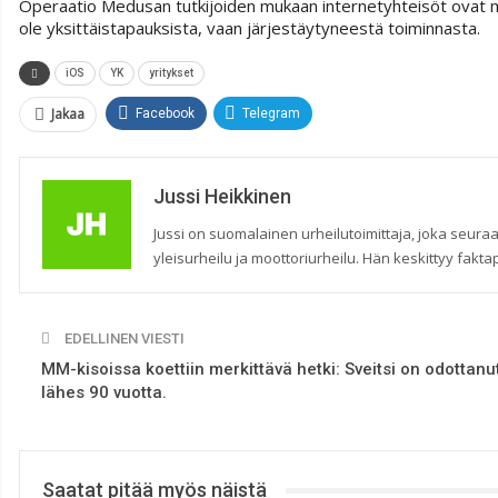
Operaatio Medusan tutkijoiden mukaan internetyhteisöt ovat mer
ole yksittäistapauksista, vaan järjestäytyneestä toiminnasta.
iOS
YK
yritykset
Jakaa
Facebook
Telegram
Jussi Heikkinen
Jussi on suomalainen urheilutoimittaja, joka seuraa
yleisurheilu ja moottoriurheilu. Hän keskittyy faktap
EDELLINEN VIESTI
MM-kisoissa koettiin merkittävä hetki: Sveitsi on odottanu
lähes 90 vuotta.
Saatat pitää myös näistä