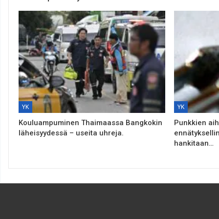
YK
YK
Kouluampuminen Thaimaassa Bangkokin
Punkkien aih
läheisyydessä – useita uhreja.
ennätykselli
hankitaan…