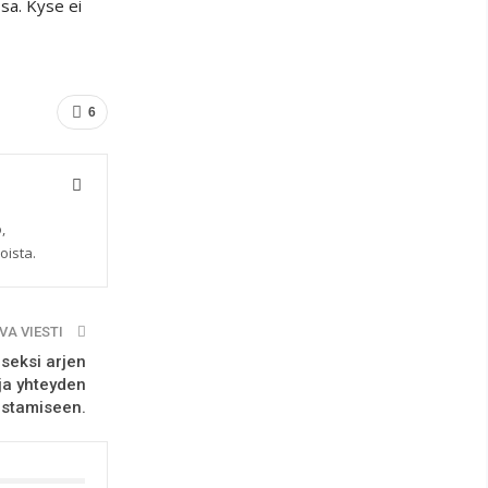
sa. Kyse ei
6
,
oista.
VA VIESTI
iseksi arjen
ja yhteyden
istamiseen.