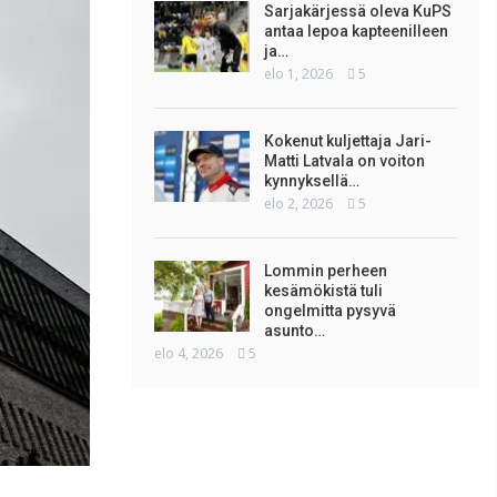
Sarjakärjessä oleva KuPS
antaa lepoa kapteenilleen
ja…
elo 1, 2026
5
Kokenut kuljettaja Jari-
Matti Latvala on voiton
kynnyksellä…
elo 2, 2026
5
Lommin perheen
kesämökistä tuli
ongelmitta pysyvä
asunto…
elo 4, 2026
5