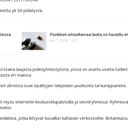
ettu yli 50 pidätystä.
ydessä
Punkkien aiheuttamaa tautia on havaittu e
elo 7, 2026
0
orstaina laajasta poliisiyhteistyöstä, jossa on avattu useita tutkint
sista eri maissa.
net uhreista ovat epäiltyjen tekijöiden puolisoita tai kumppaneita.
vat myös internetin keskustelupalstoilla ja viestiryhmissä. Ryhmiss
seksi.
kilöitä, jotka liittyvät kuvaillun kaltaisiin verkostoihin. Britannias