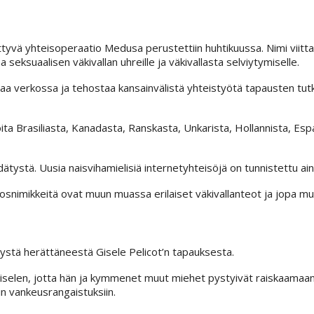
kittyvä yhteisoperaatio Medusa perustettiin huhtikuussa. Nimi viitta
seksuaalisen väkivallan uhreille ja väkivallasta selviytymiselle.
a verkossa ja tehostaa kansainvälistä yhteistyötä tapausten tutk
oita Brasiliasta, Kanadasta, Ranskasta, Unkarista, Hollannista, Esp
ätystä. Uusia naisvihamielisiä internetyhteisöjä on tunnistettu aina
ikosnimikkeitä ovat muun muassa erilaiset väkivallanteot ja jopa m
ystä herättäneestä Gisele Pelicot’n tapauksesta.
iselen, jotta hän ja kymmenet muut miehet pystyivät raiskaamaan
n vankeusrangaistuksiin.