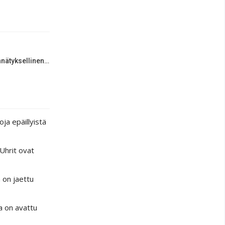
nnätyksellinen…
oja epäillyistä
 Uhrit ovat
ä on jaettu
sa on avattu