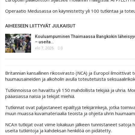
Operaatio Medusassa on käynnistetty yli 100 tutkintaa ja toteut
AIHEESEEN LIITTYVÄT JULKAISUT
Kouluampuminen Thaimaassa Bangkokin läheisy
– useita…
elo 7, 2026
0
Britannian kansallinen rikosvirasto (NCA) ja Europol ilmoittivat t
huumausaineiden ja alkoholin avulla toteutetuista seksuaalirikok
Tutkinnoissa on havaittu yli 150 mahdollista tekijää ja uhria. Mo
pääasiassa naisia ja tekijät miehiä.
Tutkinnat ovat paljastaneet epäiltyjä tekijärinkejä, jotka toimi
muun muassa kuvamateriaalia teoista ja ohjeita uhrin huumaami
NCA:n tutkijat ovat viime lokakuun jälkeen tunnistaneet satoja hen
useita tutkintoja ja kahdeksan henkilöä on pidätetty.