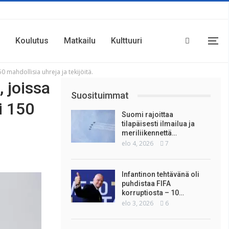
Koulutus
Matkailu
Kulttuuri
 mahdollisia uhreja ja tekijöitä.
, joissa
Suosituimmat
i 150
Suomi rajoittaa
tilapäisesti ilmailua ja
meriliikennettä…
elo 4, 2026
7
Infantinon tehtävänä oli
puhdistaa FIFA
korruptiosta – 10…
elo 3, 2026
6