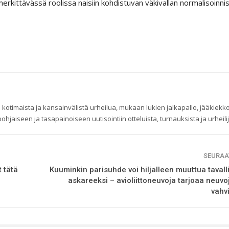
kittävässä roolissa naisiin kohdistuvan väkivallan normalisoinnis
 kotimaista ja kansainvälistä urheilua, mukaan lukien jalkapallo, jääkiekko
ohjaiseen ja tasapainoiseen uutisointiin otteluista, turnauksista ja urheilij
SEURAA
t tätä
Kuuminkin parisuhde voi hiljalleen muuttua tavall
askareeksi – avioliittoneuvoja tarjoaa neuvo
vahv