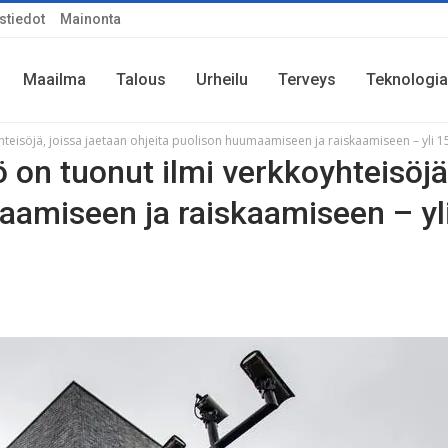
stiedot
Mainonta
Maailma
Talous
Urheilu
Terveys
Teknologia
hteisöjä, joissa jaetaan ohjeita puolison huumaamiseen ja raiskaamiseen – yli 150
ö on tuonut ilmi verkkoyhteisöjä
aamiseen ja raiskaamiseen – yl