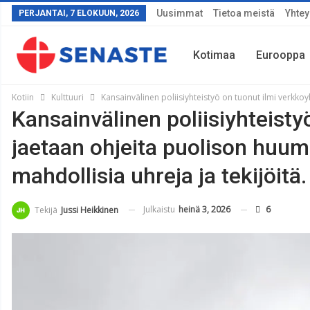
Uusimmat
Tietoa meistä
Yhtey
PERJANTAI, 7 ELOKUUN, 2026
Kotimaa
Eurooppa
Kotiin
Kulttuuri
Kansainvälinen poliisiyhteistyö on tuonut ilmi verkkoy
Kansainvälinen poliisiyhteisty
Sää
jaetaan ohjeita puolison huum
mahdollisia uhreja ja tekijöitä.
Julkaistu
heinä 3, 2026
6
Tekijä
Jussi Heikkinen