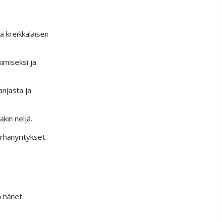
a kreikkalaisen
imiseksi ja
anjasta ja
kin neljä.
urhanyritykset.
 hänet.