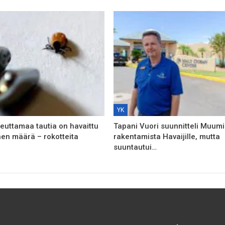
YK
euttamaa tautia on havaittu
Tapani Vuori suunnitteli Muumi
nen määrä – rokotteita
rakentamista Havaijille, mutta
suuntautui…