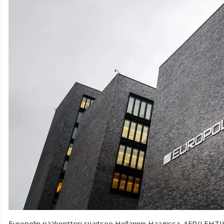
Europolin pääkonttori sijaitsee Hollannin Haagissa. AFP/LEH