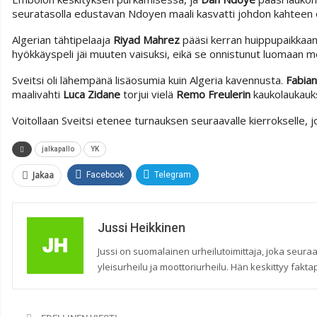
seuratasolla edustavan Ndoyen maali kasvatti johdon kahteen o
Algerian tähtipelaaja
Riyad Mahrez
pääsi kerran huippupaikkaan,
hyökkäyspeli jäi muuten vaisuksi, eikä se onnistunut luomaan me
Sveitsi oli lähempänä lisäosumia kuin Algeria kavennusta.
Fabian
maalivahti
Luca Zidane
torjui vielä
Remo Freulerin
kaukolaukauk
Voitollaan Sveitsi etenee turnauksen seuraavalle kierrokselle, 
jalkapallo
YK
Jakaa
Facebook
Telegram
Jussi Heikkinen
Jussi on suomalainen urheilutoimittaja, joka seuraa
yleisurheilu ja moottoriurheilu. Hän keskittyy faktap