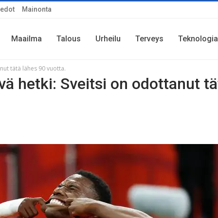
iedot
Mainonta
Maailma
Talous
Urheilu
Terveys
Teknologia
nut tätä lähes 90 vuotta.
ä hetki: Sveitsi on odottanut tä