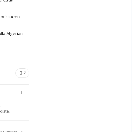
sjoukkueen
lla Algerian
7
,
oista.