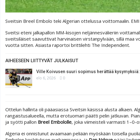
Sveitsin Breel Embolo teki Algerian ottelussa voittomaalin.
EMI
Sveitsi eteni jalkapallon MM-kisojen neljännesvälieriin voittam
sveitsiläiset saavuttivat harvinaisen virstanpylvään, sillä maa
vuotta sitten. Asiasta raportoi brittilehti The Independent.
AIHEESEEN LIITTYVÄT JULKAISUT
Ville Koivusen suuri sopimus herättää kysymyksiä
elo 6, 2026
0
Ottelun hallinta oli pääasiassa Sveitsin käsissä alusta alkaen. A
rangaistusalueella, mutta erotuomari päätti pelin jatkuvan. Pian
ja syötti pallon
Breel Embololle
, joka viimeisteli varmasti 1–0-
Algeria ei onnistunut avaamaan peliään myöskään toisella puoliaja
Embolon keskityksen purkamisessa, ja
Dan Ndoye
pääsi laukom