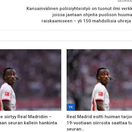
SEURAA
Kansainvälinen poliisiyhteistyö on tuonut ilmi verk
joissa jaetaan ohjeita puolison huum
raiskaamiseen – yli 150 mahdollisia uhreja j
YK
 siirtyy Real Madridiin –
Real Madrid esitti huiman tarj
aan seuran kallein hankinta
19-vuotiaan siirrosta saattaa tu
seuran…