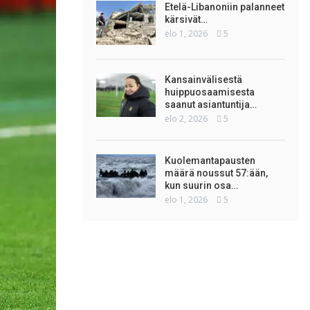
Etelä-Libanoniin palanneet
kärsivät…
elo 1, 2026
5
Kansainvälisestä
huippuosaamisesta
saanut asiantuntija…
elo 2, 2026
5
Kuolemantapausten
määrä noussut 57:ään,
kun suurin osa…
elo 1, 2026
5