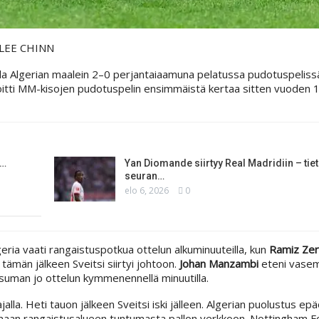
LEE CHINN
alla Algerian maalein 2–0 perjantaiaamuna pelatussa pudotuspeliss
 voitti MM-kisojen pudotuspelin ensimmäistä kertaa sitten vuoden 1
:…
Yan Diomande siirtyy Real Madridiin – ti
seuran…
elo 6, 2026
0
lgeria vaati rangaistuspotkua ottelun alkuminuuteilla, kun
Ramiz Zer
 tämän jälkeen Sveitsi siirtyi johtoon.
Johan Manzambi
eteni vasem
osuman jo ottelun kymmenennellä minuutilla.
lla. Heti tauon jälkeen Sveitsi iski jälleen. Algerian puolustus epä
aan rangaistusalueen tuntumasta pallon verkkoon. Nottingham F