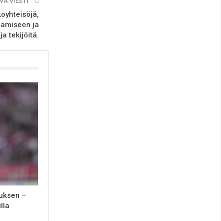
VA VIESTI
koyhteisöjä,
aamiseen ja
a tekijöitä.
ouksen –
lla