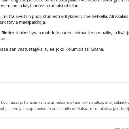
sumaan ja käytännössä ratkaisi ottelun.
 mutta Sveitsin puolustus esti yrityksen viime hetkellä. Afrikkalai
rkittäviä maalipaikkoja.
 Rieder
tuhlasi hyvän mahdollisuuden kolmanteen maaliin, ja lisäaja
sen.
jossa sen vastustajaksi tulee joko Kolumbia tai Ghana.
 kotimaista ja kansainvälistä urheilua, mukaan lukien jalkapallo, jääkiekko
ohjaiseen ja tasapainoiseen uutisointiin otteluista, turnauksista ja urheilij