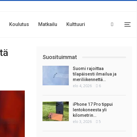
Koulutus
Matkailu
Kulttuuri
tä
Suosituimmat
Suomi rajoittaa
tilapäisesti ilmailua ja
meriliikennettä…
elo 4, 2026
6
iPhone 17 Pro tippui
lentokoneesta yli
kilometrin…
elo 3, 2026
5