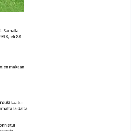
ä. Samalla
938, eli 88
etojen mukaan
rouki
kaatui
malta laidalta
onnistui
orestia