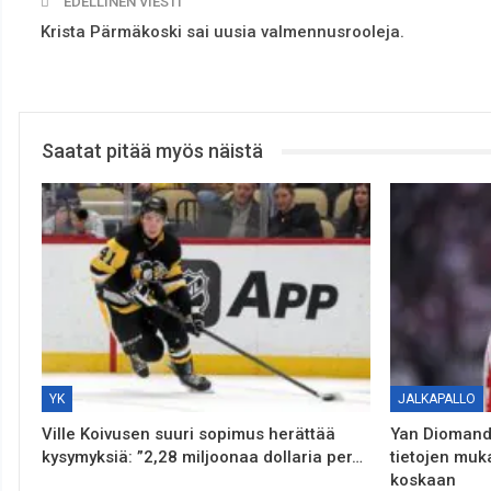
EDELLINEN VIESTI
Krista Pärmäkoski sai uusia valmennusrooleja.
Saatat pitää myös näistä
YK
JALKAPALLO
Ville Koivusen suuri sopimus herättää
Yan Diomande
kysymyksiä: ”2,28 miljoonaa dollaria per…
tietojen muk
koskaan