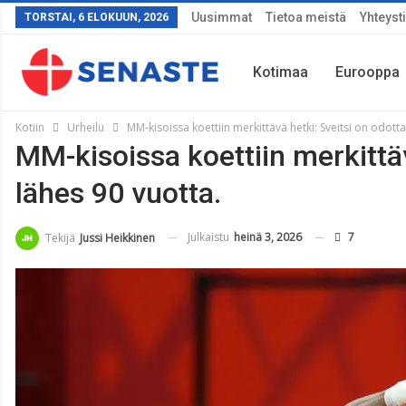
Uusimmat
Tietoa meistä
Yhteyst
TORSTAI, 6 ELOKUUN, 2026
Kotimaa
Eurooppa
Kotiin
Urheilu
MM-kisoissa koettiin merkittävä hetki: Sveitsi on odotta
MM-kisoissa koettiin merkittäv
Sää
lähes 90 vuotta.
Julkaistu
heinä 3, 2026
7
Tekijä
Jussi Heikkinen