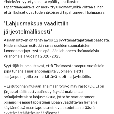
Yhdeksän syytetyn osalta epäiltyjen rikosten
tapahtumapaikaksi on merkitty ulkomaat, mikä viittaa siihen,
että rikokset ovat todennäköisesti tapahtuneet Thaimaassa.
"Lahjusmaksua vaadittiin
järjestelmällisesti"
Asiaan liittyen on tehty myös 12 syyttämättäjättämispäätöstä.
Niiden mukaan esitutkinnassa useiden suomalaisten
luonnonmarjayritysten epäillään lahjoneen thaimaalaisia
viranomaisia vuosina 2020–2023.
Syyttäjät huomauttavat, että Thaimaasta saapuu vuosittain
jopa tuhansia marjanpoimijoita Suomeen ja että
marjanpoimijoilla on merkittävä rooli marjayhtiöille.
– Esitutkinnan mukaan Thaimaan työvoimavirasto (DOE) on
järjestelmällisesti vaatinut yrityksiä maksamaan
poimijakohtaista lahjusmaksua, jotta he ovat antaneet
poimijoille maastapoistumislupaan vaadittavan leiman eli
käytännössä maastapoistumisluvan, todetaan eräässä
syyttämättäjättämispäätöksessä.