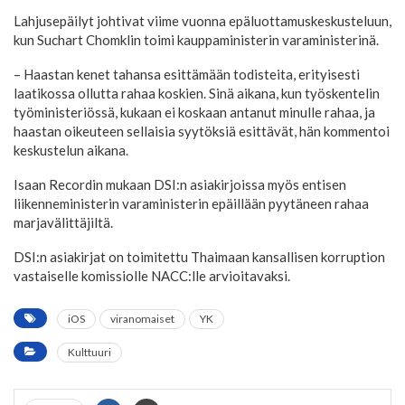
Lahjusepäilyt johtivat viime vuonna epäluottamuskeskusteluun,
kun Suchart Chomklin toimi kauppaministerin varaministerinä.
– Haastan kenet tahansa esittämään todisteita, erityisesti
laatikossa ollutta rahaa koskien. Sinä aikana, kun työskentelin
työministeriössä, kukaan ei koskaan antanut minulle rahaa, ja
haastan oikeuteen sellaisia syytöksiä esittävät, hän kommentoi
keskustelun aikana.
Isaan Recordin mukaan DSI:n asiakirjoissa myös entisen
liikenneministerin varaministerin epäillään pyytäneen rahaa
marjavälittäjiltä.
DSI:n asiakirjat on toimitettu Thaimaan kansallisen korruption
vastaiselle komissiolle NACC:lle arvioitavaksi.
iOS
viranomaiset
YK
Kulttuuri