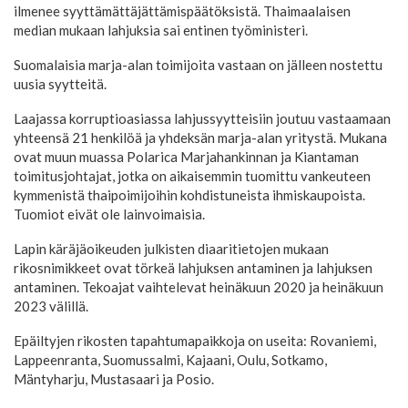
ilmenee syyttämättäjättämispäätöksistä. Thaimaalaisen
median mukaan lahjuksia sai entinen työministeri.
Suomalaisia marja-alan toimijoita vastaan on jälleen nostettu
uusia syytteitä.
Laajassa korruptioasiassa lahjussyytteisiin joutuu vastaamaan
yhteensä 21 henkilöä ja yhdeksän marja-alan yritystä. Mukana
ovat muun muassa Polarica Marjahankinnan ja Kiantaman
toimitusjohtajat, jotka on aikaisemmin tuomittu vankeuteen
kymmenistä thaipoimijoihin kohdistuneista ihmiskaupoista.
Tuomiot eivät ole lainvoimaisia.
Lapin käräjäoikeuden julkisten diaaritietojen mukaan
rikosnimikkeet ovat törkeä lahjuksen antaminen ja lahjuksen
antaminen. Tekoajat vaihtelevat heinäkuun 2020 ja heinäkuun
2023 välillä.
Epäiltyjen rikosten tapahtumapaikkoja on useita: Rovaniemi,
Lappeenranta, Suomussalmi, Kajaani, Oulu, Sotkamo,
Mäntyharju, Mustasaari ja Posio.