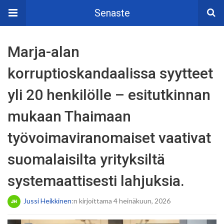
Senaste
Marja-alan
korruptioskandaalissa syytteet
yli 20 henkilölle – esitutkinnan
mukaan Thaimaan
työvoimaviranomaiset vaativat
suomalaisilta yrityksiltä
systemaattisesti lahjuksia.
Jussi Heikkinen
:n kirjoittama 4 heinäkuun, 2026