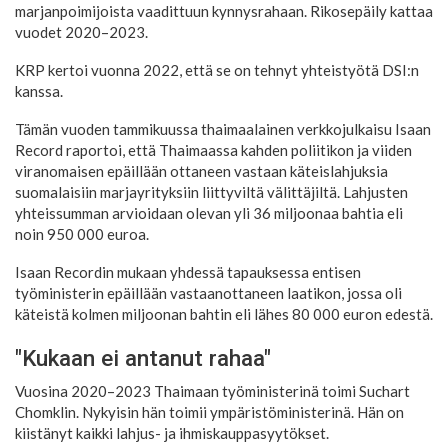
marjanpoimijoista vaadittuun kynnysrahaan. Rikosepäily kattaa
vuodet 2020–2023.
KRP kertoi vuonna 2022, että se on tehnyt yhteistyötä DSI:n
kanssa.
Tämän vuoden tammikuussa thaimaalainen verkkojulkaisu Isaan
Record raportoi, että Thaimaassa kahden poliitikon ja viiden
viranomaisen epäillään ottaneen vastaan käteislahjuksia
suomalaisiin marjayrityksiin liittyviltä välittäjiltä. Lahjusten
yhteissumman arvioidaan olevan yli 36 miljoonaa bahtia eli
noin 950 000 euroa.
Isaan Recordin mukaan yhdessä tapauksessa entisen
työministerin epäillään vastaanottaneen laatikon, jossa oli
käteistä kolmen miljoonan bahtin eli lähes 80 000 euron edestä.
"Kukaan ei antanut rahaa"
Vuosina 2020–2023 Thaimaan työministerinä toimi Suchart
Chomklin. Nykyisin hän toimii ympäristöministerinä. Hän on
kiistänyt kaikki lahjus- ja ihmiskauppasyytökset.