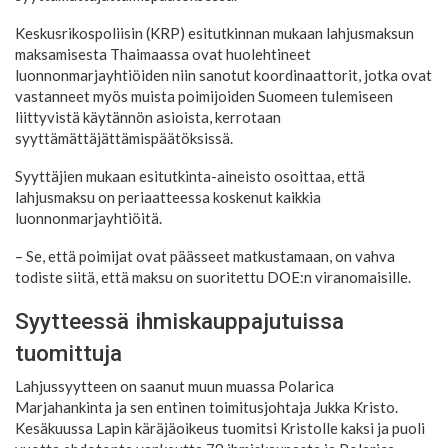
Keskusrikospoliisin (KRP) esitutkinnan mukaan lahjusmaksun
maksamisesta Thaimaassa ovat huolehtineet
luonnonmarjayhtiöiden niin sanotut koordinaattorit, jotka ovat
vastanneet myös muista poimijoiden Suomeen tulemiseen
liittyvistä käytännön asioista, kerrotaan
syyttämättäjättämispäätöksissä.
Syyttäjien mukaan esitutkinta-aineisto osoittaa, että
lahjusmaksu on periaatteessa koskenut kaikkia
luonnonmarjayhtiöitä.
– Se, että poimijat ovat päässeet matkustamaan, on vahva
todiste siitä, että maksu on suoritettu DOE:n viranomaisille.
Syytteessä ihmiskauppajutuissa
tuomittuja
Lahjussyytteen on saanut muun muassa Polarica
Marjahankinta ja sen entinen toimitusjohtaja Jukka Kristo.
Kesäkuussa Lapin käräjäoikeus tuomitsi Kristolle kaksi ja puoli