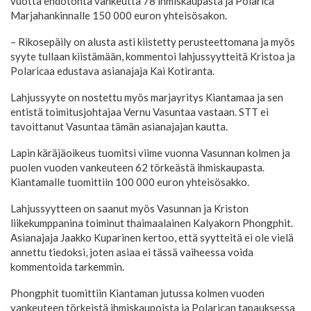
vuotta ehdotonta vankeutta 78 ihmiskaupasta ja Polarica
Marjahankinnalle 150 000 euron yhteisösakon.
– Rikosepäily on alusta asti kiistetty perusteettomana ja myös
syyte tullaan kiistämään, kommentoi lahjussyytteitä Kristoa ja
Polaricaa edustava asianajaja Kai Kotiranta.
Lahjussyyte on nostettu myös marjayritys Kiantamaa ja sen
entistä toimitusjohtajaa Vernu Vasuntaa vastaan. STT ei
tavoittanut Vasuntaa tämän asianajajan kautta.
Lapin käräjäoikeus tuomitsi viime vuonna Vasunnan kolmen ja
puolen vuoden vankeuteen 62 törkeästä ihmiskaupasta.
Kiantamalle tuomittiin 100 000 euron yhteisösakko.
Lahjussyytteen on saanut myös Vasunnan ja Kriston
liikekumppanina toiminut thaimaalainen Kalyakorn Phongphit.
Asianajaja Jaakko Kuparinen kertoo, että syytteitä ei ole vielä
annettu tiedoksi, joten asiaa ei tässä vaiheessa voida
kommentoida tarkemmin.
Phongphit tuomittiin Kiantaman jutussa kolmen vuoden
vankeuteen törkeistä ihmiskaupoista ja Polarican tapauksessa