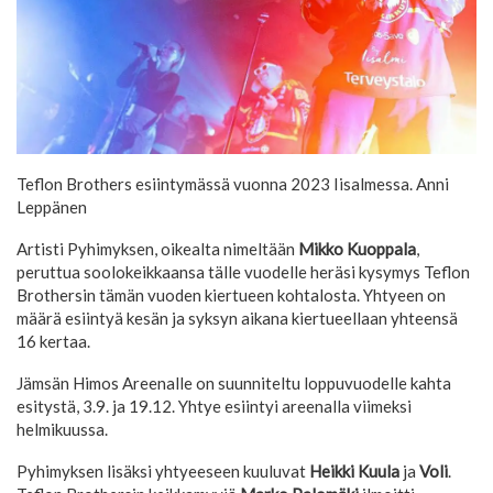
Teflon Brothers esiintymässä vuonna 2023 Iisalmessa.
Anni
Leppänen
Artisti Pyhimyksen, oikealta nimeltään
Mikko Kuoppala
,
peruttua soolokeikkaansa tälle vuodelle heräsi kysymys Teflon
Brothersin tämän vuoden kiertueen kohtalosta. Yhtyeen on
määrä esiintyä kesän ja syksyn aikana kiertueellaan yhteensä
16 kertaa.
Jämsän Himos Areenalle on suunniteltu loppuvuodelle kahta
esitystä, 3.9. ja 19.12. Yhtye esiintyi areenalla viimeksi
helmikuussa.
Pyhimyksen lisäksi yhtyeeseen kuuluvat
Heikki Kuula
ja
Voli
.