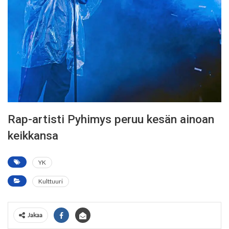
Rap-artisti Pyhimys peruu kesän ainoan
keikkansa
YK
Kulttuuri
Jakaa