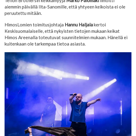
Teflon Brothersin keikkamyyjä
Marko Palomäki
ilmoitti
aiemmin päivällä Ilta-Sanomille, että yhtyeen keikoista ei ole
peruutettu mitään.
HimosLomien toimitusjohtaja
Hannu Haljala
kertoi
Keskisuomalaiselle, että nykyisten tietojen mukaan keikat
Himos Areenalla toteutuvat suunnitelmien mukaan. Hänellä ei
kuitenkaan ole tarkempaa tietoa asiasta.