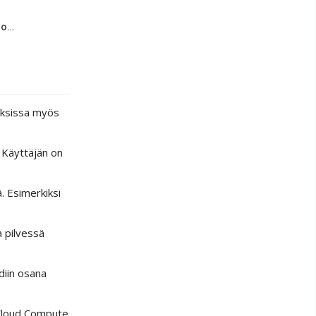
tuo…
luksissa myös
 Käyttäjän on
. Esimerkiksi
a pilvessä
diin osana
 Cloud Compute