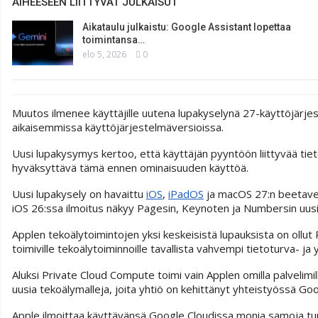
AIHEESEEN LIITTYVÄT JULKAISUT
Aikataulu julkaistu: Google Assistant lopettaa
toimintansa…
elo 5, 2026
0
Muutos ilmenee käyttäjille uutena lupakyselynä 27-käyttöjärje
aikaisemmissa käyttöjärjestelmäversioissa.
Uusi lupakysymys kertoo, että käyttäjän pyyntöön liittyvää tie
hyväksyttävä tämä ennen ominaisuuden käyttöä.
Uusi lupakysely on havaittu
iOS
,
iPadOS
ja macOS 27:n beetavers
iOS 26:ssa ilmoitus näkyy Pagesin, Keynoten ja Numbersin uus
Applen tekoälytoimintojen yksi keskeisistä lupauksista on ollut
toimiville tekoälytoiminnoille tavallista vahvempi tietoturva- ja y
Aluksi Private Cloud Compute toimi vain Applen omilla palvelim
uusia tekoälymalleja, joita yhtiö on kehittänyt yhteistyössä Go
Apple ilmoittaa käyttävänsä Google Cloudissa monia samoja tur