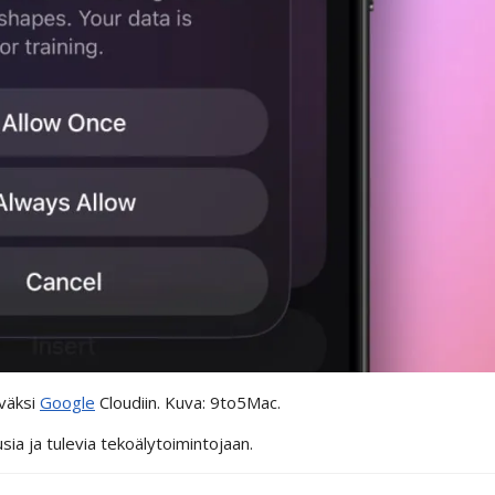
äväksi
Google
Cloudiin. Kuva: 9to5Mac.
ia ja tulevia tekoälytoimintojaan.