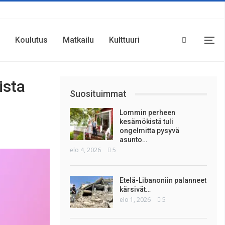
Koulutus
Matkailu
Kulttuuri
ista
Suosituimmat
Lommin perheen
kesämökistä tuli
ongelmitta pysyvä
asunto…
elo 4, 2026
5
Etelä-Libanoniin palanneet
kärsivät…
elo 1, 2026
5