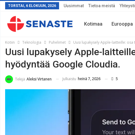
Uusimmat
Tietoa meistä
Yhteyst
TORSTAI, 6 ELOKUUN, 2026
Kotimaa
Eurooppa
Kotiin
Teknologia
Puhelimet
Uusi lupakysely Apple-laitteille: os
Uusi lupakysely Apple-laitteill
Sää
hyödyntää Google Cloudia.
Julkaistu
heinä 7, 2026
5
Tekijä
Aleksi Virtanen