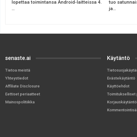
lopettaa toimintansa Android-laitteissa 4.
tuo satunnai
…
ja…
senaste.ai
Käytäntö
Tietoa meistä
Tietosuojakäytä
Yhteystiedot
Evästekäytäntö
Affiliate Disclosure
Käyttöehdot
Eettiset periaatteet
Toimitukselliset 
Mainospolitiikka
Korjauskäytäntö
Kommentointisä