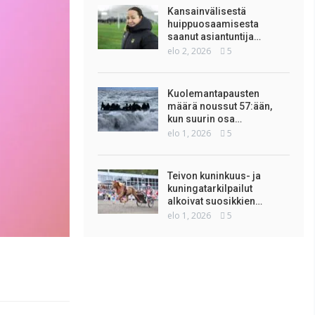
Kansainvälisestä
huippuosaamisesta
saanut asiantuntija…
elo 2, 2026
5
Kuolemantapausten
määrä noussut 57:ään,
kun suurin osa…
elo 1, 2026
5
Teivon kuninkuus- ja
kuningatarkilpailut
alkoivat suosikkien…
elo 1, 2026
5