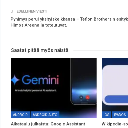
EDELLINEN VIESTI
Pyhimys perui yksityiskeikkansa – Teflon Brothersin esity
Himos Areenalla toteutuvat.
Saatat pitää myös näistä
ANDROID
ANDROID AUTO
IOS
IPADOS
Aikataulu julkaistu: Google Assistant
Wikipedia-sov