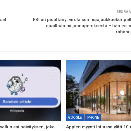
SEURAA
kset
FBI on pidättänyt virolaisen maajoukkuekoripallo
epäillään miljoonapetoksesta – hän esiin
rahahu
GOOGLE
IPHONE
ellus sai päivityksen, joka
Applen myynti Intiassa ylitti 10 