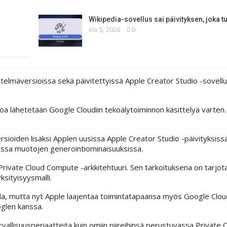
Wikipedia-sovellus sai päivityksen, joka 
elo 5, 2026
0
stelmäversioissa sekä päivitettyissä Apple Creator Studio -sovel
toa lähetetään Google Cloudiin tekoälytoiminnon käsittelyä varten.
ioiden lisäksi Applen uusissa Apple Creator Studio -päivityksissä
issa muotojen generointiominaisuuksissa.
 Private Cloud Compute -arkkitehtuuri. Sen tarkoituksena on tarjot
ksityisyysmalli.
illa, mutta nyt Apple laajentaa toimintatapaansa myös Google Clou
oglen kanssa.
vallisuusperiaatteita kuin omiin piireihinsä perustuvassa Private