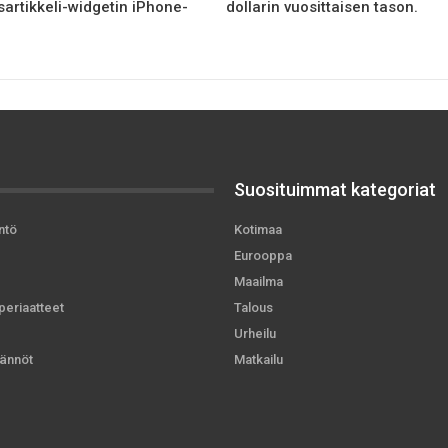
sartikkeli-widgetin iPhone-
dollarin vuosittaisen tason.
Suosituimmat kategoriat
ntö
Kotimaa
Eurooppa
Maailma
periaatteet
Talous
Urheilu
ännöt
Matkailu