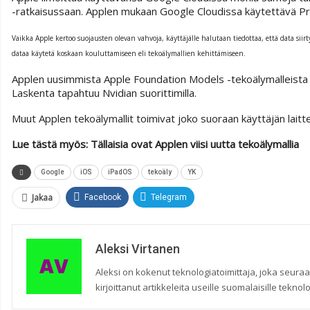
-ratkaisussaan. Applen mukaan Google Cloudissa käytettävä Pr
Vaikka Apple kertoo suojausten olevan vahvoja, käyttäjälle halutaan tiedottaa, että data sii
dataa käytetä koskaan kouluttamiseen eli tekoälymallien kehittämiseen.
Applen uusimmista Apple Foundation Models -tekoälymalleista G
Laskenta tapahtuu Nvidian suorittimilla.
Muut Applen tekoälymallit toimivat joko suoraan käyttäjän laitte
Lue tästä myös: Tällaisia ovat Applen viisi uutta tekoälymallia
Google
iOS
iPadOS
tekoäly
YK
Jakaa
Facebook
Telegram
Aleksi Virtanen
Aleksi on kokenut teknologiatoimittaja, joka seuraa 
kirjoittanut artikkeleita useille suomalaisille tekno