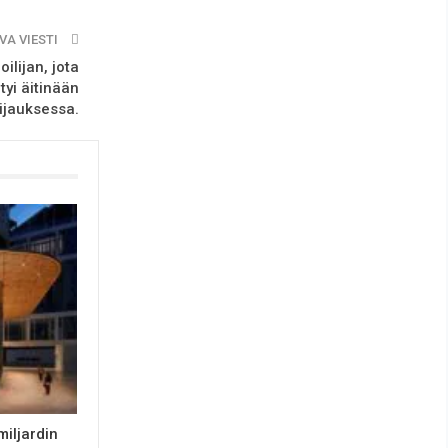
VA VIESTI
ilijan, jota
tyi äitinään
ijauksessa.
miljardin