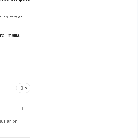
iin siirrettävää
o -mallia.
5
sa. Hän on