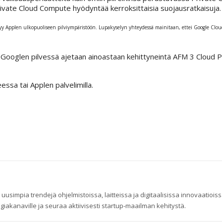
ivate Cloud Compute hyödyntää kerroksittaisia suojausratkaisuja.
rtyy Applen ulkopuoliseen pilviympäristöön. Lupakyselyn yhteydessä mainitaan, ettei Google Cloud
ooglen pilvessä ajetaan ainoastaan kehittyneintä AFM 3 Cloud Pr
essa tai Applen palvelimilla.
uusimpia trendejä ohjelmistoissa, laitteissa ja digitaalisissa innovaatiois
logiakanaville ja seuraa aktiivisesti startup-maailman kehitystä.