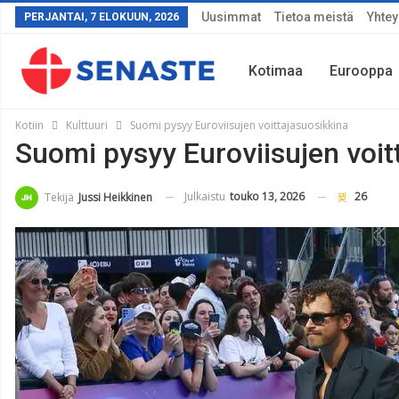
Uusimmat
Tietoa meistä
Yhtey
PERJANTAI, 7 ELOKUUN, 2026
Kotimaa
Eurooppa
Kotiin
Kulttuuri
Suomi pysyy Euroviisujen voittajasuosikkina
Suomi pysyy Euroviisujen voit
Sää
Julkaistu
touko 13, 2026
26
Tekijä
Jussi Heikkinen