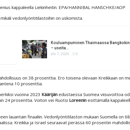
nius kappaleella Liekinheitin.
EPA/HANNIBAL HANSCHKE/AOP
ikäli vedonlyöntitilastoihin on uskomista.
Kouluampuminen Thaimaassa Bangkokin 
– useita…
elo 7, 2026
0
dollisuus on 38 prosenttia. Ero toisena olevaan Kreikkaan on merk
mantena 10 prosenttia.
merkiksi vuonna 2023
Käärijän
edustaessa Suomea viisuvoittoa odo
ain 24 prosenttia. Voiton vei Ruotsi
Loreenin
esittämällä kappaleel
n lauantain finaaliin. Vedonlyöntitilaston mukaan Suomella on 68
aalissa. Kreikka ja Israel seuraavat perässä 60 prosentin mahdollis