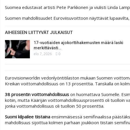
Suomea edustavat artisti Pete Parkkonen ja viulisti Linda Lampe
Suomen mahdollisuudet Euroviisuvoittoon näyttävät lupaavilta, m
AIHEESEEN LIITTYVÄT JULKAISUT
17-vuotiaiden ajokorttihakemusten määrä laski
merkittävästi…
elo 7, 2026
0
Eurovisionworldin vedonlyöntitilaston mukaan Suomen voittomah
Kreikan voittomahdollisuus on 13 prosenttia. Tanskalla on kol
38 prosentin voittomahdollisuus
on huomattava Suomelle. Esi
kotiin, mutta Käärijän voittomahdollisuusprosentti oli tuolloin v
jonka voittomahdollisuus oli tuolloin 50 prosenttia.
Suomi kilpailee tiistaina
ensimmäisessä semifinaalissa päästäksee
mahdollisuus sijoittua kolmen parhaan joukkoon tiistain semifin