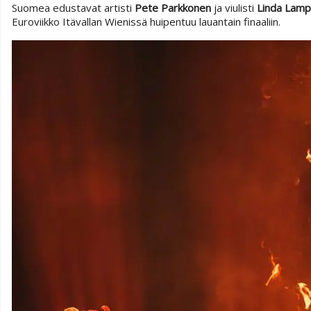
Suomea edustavat artisti
Pete Parkkonen
ja viulisti
Linda Lamp
Euroviikko Itävallan Wienissä huipentuu lauantain finaaliin.