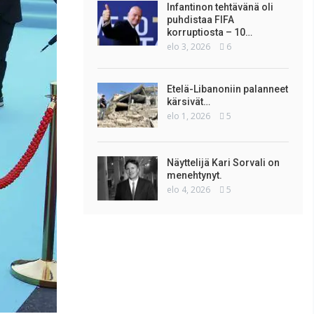
Infantinon tehtävänä oli
puhdistaa FIFA
korruptiosta – 10…
elo 3, 2026
6
Etelä-Libanoniin palanneet
kärsivät…
elo 1, 2026
5
Näyttelijä Kari Sorvali on
menehtynyt.
elo 4, 2026
5