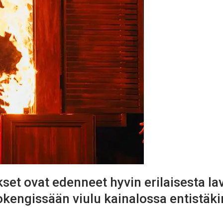
et ovat edenneet hyvin erilaisesta la
okengissään viulu kainalossa entistäki