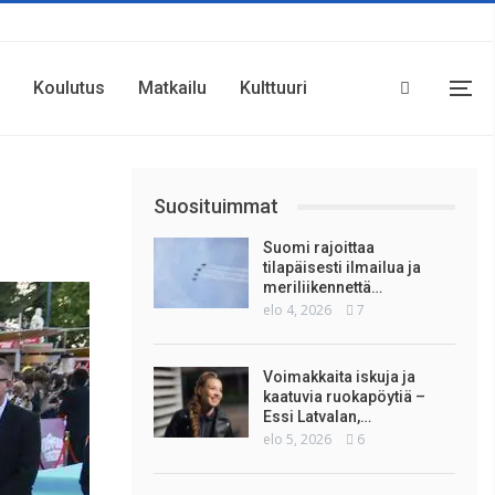
Koulutus
Matkailu
Kulttuuri
Suosituimmat
Suomi rajoittaa
tilapäisesti ilmailua ja
meriliikennettä…
elo 4, 2026
7
Voimakkaita iskuja ja
kaatuvia ruokapöytiä –
Essi Latvalan,…
elo 5, 2026
6