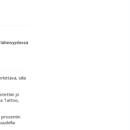
läheisyydessä
ittävä, sillä
tettiin jo
la Tattoo,
 prosentin
uudella.