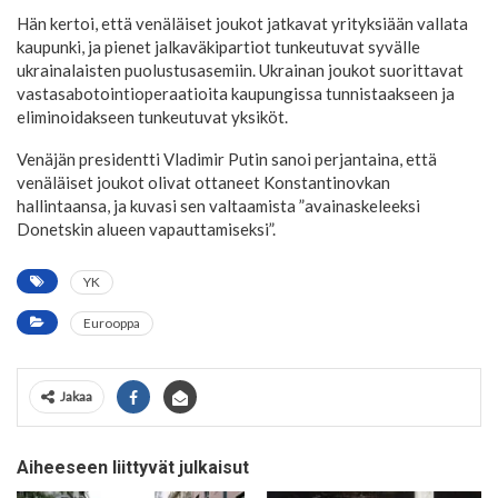
Hän kertoi, että venäläiset joukot jatkavat yrityksiään vallata
kaupunki, ja pienet jalkaväkipartiot tunkeutuvat syvälle
ukrainalaisten puolustusasemiin. Ukrainan joukot suorittavat
vastasabotointioperaatioita kaupungissa tunnistaakseen ja
eliminoidakseen tunkeutuvat yksiköt.
Venäjän presidentti Vladimir Putin sanoi perjantaina, että
venäläiset joukot olivat ottaneet Konstantinovkan
hallintaansa, ja kuvasi sen valtaamista ”avainaskeleeksi
Donetskin alueen vapauttamiseksi”.
YK
Eurooppa
Jakaa
Aiheeseen liittyvät julkaisut