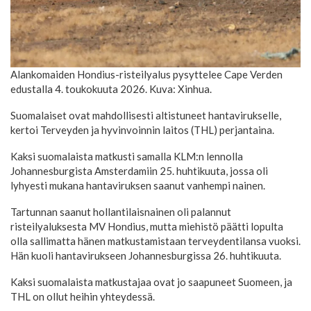
Alankomaiden Hondius-risteilyalus pysyttelee Cape Verden
edustalla 4. toukokuuta 2026. Kuva: Xinhua.
Suomalaiset ovat mahdollisesti altistuneet hantavirukselle,
kertoi Terveyden ja hyvinvoinnin laitos (THL) perjantaina.
Kaksi suomalaista matkusti samalla KLM:n lennolla
Johannesburgista Amsterdamiin 25. huhtikuuta, jossa oli
lyhyesti mukana hantaviruksen saanut vanhempi nainen.
Tartunnan saanut hollantilaisnainen oli palannut
risteilyaluksesta MV Hondius, mutta miehistö päätti lopulta
olla sallimatta hänen matkustamistaan terveydentilansa vuoksi.
Hän kuoli hantavirukseen Johannesburgissa 26. huhtikuuta.
Kaksi suomalaista matkustajaa ovat jo saapuneet Suomeen, ja
THL on ollut heihin yhteydessä.