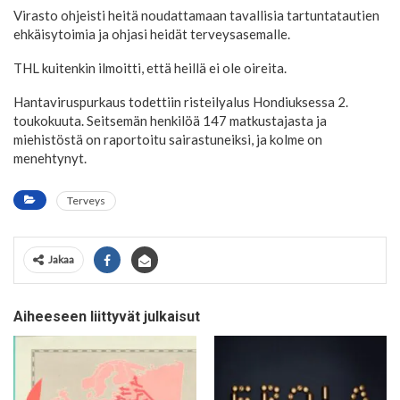
Virasto ohjeisti heitä noudattamaan tavallisia tartuntatautien
ehkäisytoimia ja ohjasi heidät terveysasemalle.
THL kuitenkin ilmoitti, että heillä ei ole oireita.
Hantaviruspurkaus todettiin risteilyalus Hondiuksessa 2.
toukokuuta. Seitsemän henkilöä 147 matkustajasta ja
miehistöstä on raportoitu sairastuneiksi, ja kolme on
menehtynyt.
Terveys
Jakaa
Aiheeseen liittyvät julkaisut